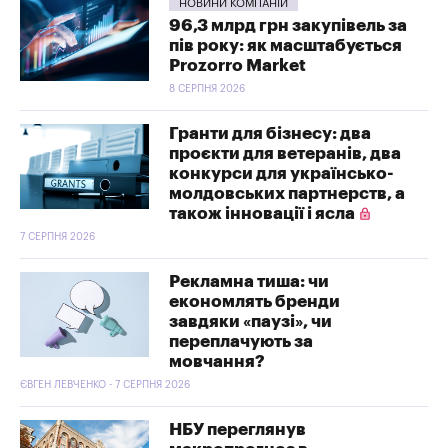
НОВИНИ КОМПАНІЙ
96,3 млрд грн закупівель за
пів року: як масштабується
Prozorro Market
8 СЕРПНЯ 2026
Гранти для бізнесу: два
проєкти для ветеранів, два
конкурси для українсько-
молдовських партнерств, а
також інновації і ясла
7 СЕРПНЯ 2026
Рекламна тиша: чи
економлять бренди
завдяки «паузі», чи
переплачують за
мовчання?
ЄВГЕН ЛЕВЧЕНКО - 7 СЕРПНЯ 2026
НБУ переглянув