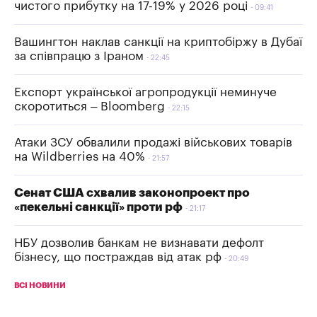
чистого прибутку на 17-19% у 2026 році
09:41
Вашингтон наклав санкції на криптобіржу в Дубаї
за співпрацю з Іраном
22:45
Експорт української агропродукції неминуче
скоротиться – Bloomberg
22:15
Атаки ЗСУ обвалили продажі військових товарів
на Wildberries на 40%
21:57
Сенат США схвалив законопроект про
«пекельні санкції» проти рф
21:17
НБУ дозволив банкам не визнавати дефолт
бізнесу, що постраждав від атак рф
20:49
ВСІ НОВИНИ