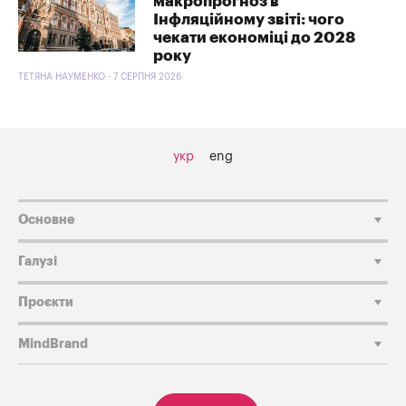
макропрогноз в
Інфляційному звіті: чого
чекати економіці до 2028
року
ТЕТЯНА НАУМЕНКО - 7 СЕРПНЯ 2026
укр
eng
Основне
Галузі
Проєкти
MindBrand