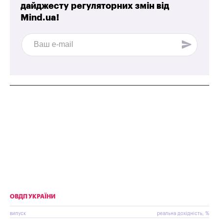
дайджесту регуляторних змін від
Mind.ua!
ОВДП УКРАЇНИ
випуск
реальна дохідність, %