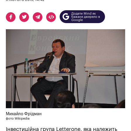
Додати Mind як
бажане джерело в
Google
Михайло Фрідман
фото Wikipedia
Інвестиційна група Letterone, яка належить