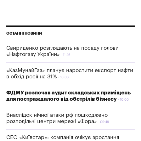
ОСТАННІ НОВИНИ
Свириденко розглядають на посаду голови
«Нафтогазу України»
11:46
«КазМунайГаз» планує наростити експорт нафти
в обхід росії на 31%
10:03
ФДМУ розпочав аудит складських приміщень
для постраждалого від обстрілів бізнесу
10:00
Внаслідок нічної атаки рф пошкоджено
розподільчі центри мережі «Фора»
09:49
СЕО «Київстар»: компанія очікує зростання