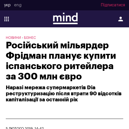
укр
eng
Підписатися
НОВИНИ
БІЗНЕС
Російський мільярдер
Фрідман планує купити
іспанського ритейлера
за 300 млн євро
Наразі мережа супермаркетів Dia
реструктуризацію після втрати 90 відсотків
капіталізації за останній рік
5 ЛЮТОГО 2019, 14:42