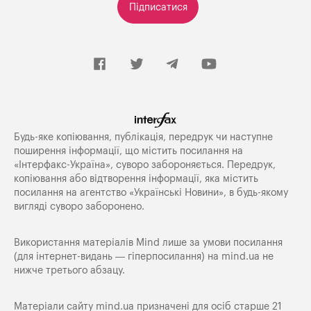
Підписатися
Будь-яке копiювання, публiкацiя, передрук чи наступне
поширення iнформацiї, що мiстить посилання на
«Iнтерфакс-Україна», суворо забороняється. Передрук,
копіювання або відтворення інформації, яка містить
посилання на агентство «Українські Новини», в будь-якому
вигляді суворо заборонено.
Використання матеріалів Mind лише за умови посилання
(для інтернет-видань — гіперпосилання) на
mind.ua
не
нижче третього абзацу.
Матеріали сайту mind.ua призначені для осіб старше 21