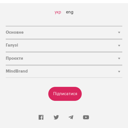
укр
eng
Основне
Галузі
Проєкти
MindBrand
Підписатися