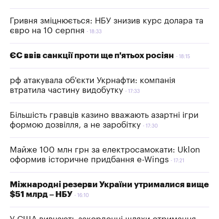
Гривня зміцнюється: НБУ знизив курс долара та
євро на 10 серпня
18:33
ЄС ввів санкції проти ще п'ятьох росіян
18:15
рф атакувала об'єкти Укрнафти: компанія
втратила частину видобутку
17:33
Більшість гравців казино вважають азартні ігри
формою дозвілля, а не заробітку
17:30
Майже 100 млн грн за електросамокати: Uklon
оформив історичне придбання e-Wings
17:21
Міжнародні резерви України утрималися вище
$51 млрд – НБУ
16:10