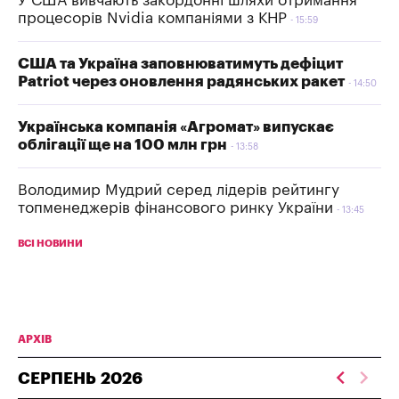
У США вивчають закордонні шляхи отримання
процесорів Nvidia компаніями з КНР
15:59
США та Україна заповнюватимуть дефіцит
Patriot через оновлення радянських ракет
14:50
Українська компанія «Агромат» випускає
облігації ще на 100 млн грн
13:58
Володимир Мудрий серед лідерів рейтингу
топменеджерів фінансового ринку України
13:45
ВСІ НОВИНИ
АРХІВ
СЕРПЕНЬ
2026