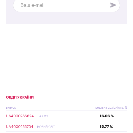
ОВДП УКРАЇНИ
випуск
реальна дохідність, %
UA4000236624
16.06 %
БАХМУТ
UA4000233704
15.77 %
НОВИЙ СВІТ