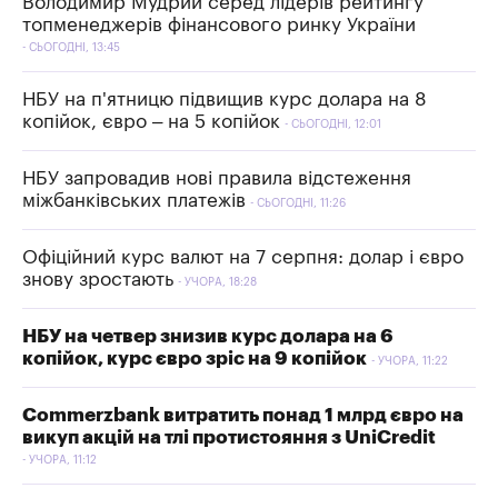
Володимир Мудрий серед лідерів рейтингу
топменеджерів фінансового ринку України
СЬОГОДНІ, 13:45
НБУ на п'ятницю підвищив курс долара на 8
копійок, євро – на 5 копійок
СЬОГОДНІ, 12:01
НБУ запровадив нові правила відстеження
міжбанківських платежів
СЬОГОДНІ, 11:26
Офіційний курс валют на 7 серпня: долар і євро
знову зростають
УЧОРА, 18:28
НБУ на четвер знизив курс долара на 6
копійок, курс євро зріс на 9 копійок
УЧОРА, 11:22
Commerzbank витратить понад 1 млрд євро на
викуп акцій на тлі протистояння з UniCredit
УЧОРА, 11:12