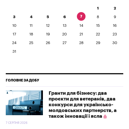
1
2
7
3
4
5
6
8
9
10
11
12
13
14
15
16
17
18
19
20
21
22
23
24
25
26
27
28
29
30
31
ГОЛОВНЕ ЗА ДОБУ
Гранти для бізнесу: два
проєкти для ветеранів, два
конкурси для українсько-
молдовських партнерств, а
також інновації і ясла
7 СЕРПНЯ 2026