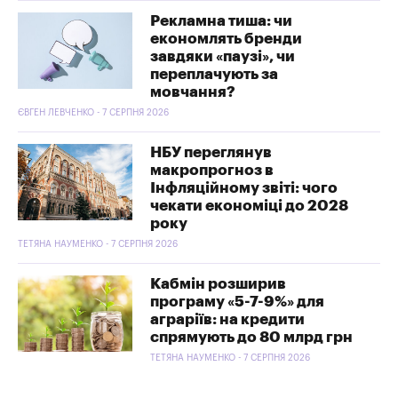
Рекламна тиша: чи
економлять бренди
завдяки «паузі», чи
переплачують за
мовчання?
ЄВГЕН ЛЕВЧЕНКО - 7 СЕРПНЯ 2026
НБУ переглянув
макропрогноз в
Інфляційному звіті: чого
чекати економіці до 2028
року
ТЕТЯНА НАУМЕНКО - 7 СЕРПНЯ 2026
Кабмін розширив
програму «5-7-9%» для
аграріїв: на кредити
спрямують до 80 млрд грн
ТЕТЯНА НАУМЕНКО - 7 СЕРПНЯ 2026