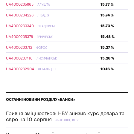
UA4000235865
15.77 %
АЛУШТА
UA4000234223
15.74 %
ЛІВАДІЯ
UA4000233340
15.73 %
СКАДОВСЬК
UA4000235378
15.48 %
ГЕНІЧЕСЬК
UA4000233712
15.27 %
ФОРОС
UA4000237416
15.26 %
ЛИСИЧАНСЬК
UA4000232904
10.16 %
ДЕБАЛЬЦЕВЕ
ОСТАННІ НОВИНИ РОЗДІЛУ «БАНКИ»
Гривня зміцнюється: НБУ знизив курс долара та
євро на 10 серпня
СЬОГОДНІ, 18:33