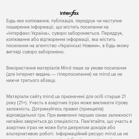
Будь-яке копiювання, публiкацiя, передрук чи наступне
поширення iнформацiї, що мiстить посилання на
«Iнтерфакс-Україна», суворо забороняється. Передрук,
копіювання або відтворення інформації, яка містить
посилання на агентство «Українські Новини», в будь-якому
вигляді суворо заборонено.
Використання матеріалів Mind лише за умови посилання
(для інтернет-видань — гіперпосилання) на
mind.ua
не
нижче третього абзацу.
Матеріали сайту mind.ua призначені для осіб старше 21
року (21+). Участь в азартних іграх може викликати ігрову
залежність. Дотримуйтесь правил (принципів)
відповідальної гри. При виявленні перших ознак залежності
негайно зверніться до спеціаліста. Пам'ятайте, що участь в
азартних іграх не може бути джерелом доходів або
альтернативою роботі. Інформаційний ресурс mind.ua не