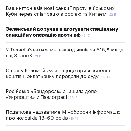
Вашингтон ввів нові санкції проти військових
Куби через співпрацю з росією та Китаєм
22:15
Зеленський доручив підготувати спеціальну
санкційну операцію проти рф
21:51
У Техасі з'явиться мегазавод чипів за $16,8 млрд
від SpaceX
21:11
Справу Коломойського щодо привласнення
коштів ПриватБанку передали до суду
20:46
Російська «Бандероль» знищила депо
«Укрпошти» у Павлограді
20:13
Податкова надаватиме Міноборони інформацію
про чоловіків 18–60 років
19:49