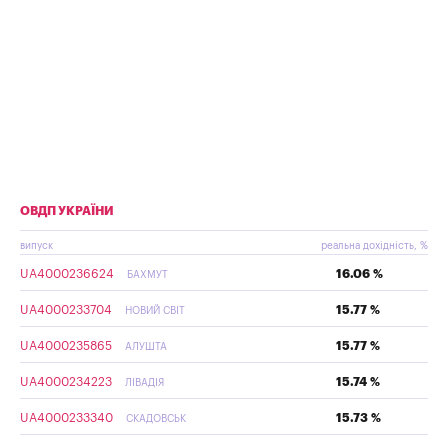
ОВДП УКРАЇНИ
випуск
реальна дохідність, %
UA4000236624
16.06 %
БАХМУТ
UA4000233704
15.77 %
НОВИЙ СВІТ
UA4000235865
15.77 %
АЛУШТА
UA4000234223
15.74 %
ЛІВАДІЯ
UA4000233340
15.73 %
СКАДОВСЬК