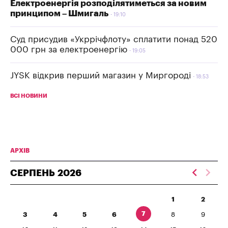
Електроенергія розподілятиметься за новим
принципом – Шмигаль
19:10
Суд присудив «Укррічфлоту» сплатити понад 520
000 грн за електроенергію
19:05
JYSK відкрив перший магазин у Миргороді
18:53
ВСІ НОВИНИ
АРХІВ
СЕРПЕНЬ
2026
1
2
7
3
4
5
6
8
9