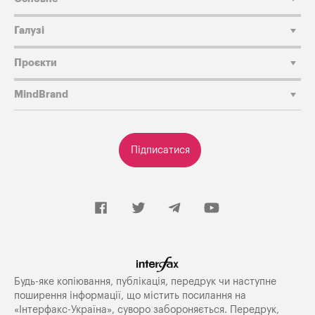
Галузі
Проєкти
MindBrand
Підписатися
Будь-яке копiювання, публiкацiя, передрук чи наступне
поширення iнформацiї, що мiстить посилання на
«Iнтерфакс-Україна», суворо забороняється. Передрук,