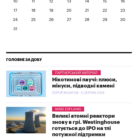
10
11
12
13
14
15
16
17
18
19
20
21
22
23
24
25
26
27
28
29
30
31
ГОЛОВНЕ ЗА ДОБУ
ПАРТНЕРСЬКИЙ МАТЕРІАЛ
Нікотинові паучі: плюси,
мінуси, підводні камені
СЕРГІЙ ЯХОНТОВ - 6 СЕРПНЯ 2026
MIND EXPLAINS
Великі атомні реактори
знову в грі. Westinghouse
готується до IPO на тлі
потужної підтримки