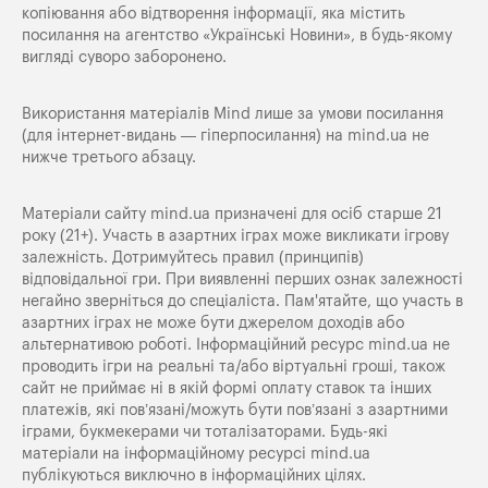
копіювання або відтворення інформації, яка містить
посилання на агентство «Українські Новини», в будь-якому
вигляді суворо заборонено.
Використання матеріалів Mind лише за умови посилання
(для інтернет-видань — гіперпосилання) на
mind.ua
не
нижче третього абзацу.
Матеріали сайту mind.ua призначені для осіб старше 21
року (21+). Участь в азартних іграх може викликати ігрову
залежність. Дотримуйтесь правил (принципів)
відповідальної гри. При виявленні перших ознак залежності
негайно зверніться до спеціаліста. Пам'ятайте, що участь в
азартних іграх не може бути джерелом доходів або
альтернативою роботі. Інформаційний ресурс mind.ua не
проводить ігри на реальні та/або віртуальні гроші, також
сайт не приймає ні в якій формі оплату ставок та інших
платежів, які пов’язані/можуть бути пов’язані з азартними
іграми, букмекерами чи тоталізаторами. Будь-які
матеріали на інформаційному ресурсі mind.ua
публікуються виключно в інформаційних цілях.