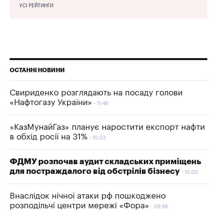
УСІ РЕЙТИНГИ
ОСТАННІ НОВИНИ
Свириденко розглядають на посаду голови
«Нафтогазу України»
11:46
«КазМунайГаз» планує наростити експорт нафти
в обхід росії на 31%
10:03
ФДМУ розпочав аудит складських приміщень
для постраждалого від обстрілів бізнесу
10:00
Внаслідок нічної атаки рф пошкоджено
розподільчі центри мережі «Фора»
09:49