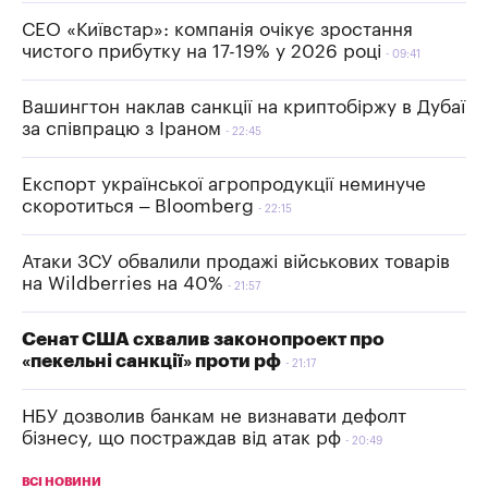
СЕО «Київстар»: компанія очікує зростання
чистого прибутку на 17-19% у 2026 році
09:41
Вашингтон наклав санкції на криптобіржу в Дубаї
за співпрацю з Іраном
22:45
Експорт української агропродукції неминуче
скоротиться – Bloomberg
22:15
Атаки ЗСУ обвалили продажі військових товарів
на Wildberries на 40%
21:57
Сенат США схвалив законопроект про
«пекельні санкції» проти рф
21:17
НБУ дозволив банкам не визнавати дефолт
бізнесу, що постраждав від атак рф
20:49
ВСІ НОВИНИ