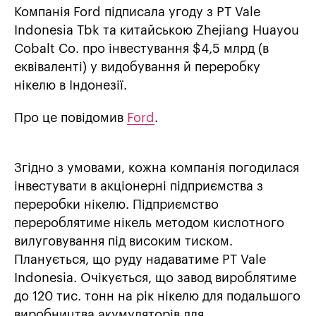
Компанія Ford підписала угоду з PT Vale
Indonesia Tbk та китайською Zhejiang Huayou
Cobalt Co. про інвестування $4,5 млрд (в
еквіваленті) у видобування й переробку
нікелю в Індонезії.
Про це повідомив
Ford
.
Згідно з умовами, кожна компанія погодилася
інвестувати в акціонерні підприємства з
переробки нікелю. Підприємство
перероблятиме нікель методом кислотного
вилуговування під високим тиском.
Планується, що руду надаватиме PT Vale
Indonesia. Очікується, що завод вироблятиме
до 120 тис. тонн на рік нікелю для подальшого
виробництва акумуляторів для