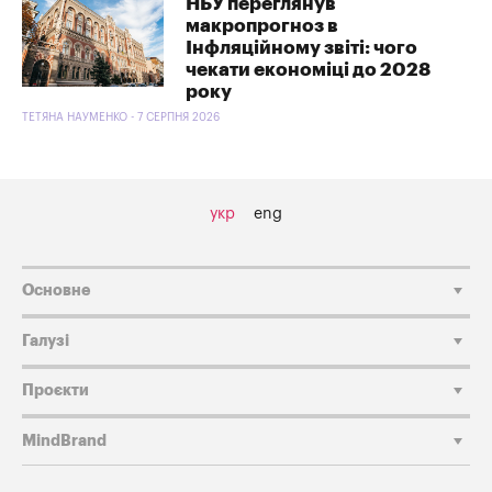
НБУ переглянув
макропрогноз в
Інфляційному звіті: чого
чекати економіці до 2028
року
ТЕТЯНА НАУМЕНКО - 7 СЕРПНЯ 2026
укр
eng
Основне
Галузі
Проєкти
MindBrand