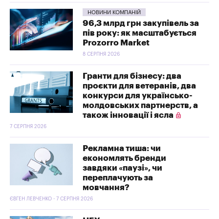
НОВИНИ КОМПАНІЙ
96,3 млрд грн закупівель за
пів року: як масштабується
Prozorro Market
8 СЕРПНЯ 2026
Гранти для бізнесу: два
проєкти для ветеранів, два
конкурси для українсько-
молдовських партнерств, а
також інновації і ясла
7 СЕРПНЯ 2026
Рекламна тиша: чи
економлять бренди
завдяки «паузі», чи
переплачують за
мовчання?
ЄВГЕН ЛЕВЧЕНКО - 7 СЕРПНЯ 2026