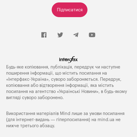
Підписатися
Будь-яке копiювання, публiкацiя, передрук чи наступне
поширення iнформацiї, що мiстить посилання на
«Iнтерфакс-Україна», суворо забороняється. Передрук,
копіювання або відтворення інформації, яка містить
посилання на агентство «Українські Новини», в будь-якому
вигляді суворо заборонено.
Використання матеріалів Mind лише за умови посилання
(для інтернет-видань — гіперпосилання) на
mind.ua
не
нижче третього абзацу.