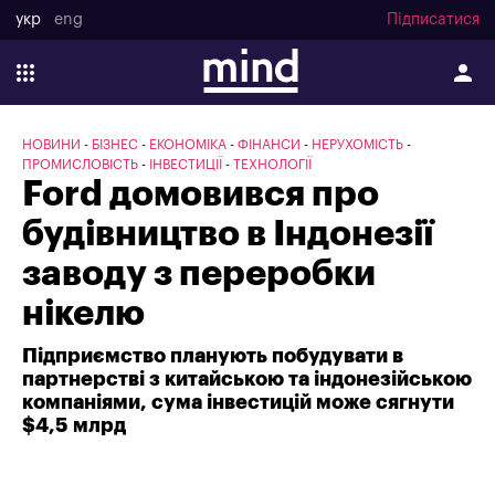
укр
eng
Підписатися
НОВИНИ
БІЗНЕС
ЕКОНОМІКА
ФІНАНСИ
НЕРУХОМІСТЬ
ПРОМИСЛОВІСТЬ
ІНВЕСТИЦІЇ
ТЕХНОЛОГІЇ
Ford домовився про
будівництво в Індонезії
заводу з переробки
нікелю
Підприємство планують побудувати в
партнерстві з китайською та індонезійською
компаніями, сума інвестицій може сягнути
$4,5 млрд