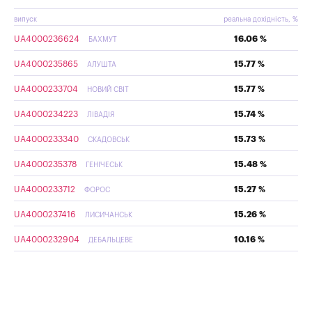
випуск
реальна дохідність, %
UA4000236624
16.06 %
БАХМУТ
UA4000235865
15.77 %
АЛУШТА
UA4000233704
15.77 %
НОВИЙ СВІТ
UA4000234223
15.74 %
ЛІВАДІЯ
UA4000233340
15.73 %
СКАДОВСЬК
UA4000235378
15.48 %
ГЕНІЧЕСЬК
UA4000233712
15.27 %
ФОРОС
UA4000237416
15.26 %
ЛИСИЧАНСЬК
UA4000232904
10.16 %
ДЕБАЛЬЦЕВЕ