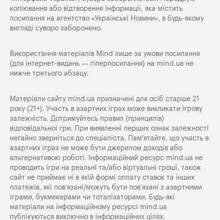
копіювання або відтворення інформації, яка містить
посилання на агентство «Українські Новини», в будь-якому
вигляді суворо заборонено.
Використання матеріалів Mind лише за умови посилання
(для інтернет-видань — гіперпосилання) на
mind.ua
не
нижче третього абзацу.
Матеріали сайту mind.ua призначені для осіб старше 21
року (21+). Участь в азартних іграх може викликати ігрову
залежність. Дотримуйтесь правил (принципів)
відповідальної гри. При виявленні перших ознак залежності
негайно зверніться до спеціаліста. Пам'ятайте, що участь в
азартних іграх не може бути джерелом доходів або
альтернативою роботі. Інформаційний ресурс mind.ua не
проводить ігри на реальні та/або віртуальні гроші, також
сайт не приймає ні в якій формі оплату ставок та інших
платежів, які пов’язані/можуть бути пов’язані з азартними
іграми, букмекерами чи тоталізаторами. Будь-які
матеріали на інформаційному ресурсі mind.ua
публікуються виключно в інформаційних цілях.