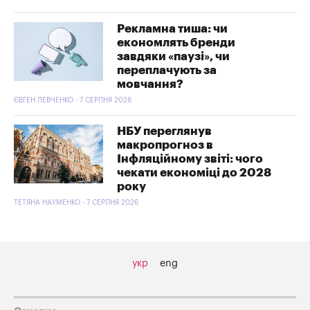
Рекламна тиша: чи
економлять бренди
завдяки «паузі», чи
переплачують за
мовчання?
ЄВГЕН ЛЕВЧЕНКО - 7 СЕРПНЯ 2026
НБУ переглянув
макропрогноз в
Інфляційному звіті: чого
чекати економіці до 2028
року
ТЕТЯНА НАУМЕНКО - 7 СЕРПНЯ 2026
укр
eng