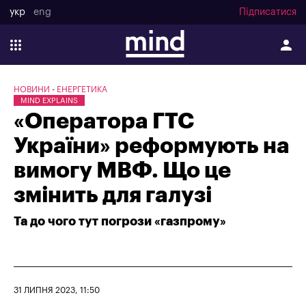
укр
eng
Підписатися
НОВИНИ
ЕНЕРГЕТИКА
MIND EXPLAINS
«Оператора ГТС
України» реформують на
вимогу МВФ. Що це
змінить для галузі
Та до чого тут погрози «газпрому»
31 ЛИПНЯ 2023, 11:50