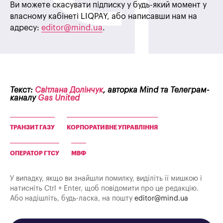
Ви можете скасувати підписку у будь-який момент у
власному кабінеті LIQPAY, або написавши нам на
адресу:
editor@mind.ua
.
Текст:
Світлана Долінчук
, авторка Mind та Телеграм-
каналу
Gas United
ТРАНЗИТ ГАЗУ
КОРПОРАТИВНЕ УПРАВЛІННЯ
ОПЕРАТОР ГТСУ
МВФ
У випадку, якщо ви знайшли помилку, виділіть її мишкою і
натисніть Ctrl + Enter, щоб повідомити про це редакцію.
Або надішліть, будь-ласка, на пошту
editor@mind.ua