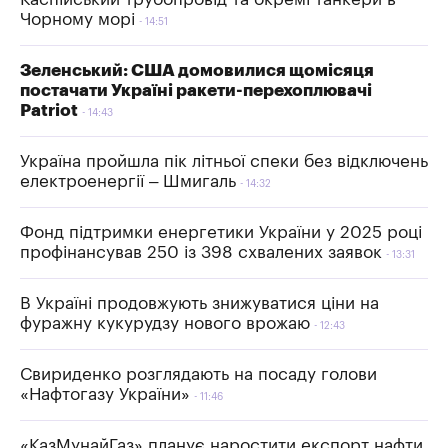
Чорному морі
14:51
Зеленський: США домовилися щомісяця
постачати Україні ракети-перехоплювачі
Patriot
14:43
Україна пройшла пік літньої спеки без відключень
електроенергії – Шмигаль
14:32
Фонд підтримки енергетики України у 2025 році
профінансував 250 із 398 схвалених заявок
13:31
В Україні продовжують знижуватися ціни на
фуражну кукурудзу нового врожаю
12:43
Свириденко розглядають на посаду голови
«Нафтогазу України»
11:46
«КазМунайГаз» планує наростити експорт нафти