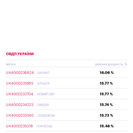
ОВДП УКРАЇНИ
випуск
реальна дохідність, %
UA4000236624
16.06 %
БАХМУТ
UA4000235865
15.77 %
АЛУШТА
UA4000233704
15.77 %
НОВИЙ СВІТ
UA4000234223
15.74 %
ЛІВАДІЯ
UA4000233340
15.73 %
СКАДОВСЬК
UA4000235378
15.48 %
ГЕНІЧЕСЬК