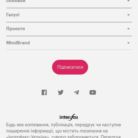
Основне
Галузі
Проєкти
MindBrand
Підписатися
Будь-яке копiювання, публiкацiя, передрук чи наступне
поширення iнформацiї, що мiстить посилання на
«Iнтерфакс-Україна», суворо забороняється. Передрук,