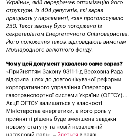
України», якій передбачає оптимізацію його
структури. Із 404 депутатів, які зараз
працюють у парламенті, «за» проголосувало
250. Текст закону було погоджено із
секретаріатом Енергетичного Співтовариства.
Його положення також відповідають вимогам
Міжнародного валютного фонду.
Чому цей документ ухвалено саме зараз?
«Прийняттям Закону 9311-1-д Верховна Рада
відкрила шлях до довгоочікуваної реформи
корпоративного управління Оператора
газотранспортної системи України (ОГТСУ)…
Акції ОГТСУ залишаться у власності
Міністерства енергетики, а його роль у
прийнятті рішень буде зменшена завдяки
новому статуту та новій незалежній
наглядовій раді», –
йдеться
в заяві