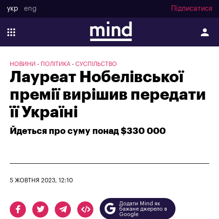
укр
eng
Підписатися
НОВИНИ
ПОЛІТИКА
СУСПІЛЬСТВО
Лауреат Нобелівської
премії вирішив передати
її Україні
Йдеться про суму понад $330 000
5 ЖОВТНЯ 2023, 12:10
Додати Mind як
бажане джерело в
Google