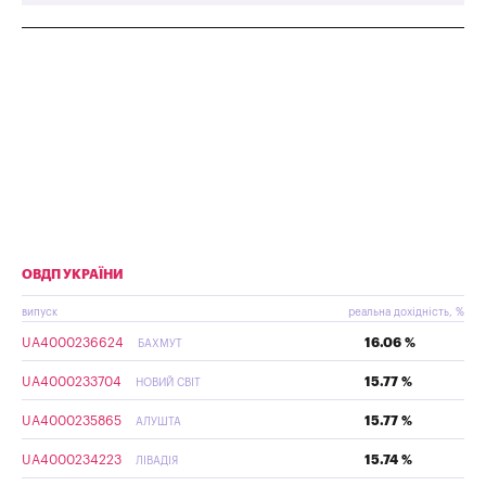
ОВДП УКРАЇНИ
випуск
реальна дохідність, %
UA4000236624
16.06 %
БАХМУТ
UA4000233704
15.77 %
НОВИЙ СВІТ
UA4000235865
15.77 %
АЛУШТА
UA4000234223
15.74 %
ЛІВАДІЯ