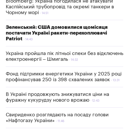
Bloomberg: Україна погодилася не атакувати
Каспійський трубопровід та окремі танкери в
Чорному морі
14:51
Зеленський: США домовилися щомісяця
постачати Україні ракети-перехоплювачі
Patriot
14:43
Україна пройшла пік літньої спеки без відключень
електроенергії – Шмигаль
14:32
Фонд підтримки енергетики України у 2025 році
профінансував 250 із 398 схвалених заявок
13:31
В Україні продовжують знижуватися ціни на
фуражну кукурудзу нового врожаю
12:43
Свириденко розглядають на посаду голови
«Нафтогазу України»
11:46