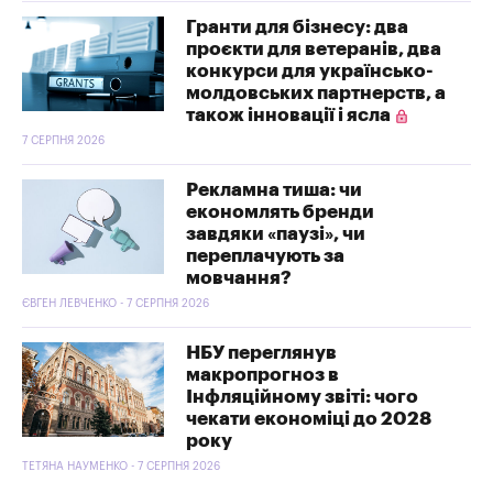
Гранти для бізнесу: два
проєкти для ветеранів, два
конкурси для українсько-
молдовських партнерств, а
також інновації і ясла
7 СЕРПНЯ 2026
Рекламна тиша: чи
економлять бренди
завдяки «паузі», чи
переплачують за
мовчання?
ЄВГЕН ЛЕВЧЕНКО - 7 СЕРПНЯ 2026
НБУ переглянув
макропрогноз в
Інфляційному звіті: чого
чекати економіці до 2028
року
ТЕТЯНА НАУМЕНКО - 7 СЕРПНЯ 2026