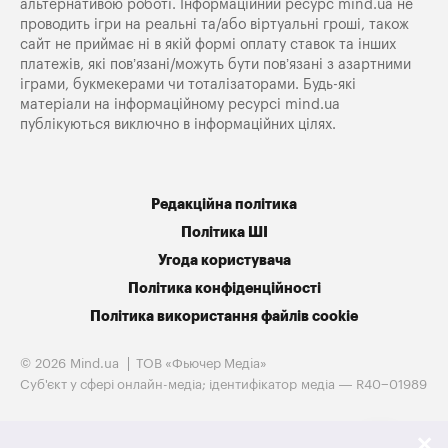
альтернативою роботі. Інформаційний ресурс mind.ua не
проводить ігри на реальні та/або віртуальні гроші, також
сайт не приймає ні в якій формі оплату ставок та інших
платежів, які пов’язані/можуть бути пов’язані з азартними
іграми, букмекерами чи тоталізаторами. Будь-які
матеріали на інформаційному ресурсі mind.ua
публікуються виключно в інформаційних цілях.
Редакційна політика
Політика ШІ
Угода користувача
Політика конфіденційності
Політика використання файлів cookie
© 2026 Mind.ua
ТОВ «Фьючер Медiа»
Cуб'єкт у сфері онлайн-медіа; ідентифікатор медіа — R40−01989