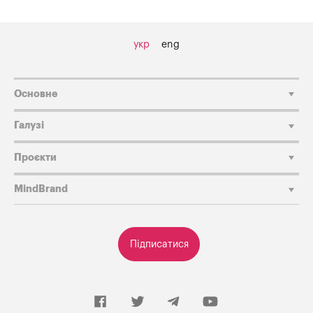
укр
eng
Основне
Галузі
Проєкти
MindBrand
Підписатися