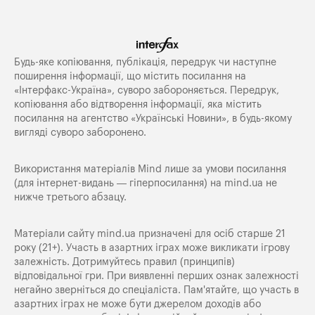
Будь-яке копiювання, публiкацiя, передрук чи наступне
поширення iнформацiї, що мiстить посилання на
«Iнтерфакс-Україна», суворо забороняється. Передрук,
копіювання або відтворення інформації, яка містить
посилання на агентство «Українські Новини», в будь-якому
вигляді суворо заборонено.
Використання матеріалів Mind лише за умови посилання
(для інтернет-видань — гіперпосилання) на
mind.ua
не
нижче третього абзацу.
Матеріали сайту mind.ua призначені для осіб старше 21
року (21+). Участь в азартних іграх може викликати ігрову
залежність. Дотримуйтесь правил (принципів)
відповідальної гри. При виявленні перших ознак залежності
негайно зверніться до спеціаліста. Пам'ятайте, що участь в
азартних іграх не може бути джерелом доходів або