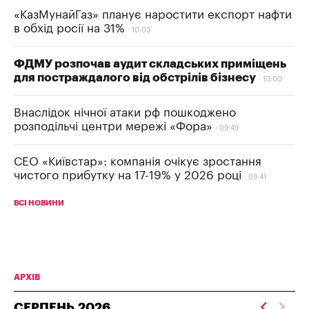
«КазМунайГаз» планує наростити експорт нафти
в обхід росії на 31%
10:03
ФДМУ розпочав аудит складських приміщень
для постраждалого від обстрілів бізнесу
10:00
Внаслідок нічної атаки рф пошкоджено
розподільчі центри мережі «Фора»
09:49
СЕО «Київстар»: компанія очікує зростання
чистого прибутку на 17-19% у 2026 році
09:41
ВСІ НОВИНИ
АРХІВ
СЕРПЕНЬ
2026