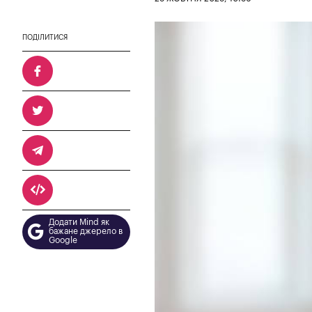
ПОДІЛИТИСЯ
Додати Mind як
бажане джерело в
Google