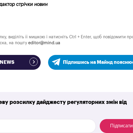
едактор стрічки новин
у, виділіть її мишкою і натисніть Ctrl + Enter, щоб повідомити пр
аска, на пошту
editor@mind.ua
e NEWS
Підпишись на Майнд поясню
ву розсилку дайджесту регуляторних змін від
Підписати