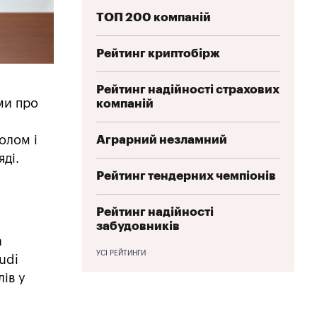
ТОП 200 компаній
Рейтинг криптобірж
Рейтинг надійності страхових
ми про
компаній
Аграрний незламний
олом і
ді.
Рейтинг тендерних чемпіонів
Рейтинг надійності
забудовників
а
УСІ РЕЙТИНГИ
udi
ів у