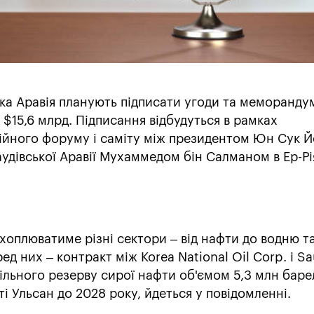
ька Аравія планують підписати угоди та меморанду
$15,6 млрд. Підписання відбудуться в рамках
ійного форуму і саміту між президентом Юн Сук Й
дівської Аравії Мухаммедом бін Салманом в Ер-Рія
охоплюватиме різні сектори – від нафти до водню т
д них – контракт між Korea National Oil Corp. і Sa
льного резерву сирої нафти об'ємом 5,3 млн барел
і Ульсан до 2028 року, йдеться у повідомленні.