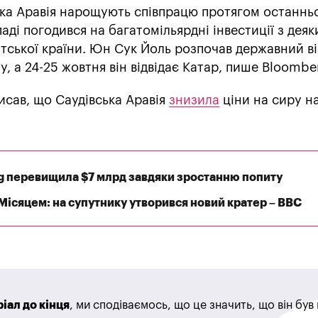
ька Аравія нарощують співпрацю протягом останньо
опаді погодився на багатомільярдні інвестиції з дея
тської країни. Юн Сук Йоль розпочав державний ві
ту, а 24-25 жовтня він відвідає Катар, пише Bloombe
исав, що Саудівська Аравія
знизила
ціни на сиру н
g перевищила $7 млрд завдяки зростанню попиту
 Місяцем: на супутнику утворився новий кратер – BBC
іал до кінця
, ми сподіваємось, що це значить, що він бу