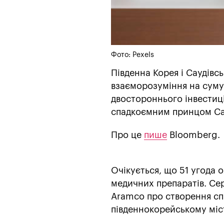
Фото: Рexels
Південна Корея і Саудівс
взаєморозуміння на суму 
двостороннього інвестиц
спадкоємним принцом Сау
Про це
пише
Bloomberg.
Очікується, що 51 угода 
медичних препаратів. Сере
Aramco про створення спі
південнокорейському міст