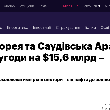
Анонси
Аукціони
Архів
Mind Club
Рейтинги
Mi
ес
Енергетика
Інвестиції
Страхування
Банки
Осві
орея та Саудівська Ар
угоди на $15,6 млрд –
охоплюватиме різні сектори – від нафти до водню
223