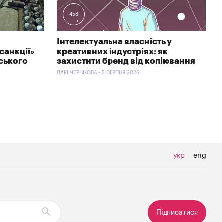
458
Інтелектуальна власність у
санкції»
креативних індустріях: як
ського
захистити бренд від копіювання
ДАРІ ЧЕРНІКОВА - 5 СЕРПНЯ 2026
укр
eng
Підписатися