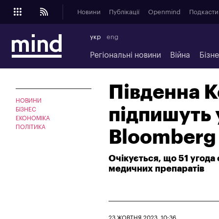
Новини
Публікації
Openmind
Подкасти
укр
eng
Регіональні новини
Війна
Бізн
Південна К
НОВИНИ
підпишуть 
БІЗНЕС
ЕКОНОМІКА
ПОЛІТИКА
Bloomberg
Очікується, що 51 угода 
медичних препаратів
23 ЖОВТНЯ 2023, 10:36