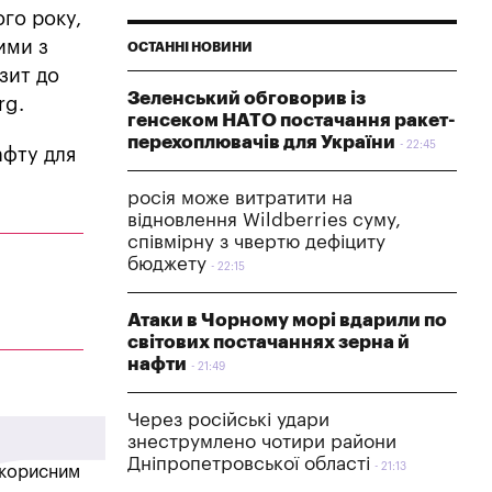
го року,
кими з
ОСТАННІ НОВИНИ
зит до
Зеленський обговорив із
rg.
генсеком НАТО постачання ракет-
перехоплювачів для України
22:45
афту для
росія може витратити на
відновлення Wildberries суму,
співмірну з чвертю дефіциту
бюджету
22:15
Атаки в Чорному морі вдарили по
світових постачаннях зерна й
нафти
21:49
Через російські удари
знеструмлено чотири райони
Дніпропетровської області
21:13
в корисним