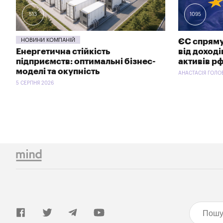
513
1095
НОВИНИ КОМПАНІЙ
ЄС спряму
Енергетична стійкість
від доход
підприємств: оптимальні бізнес-
активів р
моделі та окупність
АНАСТАСІЯ ГОЛОВ
5 СЕРПНЯ 2026