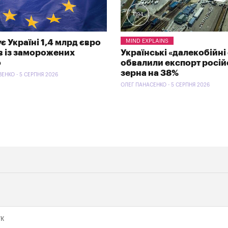
1194
є Україні 1,4 млрд євро
MIND EXPLAINS
ів із заморожених
Українські «далекобійні 
ф
обвалили експорт росій
зерна на 38%
ЕНКО - 5 СЕРПНЯ 2026
ОЛЕГ ПАНАСЕНКО - 5 СЕРПНЯ 2026