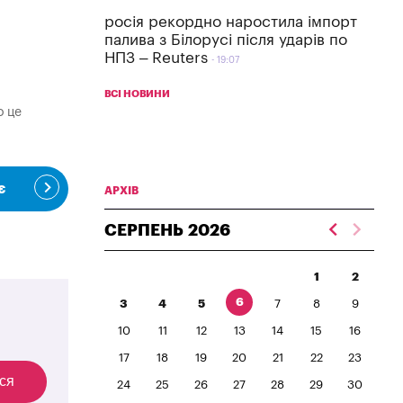
росія рекордно наростила імпорт
палива з Білорусі після ударів по
НПЗ – Reuters
19:07
ВСІ НОВИНИ
о це
є
АРХІВ
СЕРПЕНЬ
2026
1
2
6
3
4
5
7
8
9
10
11
12
13
14
15
16
17
18
19
20
21
22
23
ся
24
25
26
27
28
29
30