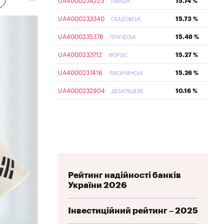
UA4000234223
15.74 %
ЛІВАДІЯ
UA4000233340
15.73 %
СКАДОВСЬК
UA4000235378
15.48 %
ГЕНІЧЕСЬК
UA4000233712
15.27 %
ФОРОС
UA4000237416
15.26 %
ЛИСИЧАНСЬК
UA4000232904
10.16 %
ДЕБАЛЬЦЕВЕ
Рейтинг надійності банків
України 2026
Інвестиційний рейтинг – 2025