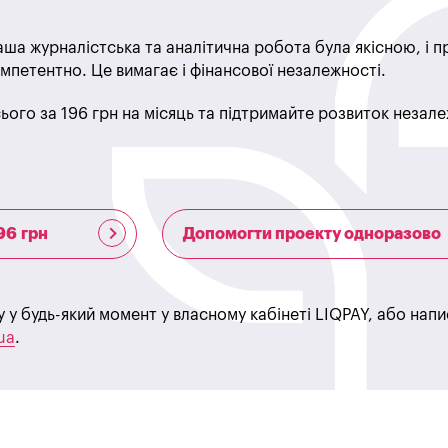
ша журналістська та аналітична робота була якісною, і 
мпетентно. Це вимагає і фінансової незалежності.
ього за 196 грн на місяць та підтримайте розвиток незале
96 грн
Допомогти проекту одноразово
у у будь-який момент у власному кабінеті LIQPAY, або нап
ua
.