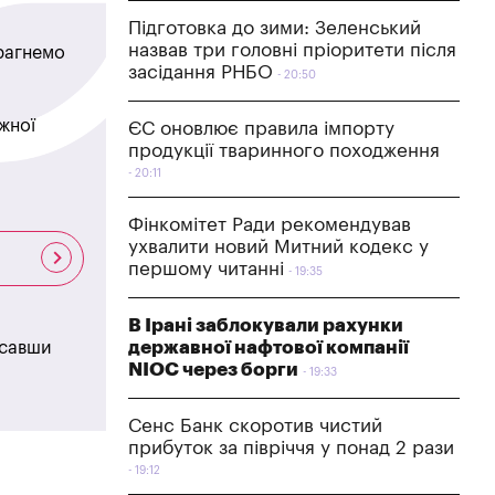
Підготовка до зими: Зеленський
назвав три головні пріоритети після
прагнемо
засідання РНБО
20:50
жної
ЄС оновлює правила імпорту
продукції тваринного походження
20:11
Фінкомітет Ради рекомендував
ухвалити новий Митний кодекс у
першому читанні
19:35
В Ірані заблокували рахунки
державної нафтової компанії
исавши
NIOC через борги
19:33
Сенс Банк скоротив чистий
прибуток за півріччя у понад 2 рази
19:12