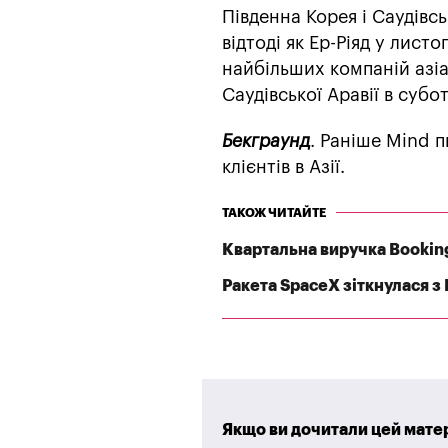
Південна Корея і Саудівс
відтоді як Ер-Ріяд у лист
найбільших компаній азіа
Саудівської Аравії в субо
Бекграунд
. Раніше Mind п
клієнтів в Азії.
ТАКОЖ ЧИТАЙТЕ
Квартальна виручка Bookin
Ракета SpaceX зіткнулася з
Якщо ви дочитали цей матер