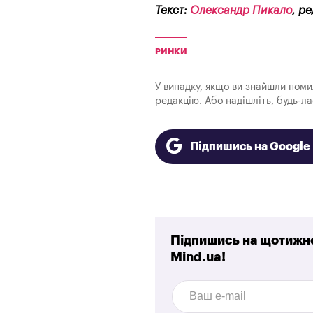
Текст:
Олександр Пикало
, р
РИНКИ
У випадку, якщо ви знайшли помилк
редакцію. Або надішліть, будь-л
Підпишись на Googl
Підпишись на щотижне
Mind.ua!