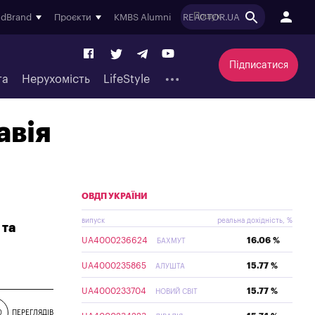
ndBrand
Проєкти
KMBS Alumni
REACTOR.UA
Підписатися
та
Нерухомість
LifeStyle
авія
ОВДП УКРАЇНИ
випуск
реальна дохідність, %
 та
UA4000236624
16.06 %
БАХМУТ
UA4000235865
15.77 %
АЛУШТА
UA4000233704
15.77 %
НОВИЙ СВІТ
0
ПЕРЕГЛЯДІВ