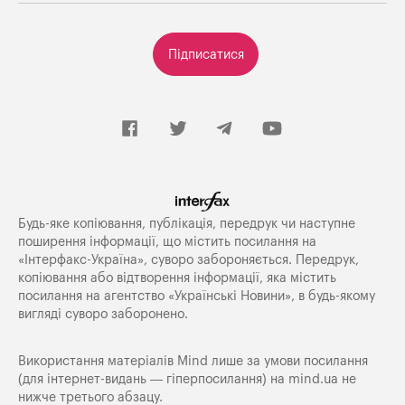
Підписатися
Будь-яке копiювання, публiкацiя, передрук чи наступне
поширення iнформацiї, що мiстить посилання на
«Iнтерфакс-Україна», суворо забороняється. Передрук,
копіювання або відтворення інформації, яка містить
посилання на агентство «Українські Новини», в будь-якому
вигляді суворо заборонено.
Використання матеріалів Mind лише за умови посилання
(для інтернет-видань — гіперпосилання) на
mind.ua
не
нижче третього абзацу.