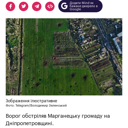
Додати Mind як
бажане джерело в
Google
Зображення ілюстративне
Фото: Telegram/Володимир Зеленський
Ворог обстріляв Марганецьку громаду на
Дніпропетровщині.