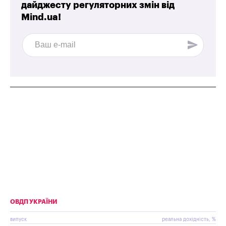
дайджесту регуляторних змін від
Mind.ua!
ОВДП УКРАЇНИ
випуск
реальна дохідність, %