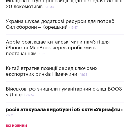
Молдова готує пропозиції щодо передачі Україні
20 локомотивів
20:33
Україна шукає додаткові ресурси для потреб
Сил оборони – Корецький
19:47
Apple розглядає китайські чипи пам’яті для
iPhone та MacBook через проблеми з
постачанням
19:11
Китай втратив позиції серед ключових
експортних ринків Німеччини
18:33
Військові рф знищили гуманітарний склад ВООЗ
у Дніпрі
17:52
росія атакувала видобувні об’єкти «Укрнафти»
17:11
ВСІ НОВИНИ