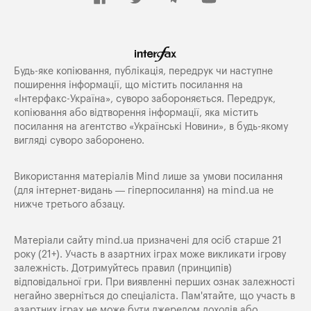
Будь-яке копiювання, публiкацiя, передрук чи наступне
поширення iнформацiї, що мiстить посилання на
«Iнтерфакс-Україна», суворо забороняється. Передрук,
копіювання або відтворення інформації, яка містить
посилання на агентство «Українські Новини», в будь-якому
вигляді суворо заборонено.
Використання матеріалів Mind лише за умови посилання
(для інтернет-видань — гіперпосилання) на
mind.ua
не
нижче третього абзацу.
Матеріали сайту mind.ua призначені для осіб старше 21
року (21+). Участь в азартних іграх може викликати ігрову
залежність. Дотримуйтесь правил (принципів)
відповідальної гри. При виявленні перших ознак залежності
негайно зверніться до спеціаліста. Пам'ятайте, що участь в
азартних іграх не може бути джерелом доходів або