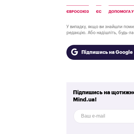
ЄВРОСОЮЗ
ЄС
ДОПОМОГА У
У випадку, якщо ви знайшли помилк
редакцію. Або надішліть, будь-л
Підпишись на Googl
Підпишись на щотижне
Mind.ua!