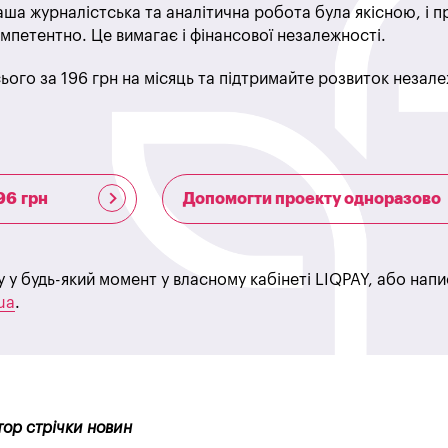
ша журналістська та аналітична робота була якісною, і 
мпетентно. Це вимагає і фінансової незалежності.
ього за 196 грн на місяць та підтримайте розвиток незале
96 грн
Допомогти проекту одноразово
у у будь-який момент у власному кабінеті LIQPAY, або нап
ua
.
тор стрічки новин