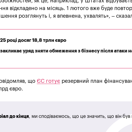
озбіжностей, як це, наприклад, у Штатах відбуваєть
ння відкладено на місяць. 1 лютого вже буде повто
шення розглянуть і, я впевнена, ухвалять», – сказа
5 році досяг 18,8 трлн євро
закликає уряд зняти обмеження з бізнесу після атаки н
овідомляв, що
ЄС готує
резервний план фінансува
лрд євро.
іал до кінця
, ми сподіваємось, що це значить, що він бу