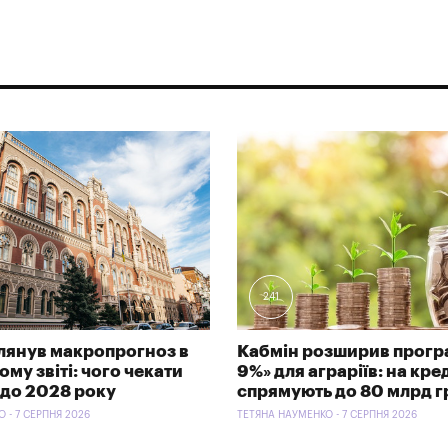
241
лянув макропрогноз в
Кабмін розширив програ
му звіті: чого чекати
9%» для аграріїв: на кре
 до 2028 року
спрямують до 80 млрд г
 - 7 СЕРПНЯ 2026
ТЕТЯНА НАУМЕНКО - 7 СЕРПНЯ 2026