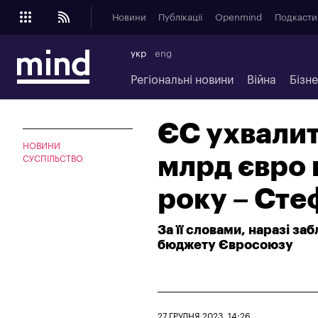
Новини
Публікації
Openmind
Подкасти
укр
eng
Регіональні новини
Війна
Бізн
ЄС ухвалит
НОВИНИ
млрд євро 
СУСПІЛЬСТВО
року – Ст
За її словами, наразі за
бюджету Євросоюзу
27 ГРУДНЯ 2023, 14:26