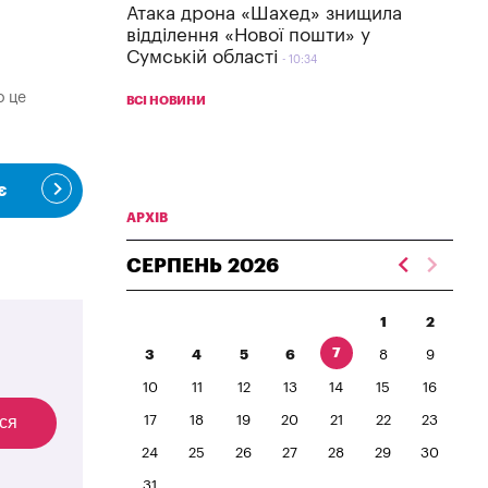
Атака дрона «Шахед» знищила
відділення «Нової пошти» у
Сумській області
10:34
о це
ВСІ НОВИНИ
є
АРХІВ
СЕРПЕНЬ
2026
1
2
7
3
4
5
6
8
9
10
11
12
13
14
15
16
17
18
19
20
21
22
23
ся
24
25
26
27
28
29
30
31