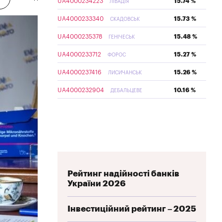
UA4000234223
15.74 %
ЛІВАДІЯ
UA4000233340
15.73 %
СКАДОВСЬК
UA4000235378
15.48 %
ГЕНІЧЕСЬК
UA4000233712
15.27 %
ФОРОС
UA4000237416
15.26 %
ЛИСИЧАНСЬК
UA4000232904
10.16 %
ДЕБАЛЬЦЕВЕ
Рейтинг надійності банків
України 2026
Інвестиційний рейтинг – 2025