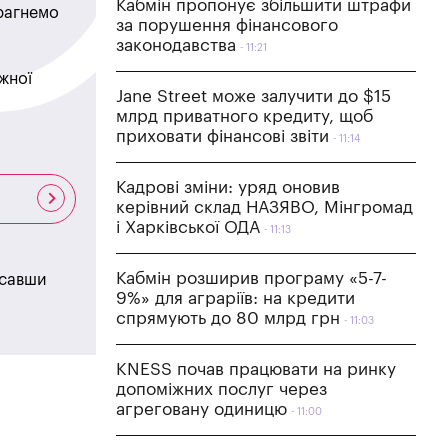
Кабмін пропонує збільшити штрафи
прагнемо
за порушення фінансового
законодавства
11:21
жної
Jane Street може залучити до $15
млрд приватного кредиту, щоб
приховати фінансові звіти
11:14
Кадрові зміни: уряд оновив
керівний склад НАЗЯВО, Мінгромад
і Харківської ОДА
11:13
Кабмін розширив програму «5-7-
исавши
9%» для аграріїв: на кредити
спрямують до 80 млрд грн
11:03
KNESS почав працювати на ринку
допоміжних послуг через
агреговану одиницю
11:00