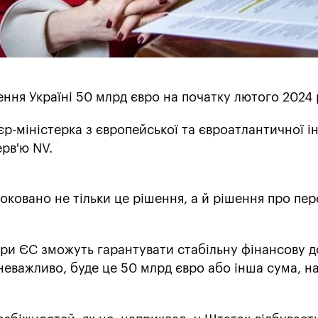
ння Україні 50 млрд євро на початку лютого 2024 
р-міністерка з європейської та євроатлантичної ін
рв'ю NV.
локовано не тільки це рішення, а й рішення про пер
ери ЄС зможуть гарантувати стабільну фінансову 
 неважливо, буде це 50 млрд євро або інша сума, н