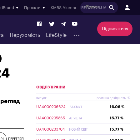
ndBrand
Проєкти
KMBS Alumni
REACTOR.UA
Підписатися
та
Нерухомість
LifeStyle
0
24
ОВДП УКРАЇНИ
випуск
реальна дохідність, %
ерегляд
UA4000236624
16.06 %
БАХМУТ
UA4000235865
15.77 %
АЛУШТА
UA4000233704
15.77 %
НОВИЙ СВІТ
291
ПЕРЕГЛЯД