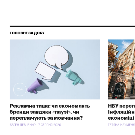
ГОЛОВНЕ ЗА ДОБУ
254
305
Рекламна тиша: чи економлять
НБУ перег
бренди завдяки «паузі», чи
Інфляційно
переплачують за мовчання?
економіці
ЄВГЕН ЛЕВЧЕНКО - 7 СЕРПНЯ 2026
ТЕТЯНА НАУМЕНКО