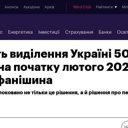
Анонси
Аукціони
Архів
Mind Club
Рейтинги
Mi
ес
Енергетика
Інвестиції
Страхування
Банки
Осві
ь виділення Україні 5
на початку лютого 20
ефанішина
блоковано не тільки це рішення, а й рішення про п
13