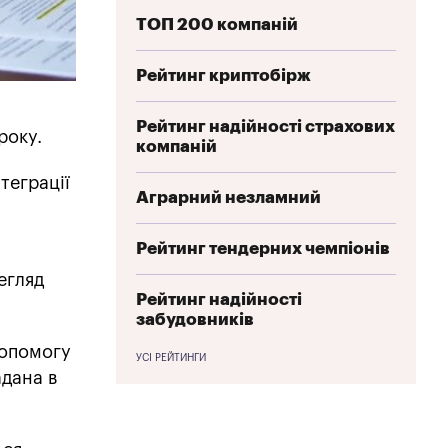
ТОП 200 компаній
Рейтинг криптобірж
Рейтинг надійності страхових
року.
компаній
теграції
Аграрний незламний
Рейтинг тендерних чемпіонів
егляд
Рейтинг надійності
забудовників
допомогу
УСІ РЕЙТИНГИ
адана в