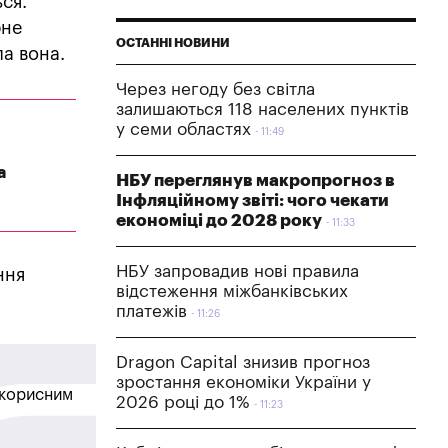
ся.
рне
ОСТАННІ НОВИНИ
ла вона.
Через негоду без світла
залишаються 118 населених пунктів
у семи областях
11:49
а
НБУ переглянув макропрогноз в
Інфляційному звіті: чого чекати
економіці до 2028 року
11:33
НБУ запровадив нові правила
ння
відстеження міжбанківських
платежів
11:26
Dragon Capital знизив прогноз
зростання економіки України у
в корисним
2026 році до 1%
11:23