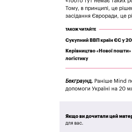
«Тобто тут немає таких р
Тому, в принципі, це ріше
засідання Євроради, це рі
ТАКОЖ ЧИТАЙТЕ
Сукупний ВВП країн ЄС у 202
Керівництво «Нової пошти» 
логістику
Бекграунд.
Раніше Mind п
допомоги Україні на 20 м
Якщо ви дочитали цей матер
для вас.