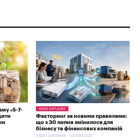
381
му «5-7-
MIND EXPLAINS
дити
Факторинг за новими правилами:
рн
що з 30 липня змінилося для
бізнесу та фінансових компаній
ПАВЛО ХАРЛАМОВ - 7 СЕРПНЯ 2026