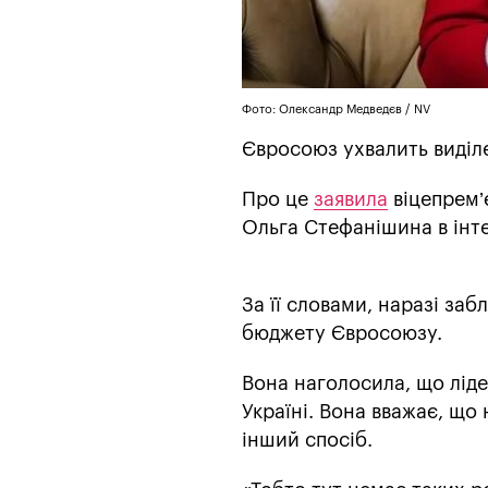
Фото: Олександр Медведєв / NV
Євросоюз ухвалить виділе
Про це
заявила
віцепрем’є
Ольга Стефанішина в інте
За її словами, наразі заб
бюджету Євросоюзу.
Вона наголосила, що лід
Україні. Вона вважає, що
інший спосіб.