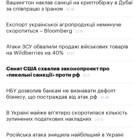
Вашингтон наклав санкції на криптобіржу в Дубаї
за співпрацю з Іраном
22:45
Експорт української агропродукції неминуче
скоротиться – Bloomberg
22:15
Атаки ЗСУ обвалили продажі військових товарів
на Wildberries на 40%
21:57
Сенат США схвалив законопроект про
«пекельні санкції» проти рф
21:17
НБУ дозволив банкам не визнавати дефолт
бізнесу, що постраждав від атак рф
20:49
В Україні майже вп'ятеро скоротилася кількість
зупинених податкових накладних
20:13
Російська атака знищила найбільший в Україні