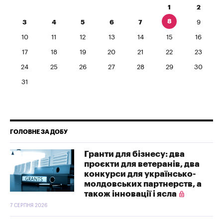
1
2
8
3
4
5
6
7
9
10
11
12
13
14
15
16
17
18
19
20
21
22
23
24
25
26
27
28
29
30
31
ГОЛОВНЕ ЗА ДОБУ
Гранти для бізнесу: два
проєкти для ветеранів, два
конкурси для українсько-
молдовських партнерств, а
також інновації і ясла
7 СЕРПНЯ 2026