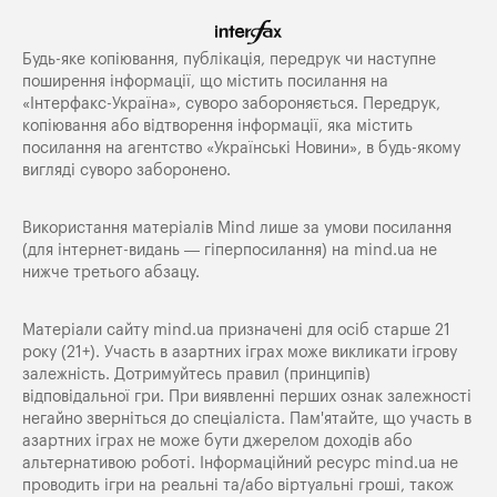
Будь-яке копiювання, публiкацiя, передрук чи наступне
поширення iнформацiї, що мiстить посилання на
«Iнтерфакс-Україна», суворо забороняється. Передрук,
копіювання або відтворення інформації, яка містить
посилання на агентство «Українські Новини», в будь-якому
вигляді суворо заборонено.
Використання матеріалів Mind лише за умови посилання
(для інтернет-видань — гіперпосилання) на
mind.ua
не
нижче третього абзацу.
Матеріали сайту mind.ua призначені для осіб старше 21
року (21+). Участь в азартних іграх може викликати ігрову
залежність. Дотримуйтесь правил (принципів)
відповідальної гри. При виявленні перших ознак залежності
негайно зверніться до спеціаліста. Пам'ятайте, що участь в
азартних іграх не може бути джерелом доходів або
альтернативою роботі. Інформаційний ресурс mind.ua не
проводить ігри на реальні та/або віртуальні гроші, також