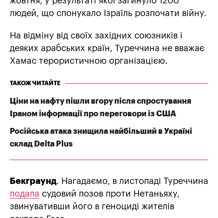
жовтня, у результаті якої загинуло 1200
людей, що спонукало Ізраїль розпочати війну.
На відміну від своїх західних союзників і
деяких арабських країн, Туреччина не вважає
Хамас терористичною організацією.
ТАКОЖ ЧИТАЙТЕ
Ціни на нафту пішли вгору після спростування
Іраном інформації про переговори із США
Російська атака знищила найбільший в Україні
склад Delta Plus
Бекграунд
. Нагадаємо, в листопаді Туреччина
подала
судовий позов проти Нетаньяху,
звинувативши його в геноциді жителів