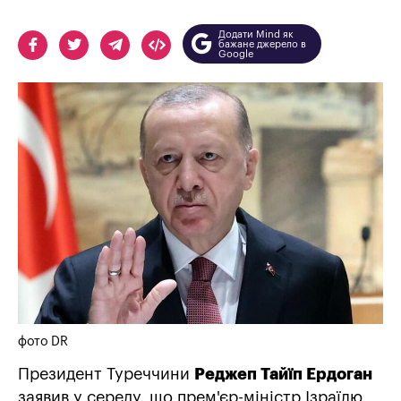
Додати Mind як
бажане джерело в
Google
фото DR
Президент Туреччини
Реджеп Тайїп Ердоган
заявив у середу, що прем'єр-міністр Ізраїлю