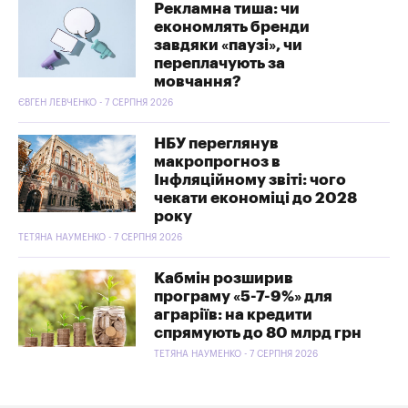
Рекламна тиша: чи
економлять бренди
завдяки «паузі», чи
переплачують за
мовчання?
ЄВГЕН ЛЕВЧЕНКО - 7 СЕРПНЯ 2026
НБУ переглянув
макропрогноз в
Інфляційному звіті: чого
чекати економіці до 2028
року
ТЕТЯНА НАУМЕНКО - 7 СЕРПНЯ 2026
Кабмін розширив
програму «5-7-9%» для
аграріїв: на кредити
спрямують до 80 млрд грн
ТЕТЯНА НАУМЕНКО - 7 СЕРПНЯ 2026