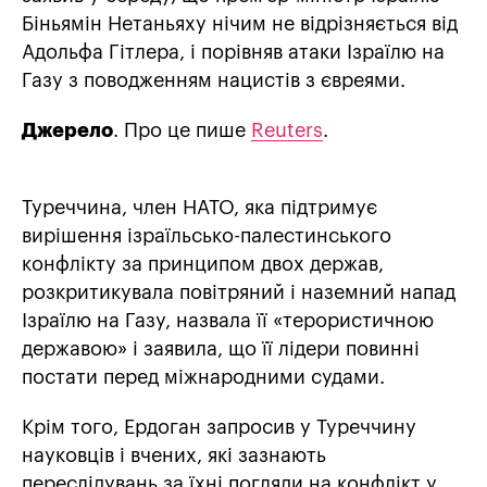
Біньямін Нетаньяху нічим не відрізняється від
Адольфа Гітлера, і порівняв атаки Ізраїлю на
Газу з поводженням нацистів з євреями.
Джерело
. Про це пише
Reuters
.
Туреччина, член НАТО, яка підтримує
вирішення ізраїльсько-палестинського
конфлікту за принципом двох держав,
розкритикувала повітряний і наземний напад
Ізраїлю на Газу, назвала її «терористичною
державою» і заявила, що її лідери повинні
постати перед міжнародними судами.
Крім того, Ердоган запросив у Туреччину
науковців і вчених, які зазнають
переслідувань за їхні погляди на конфлікт у