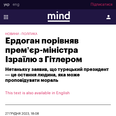
укр
eng
Підписатися
НОВИНИ
ПОЛІТИКА
Ердоган порівняв
прем’єр-міністра
Ізраїлю з Гітлером
Нетаньяху заявив, що турецький президент
— це остання людина, яка може
проповідувати мораль
This text is also available in English
27 ГРУДНЯ 2023, 18:08