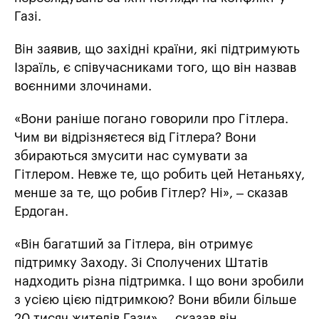
Газі.
Він заявив, що західні країни, які підтримують
Ізраїль, є співучасниками того, що він назвав
воєнними злочинами.
«Вони раніше погано говорили про Гітлера.
Чим ви відрізняєтеся від Гітлера? Вони
збираються змусити нас сумувати за
Гітлером. Невже те, що робить цей Нетаньяху,
менше за те, що робив Гітлер? Ні», – сказав
Ердоган.
«Він багатший за Гітлера, він отримує
підтримку Заходу. Зі Сполучених Штатів
надходить різна підтримка. І що вони зробили
з усією цією підтримкою? Вони вбили більше
20 тисяч жителів Гази», – сказав він.