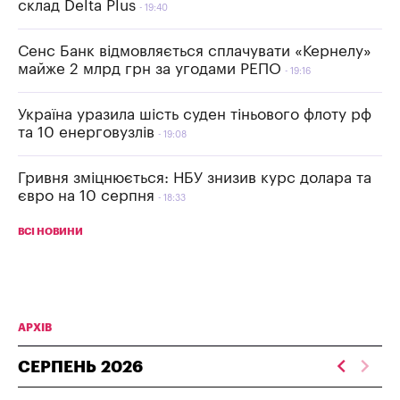
склад Delta Plus
19:40
Сенс Банк відмовляється сплачувати «Кернелу»
майже 2 млрд грн за угодами РЕПО
19:16
Україна уразила шість суден тіньового флоту рф
та 10 енерговузлів
19:08
Гривня зміцнюється: НБУ знизив курс долара та
євро на 10 серпня
18:33
ВСІ НОВИНИ
АРХІВ
СЕРПЕНЬ
2026