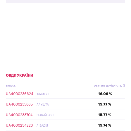
ОВДП УКРАЇНИ
випуск
реальна дохідність, %
UA4000236624
16.06 %
БАХМУТ
UA4000235865
15.77 %
АЛУШТА
UA4000233704
15.77 %
НОВИЙ СВІТ
UA4000234223
15.74 %
ЛІВАДІЯ