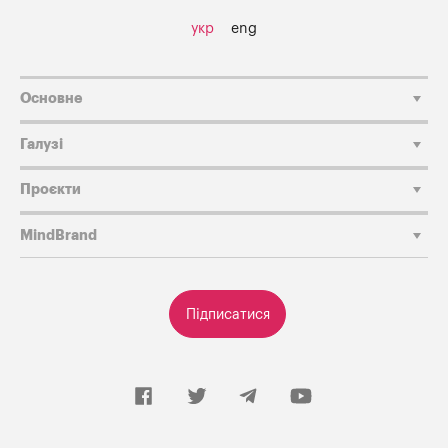
укр
eng
Основне
Галузі
Проєкти
MindBrand
Підписатися