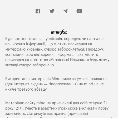
Будь-яке копiювання, публiкацiя, передрук чи наступне
поширення iнформацiї, що мiстить посилання на
«Iнтерфакс-Україна», суворо забороняється. Передрук,
копіювання або відтворення інформації, яка містить
посилання на агентство «Українські Новини», в будь-якому
вигляді суворо заборонено.
Використання матеріалів Mind лише за умови посилання
(для інтернет-видань — гіперпосилання) на
mind.ua
не
нижче третього абзацу.
Матеріали сайту mind.ua призначені для осіб старше 21
року (21+). Участь в азартних іграх може викликати ігрову
залежність. Дотримуйтесь правил (принципів)