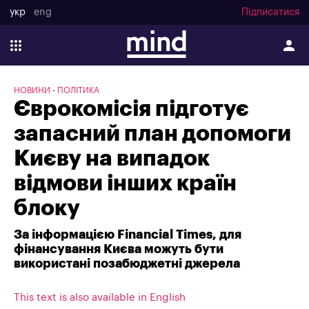
укр
eng
Підписатися
НОВИНИ
ПОЛІТИКА
Єврокомісія підготує
запасний план допомоги
Києву на випадок
відмови інших країн
блоку
За інформацією Financial Times, для
фінансування Києва можуть бути
використані позабюджетні джерела
This text is also available in English