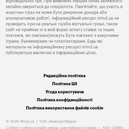
відповідальної гри. При виявленні перших ознак залежності
негайно зверніться до спеціаліста. Пам'ятайте, що участь в
азартних іграх не може бути джерелом доходів або
альтернативою роботі. Інформаційний ресурс mind.ua не
проводить ігри на реальні та/або віртуальні гроші, також
сайт не приймає ні в якій формі оплату ставок та інших
платежів, які пов’язані/можуть бути пов’язані з азартними
іграми, букмекерами чи тоталізаторами. Будь-які
матеріали на інформаційному ресурсі mind.ua
публікуються виключно в інформаційних цілях.
Редакційна політика
Політика ШІ
Угода користувача
Політика конфіденційності
Політика використання файлів cookie
© 2026 Mind.ua
ТОВ «Фьючер Медiа»
Cуб'єкт у сфері онлайн-медіа; ідентифікатор медіа — R40−01989