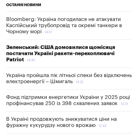
ОСТАННІ НОВИНИ
Bloomberg: Україна погодилася не атакувати
Каспійський трубопровід та окремі танкери в
Чорному морі
14:51
Зеленський: США домовилися щомісяця
постачати Україні ракети-перехоплювачі
Patriot
14:43
Україна пройшла пік літньої спеки без відключень
електроенергії – Шмигаль
14:32
Фонд підтримки енергетики України у 2025 році
профінансував 250 із 398 схвалених заявок
13:31
В Україні продовжують знижуватися ціни на
фуражну кукурудзу нового врожаю
12:43