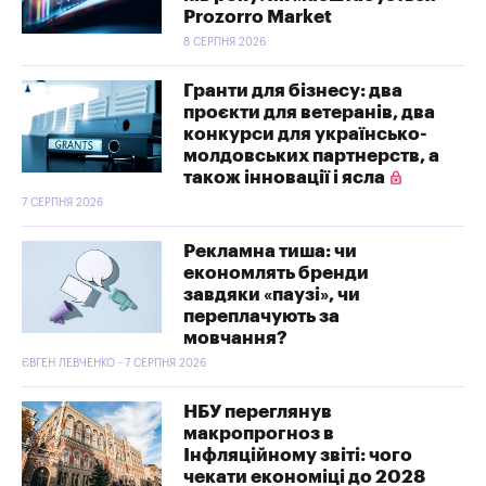
Prozorro Market
8 СЕРПНЯ 2026
Гранти для бізнесу: два
проєкти для ветеранів, два
конкурси для українсько-
молдовських партнерств, а
також інновації і ясла
7 СЕРПНЯ 2026
Рекламна тиша: чи
економлять бренди
завдяки «паузі», чи
переплачують за
мовчання?
ЄВГЕН ЛЕВЧЕНКО - 7 СЕРПНЯ 2026
НБУ переглянув
макропрогноз в
Інфляційному звіті: чого
чекати економіці до 2028