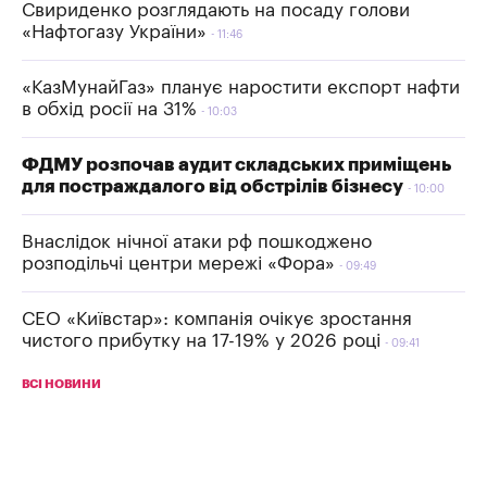
Свириденко розглядають на посаду голови
«Нафтогазу України»
11:46
«КазМунайГаз» планує наростити експорт нафти
в обхід росії на 31%
10:03
ФДМУ розпочав аудит складських приміщень
для постраждалого від обстрілів бізнесу
10:00
Внаслідок нічної атаки рф пошкоджено
розподільчі центри мережі «Фора»
09:49
СЕО «Київстар»: компанія очікує зростання
чистого прибутку на 17-19% у 2026 році
09:41
ВСІ НОВИНИ