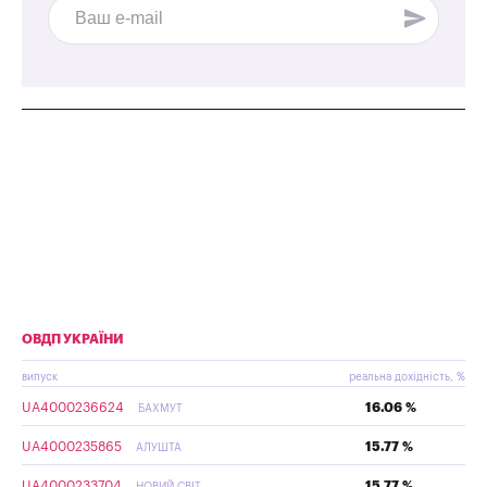
ОВДП УКРАЇНИ
випуск
реальна дохідність, %
UA4000236624
16.06 %
БАХМУТ
UA4000235865
15.77 %
АЛУШТА
UA4000233704
15.77 %
НОВИЙ СВІТ