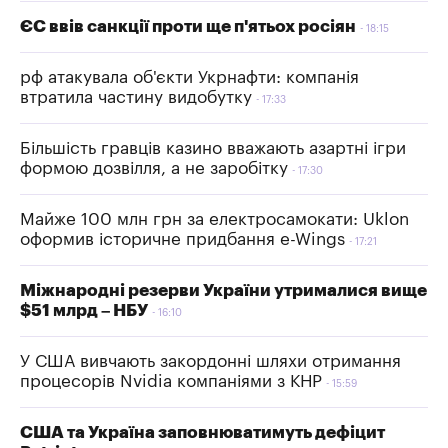
ЄС ввів санкції проти ще п'ятьох росіян
18:15
рф атакувала об'єкти Укрнафти: компанія
втратила частину видобутку
17:33
Більшість гравців казино вважають азартні ігри
формою дозвілля, а не заробітку
17:30
Майже 100 млн грн за електросамокати: Uklon
оформив історичне придбання e-Wings
17:21
Міжнародні резерви України утрималися вище
$51 млрд – НБУ
16:10
У США вивчають закордонні шляхи отримання
процесорів Nvidia компаніями з КНР
15:59
США та Україна заповнюватимуть дефіцит