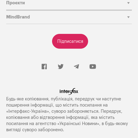
Проєкти
MindBrand
Підписатися
Будь-яке копiювання, публiкацiя, передрук чи наступне
поширення iнформацiї, що мiстить посилання на
«Iнтерфакс-Україна», суворо забороняється. Передрук,
копіювання або відтворення інформації, яка містить
посилання на агентство «Українські Новини», в будь-якому
вигляді суворо заборонено.