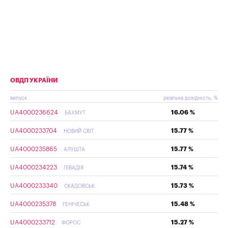
ОВДП УКРАЇНИ
випуск
реальна дохідність, %
UA4000236624
16.06 %
БАХМУТ
UA4000233704
15.77 %
НОВИЙ СВІТ
UA4000235865
15.77 %
АЛУШТА
UA4000234223
15.74 %
ЛІВАДІЯ
UA4000233340
15.73 %
СКАДОВСЬК
UA4000235378
15.48 %
ГЕНІЧЕСЬК
UA4000233712
15.27 %
ФОРОС