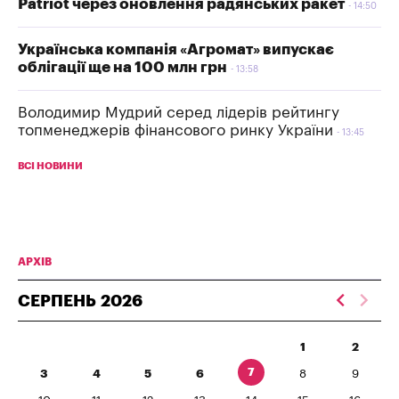
Patriot через оновлення радянських ракет
14:50
Українська компанія «Агромат» випускає
облігації ще на 100 млн грн
13:58
Володимир Мудрий серед лідерів рейтингу
топменеджерів фінансового ринку України
13:45
ВСІ НОВИНИ
АРХІВ
СЕРПЕНЬ
2026
1
2
7
3
4
5
6
8
9