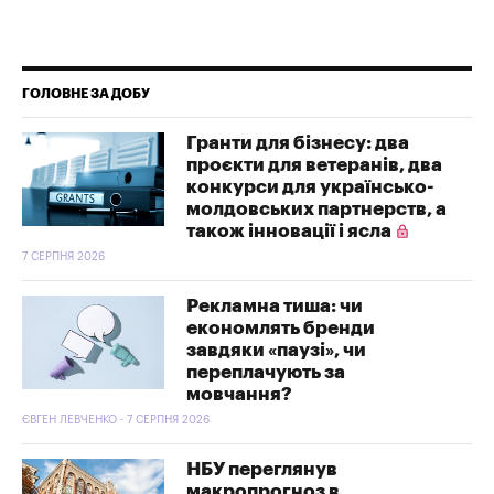
ГОЛОВНЕ ЗА ДОБУ
Гранти для бізнесу: два
проєкти для ветеранів, два
конкурси для українсько-
молдовських партнерств, а
також інновації і ясла
7 СЕРПНЯ 2026
Рекламна тиша: чи
економлять бренди
завдяки «паузі», чи
переплачують за
мовчання?
ЄВГЕН ЛЕВЧЕНКО - 7 СЕРПНЯ 2026
НБУ переглянув
макропрогноз в