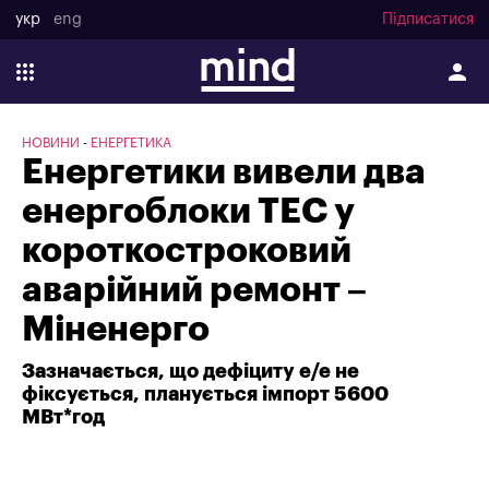
укр
eng
Підписатися
НОВИНИ
ЕНЕРГЕТИКА
Енергетики вивели два
енергоблоки ТЕС у
короткостроковий
аварійний ремонт –
Міненерго
Зазначається, що дефіциту е/е не
фіксується, планується імпорт 5600
МВт*год