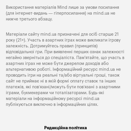
Використання матеріалів Mind лише за умови посилання
(для інтернет-видань — гіперпосилання) на
mind.ua
не
нижче третього абзацу.
Матеріали сайту mind.ua призначені для осіб старше 21
року (21+). Участь в азартних іграх може викликати ігрову
залежність. Дотримуйтесь правил (принципів)
відповідальної гри. При виявленні перших ознак залежності
негайно зверніться до спеціаліста. Пам'ятайте, що участь в
азартних іграх не може бути джерелом доходів або
альтернативою роботі. Інформаційний ресурс mind.ua не
проводить ігри на реальні та/або віртуальні гроші, також
сайт не приймає ні в якій формі оплату ставок та інших
платежів, які пов’язані/можуть бути пов’язані з азартними
іграми, букмекерами чи тоталізаторами. Будь-які
матеріали на інформаційному ресурсі mind.ua
публікуються виключно в інформаційних цілях.
Редакційна політика