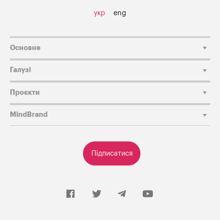
укр
eng
Основне
Галузі
Проєкти
MindBrand
Підписатися