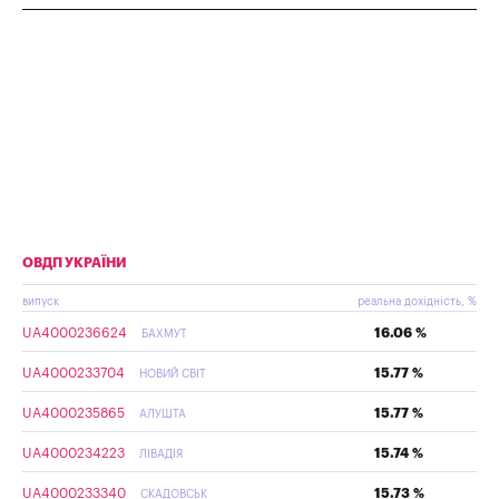
ОВДП УКРАЇНИ
випуск
реальна дохідність, %
UA4000236624
16.06 %
БАХМУТ
UA4000233704
15.77 %
НОВИЙ СВІТ
UA4000235865
15.77 %
АЛУШТА
UA4000234223
15.74 %
ЛІВАДІЯ
UA4000233340
15.73 %
СКАДОВСЬК