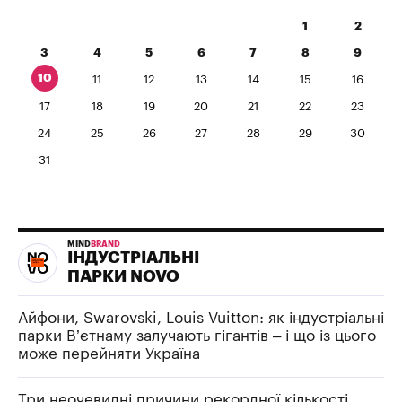
1
2
3
4
5
6
7
8
9
10
11
12
13
14
15
16
17
18
19
20
21
22
23
24
25
26
27
28
29
30
31
MIND
BRAND
ІНДУСТРІАЛЬНІ
ПАРКИ NOVO
Айфони, Swarovski, Louis Vuitton: як індустріальні
парки В’єтнаму залучають гігантів – і що із цього
може перейняти Україна
Три неочевидні причини рекордної кількості