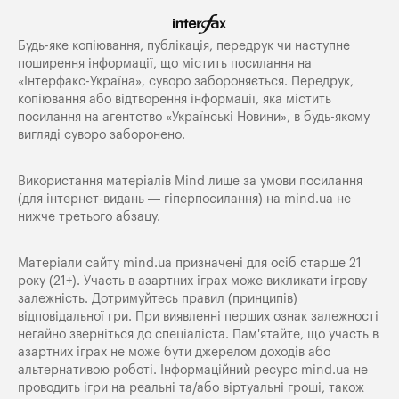
Будь-яке копiювання, публiкацiя, передрук чи наступне
поширення iнформацiї, що мiстить посилання на
«Iнтерфакс-Україна», суворо забороняється. Передрук,
копіювання або відтворення інформації, яка містить
посилання на агентство «Українські Новини», в будь-якому
вигляді суворо заборонено.
Використання матеріалів Mind лише за умови посилання
(для інтернет-видань — гіперпосилання) на
mind.ua
не
нижче третього абзацу.
Матеріали сайту mind.ua призначені для осіб старше 21
року (21+). Участь в азартних іграх може викликати ігрову
залежність. Дотримуйтесь правил (принципів)
відповідальної гри. При виявленні перших ознак залежності
негайно зверніться до спеціаліста. Пам'ятайте, що участь в
азартних іграх не може бути джерелом доходів або
альтернативою роботі. Інформаційний ресурс mind.ua не
проводить ігри на реальні та/або віртуальні гроші, також