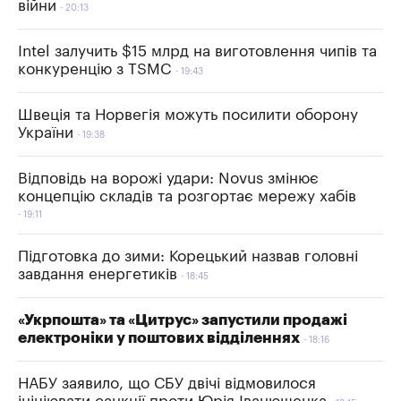
війни
20:13
Intel залучить $15 млрд на виготовлення чипів та
конкуренцію з TSMC
19:43
Швеція та Норвегія можуть посилити оборону
України
19:38
Відповідь на ворожі удари: Novus змінює
концепцію складів та розгортає мережу хабів
19:11
Підготовка до зими: Корецький назвав головні
завдання енергетиків
18:45
«Укрпошта» та «Цитрус» запустили продажі
електроніки у поштових відділеннях
18:16
НАБУ заявило, що СБУ двічі відмовилося