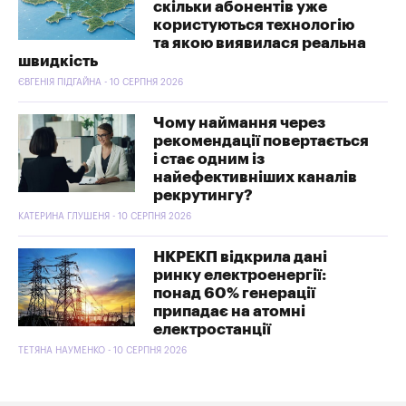
скільки абонентів уже
користуються технологію
та якою виявилася реальна
швидкість
ЄВГЕНІЯ ПІДГАЙНА - 10 СЕРПНЯ 2026
Чому наймання через
рекомендації повертається
і стає одним із
найефективніших каналів
рекрутингу?
КАТЕРИНА ГЛУШЕНЯ - 10 СЕРПНЯ 2026
НКРЕКП відкрила дані
ринку електроенергії:
понад 60% генерації
припадає на атомні
електростанції
ТЕТЯНА НАУМЕНКО - 10 СЕРПНЯ 2026