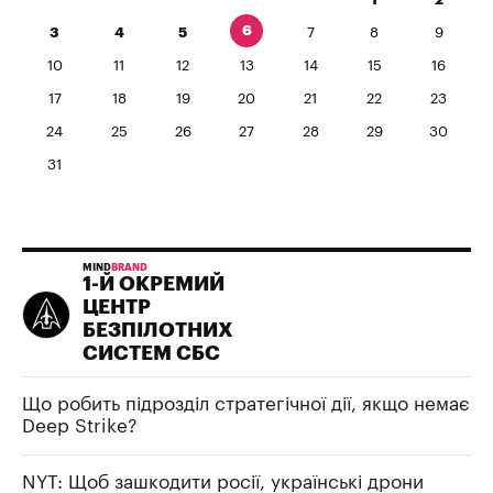
6
3
4
5
7
8
9
10
11
12
13
14
15
16
17
18
19
20
21
22
23
24
25
26
27
28
29
30
31
MIND
BRAND
1-Й ОКРЕМИЙ
ЦЕНТР
БЕЗПІЛОТНИХ
СИСТЕМ СБС
Що робить підрозділ стратегічної дії, якщо немає
Deep Strike?
NYT: Щоб зашкодити росії, українські дрони