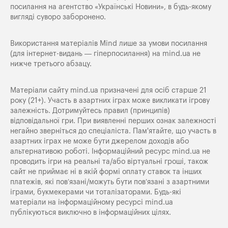
посилання на агентство «Українські Новини», в будь-якому
вигляді суворо заборонено.
Використання матеріалів Mind лише за умови посилання
(для інтернет-видань — гіперпосилання) на
mind.ua
не
нижче третього абзацу.
Матеріали сайту mind.ua призначені для осіб старше 21
року (21+). Участь в азартних іграх може викликати ігрову
залежність. Дотримуйтесь правил (принципів)
відповідальної гри. При виявленні перших ознак залежності
негайно зверніться до спеціаліста. Пам'ятайте, що участь в
азартних іграх не може бути джерелом доходів або
альтернативою роботі. Інформаційний ресурс mind.ua не
проводить ігри на реальні та/або віртуальні гроші, також
сайт не приймає ні в якій формі оплату ставок та інших
платежів, які пов’язані/можуть бути пов’язані з азартними
іграми, букмекерами чи тоталізаторами. Будь-які
матеріали на інформаційному ресурсі mind.ua
публікуються виключно в інформаційних цілях.