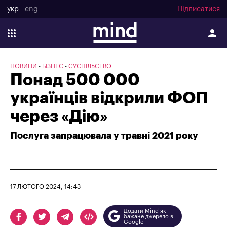
укр
eng
Підписатися
НОВИНИ
БІЗНЕС
СУСПІЛЬСТВО
Понад 500 000
українців відкрили ФОП
через «Дію»
Послуга запрацювала у травні 2021 року
17 ЛЮТОГО 2024, 14:43
Додати Mind як
бажане джерело в
Google