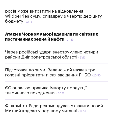
росія може витратити на відновлення
Wildberries суму, співмірну з чвертю дефіциту
бюджету
22:15
Атаки в Чорному морі вдарили по світових
постачаннях зерна й нафти
21:49
Через російські удари знеструмлено чотири
райони Дніпропетровської області
21:13
Підготовка до зими: Зеленський назвав три
головні пріоритети після засідання РНБО
20:50
ЄС оновлює правила імпорту продукції
тваринного походження
20:11
Фінкомітет Ради рекомендував ухвалити новий
Митний кодекс у першому читанні
19:35