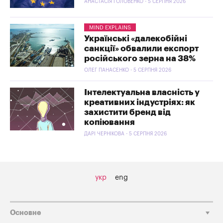
АНАСТАСІЯ ГОЛОВЕНКО - 5 СЕРПНЯ 2026
MIND EXPLAINS
Українські «далекобійні
санкції» обвалили експорт
російського зерна на 38%
ОЛЕГ ПАНАСЕНКО - 5 СЕРПНЯ 2026
Інтелектуальна власність у
креативних індустріях: як
захистити бренд від
копіювання
ДАРІ ЧЕРНІКОВА - 5 СЕРПНЯ 2026
укр
eng
Основне