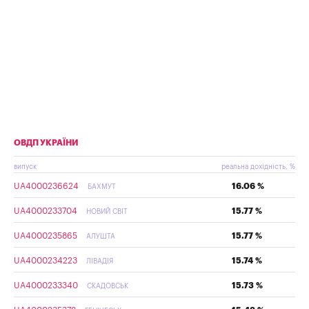
ОВДП УКРАЇНИ
випуск
реальна дохідність, %
UA4000236624
16.06 %
БАХМУТ
UA4000233704
15.77 %
НОВИЙ СВІТ
UA4000235865
15.77 %
АЛУШТА
UA4000234223
15.74 %
ЛІВАДІЯ
UA4000233340
15.73 %
СКАДОВСЬК