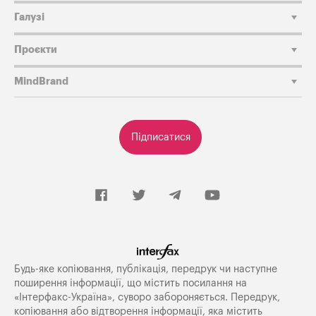
Галузі
Проєкти
MindBrand
Підписатися
Будь-яке копiювання, публiкацiя, передрук чи наступне
поширення iнформацiї, що мiстить посилання на
«Iнтерфакс-Україна», суворо забороняється. Передрук,
копіювання або відтворення інформації, яка містить