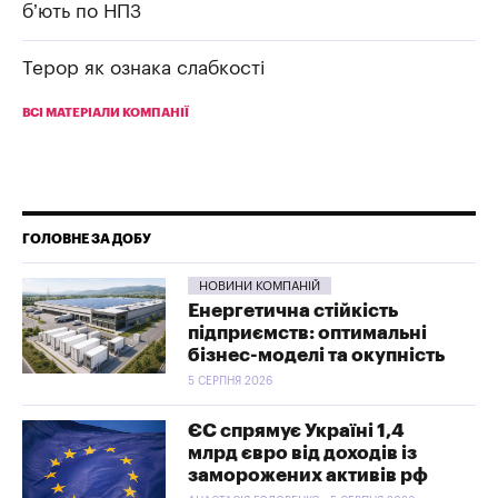
б’ють по НПЗ
Терор як ознака слабкості
ВСІ МАТЕРІАЛИ КОМПАНІЇ
ГОЛОВНЕ ЗА ДОБУ
НОВИНИ КОМПАНІЙ
Енергетична стійкість
підприємств: оптимальні
бізнес-моделі та окупність
5 СЕРПНЯ 2026
ЄС спрямує Україні 1,4
млрд євро від доходів із
заморожених активів рф