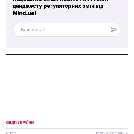
дайджесту регуляторних змін від
Mind.ua!
ОВДП УКРАЇНИ
випуск
реальна дохідність, %