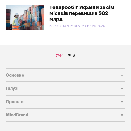
Товарообіг України за сім
місяців перевищив $82
млрд
НАТАЛІЯ ЖУКОВСЬКА - 6 СЕРПНЯ 2026
укр
eng
Основне
Галузі
Проєкти
MindBrand