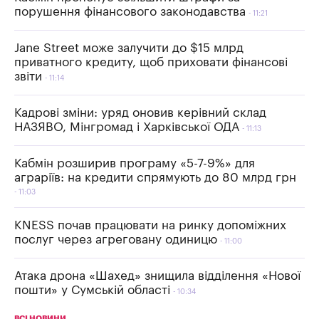
порушення фінансового законодавства
11:21
Jane Street може залучити до $15 млрд
приватного кредиту, щоб приховати фінансові
звіти
11:14
Кадрові зміни: уряд оновив керівний склад
НАЗЯВО, Мінгромад і Харківської ОДА
11:13
Кабмін розширив програму «5-7-9%» для
аграріїв: на кредити спрямують до 80 млрд грн
11:03
KNESS почав працювати на ринку допоміжних
послуг через агреговану одиницю
11:00
Атака дрона «Шахед» знищила відділення «Нової
пошти» у Сумській області
10:34
ВСІ НОВИНИ