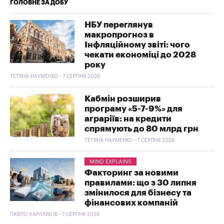
ГОЛОВНЕ ЗА ДОБУ
НБУ переглянув
макропрогноз в
Інфляційному звіті: чого
чекати економіці до 2028
року
ТЕТЯНА НАУМЕНКО - 7 СЕРПНЯ 2026
Кабмін розширив
програму «5-7-9%» для
аграріїв: на кредити
спрямують до 80 млрд грн
ТЕТЯНА НАУМЕНКО - 7 СЕРПНЯ 2026
MIND EXPLAINS
Факторинг за новими
правилами: що з 30 липня
змінилося для бізнесу та
фінансових компаній
ПАВЛО ХАРЛАМОВ - 7 СЕРПНЯ 2026