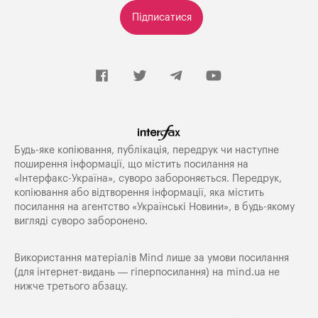
Підписатися
Будь-яке копiювання, публiкацiя, передрук чи наступне
поширення iнформацiї, що мiстить посилання на
«Iнтерфакс-Україна», суворо забороняється. Передрук,
копіювання або відтворення інформації, яка містить
посилання на агентство «Українські Новини», в будь-якому
вигляді суворо заборонено.
Використання матеріалів Mind лише за умови посилання
(для інтернет-видань — гіперпосилання) на
mind.ua
не
нижче третього абзацу.