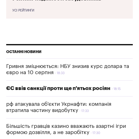
УСІ РЕЙТИНГИ
ОСТАННІ НОВИНИ
Гривня зміцнюється: НБУ знизив курс долара та
євро на 10 серпня
18:33
ЄС ввів санкції проти ще п'ятьох росіян
18:15
рф атакувала об'єкти Укрнафти: компанія
втратила частину видобутку
17:33
Більшість гравців казино вважають азартні ігри
формою дозвілля, а не заробітку
17:30