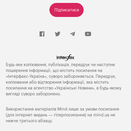
Підписатися
Будь-яке копiювання, публiкацiя, передрук чи наступне
поширення iнформацiї, що мiстить посилання на
«Iнтерфакс-Україна», суворо забороняється. Передрук,
копіювання або відтворення інформації, яка містить
посилання на агентство «Українські Новини», в будь-якому
вигляді суворо заборонено.
Використання матеріалів Mind лише за умови посилання
(для інтернет-видань — гіперпосилання) на
mind.ua
не
нижче третього абзацу.