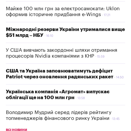
Майже 100 млн грн за електросамокати: Uklon
оформив історичне придбання e-Wings
17:21
Міжнародні резерви України утрималися вище
$51 млрд – НБУ
16:10
У США вивчають закордонні шляхи отримання
процесорів Nvidia компаніями з КНР
15:59
США та Україна заповнюватимуть дефіцит
Patriot через оновлення радянських ракет
14:50
Українська компанія «Агромат» випускає
облігації ще на 100 млн грн
13:58
Володимир Мудрий серед лідерів рейтингу
топменеджерів фінансового ринку України
13:45
ВСІ НОВИНИ