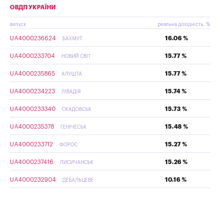
ОВДП УКРАЇНИ
випуск
реальна дохідність, %
UA4000236624
16.06 %
БАХМУТ
UA4000233704
15.77 %
НОВИЙ СВІТ
UA4000235865
15.77 %
АЛУШТА
UA4000234223
15.74 %
ЛІВАДІЯ
UA4000233340
15.73 %
СКАДОВСЬК
UA4000235378
15.48 %
ГЕНІЧЕСЬК
UA4000233712
15.27 %
ФОРОС
UA4000237416
15.26 %
ЛИСИЧАНСЬК
UA4000232904
10.16 %
ДЕБАЛЬЦЕВЕ