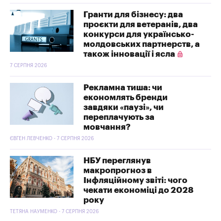
Гранти для бізнесу: два
проєкти для ветеранів, два
конкурси для українсько-
молдовських партнерств, а
також інновації і ясла
7 СЕРПНЯ 2026
Рекламна тиша: чи
економлять бренди
завдяки «паузі», чи
переплачують за
мовчання?
ЄВГЕН ЛЕВЧЕНКО - 7 СЕРПНЯ 2026
НБУ переглянув
макропрогноз в
Інфляційному звіті: чого
чекати економіці до 2028
року
ТЕТЯНА НАУМЕНКО - 7 СЕРПНЯ 2026