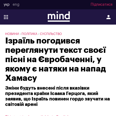
укр
eng
Підписатися
НОВИНИ
ПОЛІТИКА
СУСПІЛЬСТВО
Ізраїль погодився
переглянути текст своєї
пісні на Євробаченні, у
якому є натяки на напад
Хамасу
Зміни будуть внесені після вказівки
президента країни Ісаака Герцога, який
заявив, що Ізраїль повинен гордо звучати на
світовій арені