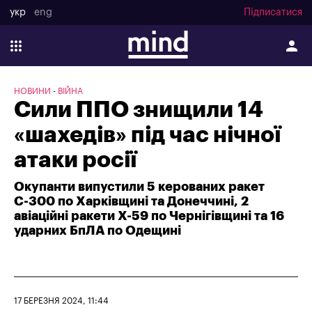
укр
eng
Підписатися
НОВИНИ
ВІЙНА
Сили ППО знищили 14
«шахедів» під час нічної
атаки росії
Окупанти випустили 5 керованих ракет
С-300 по Харківщині та Донеччині, 2
авіаційні ракети Х-59 по Чернігівщині та 16
ударних БпЛА по Одещині
17 БЕРЕЗНЯ 2024, 11:44