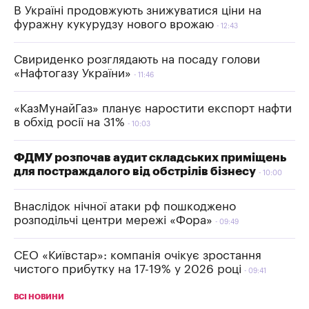
В Україні продовжують знижуватися ціни на
фуражну кукурудзу нового врожаю
12:43
Свириденко розглядають на посаду голови
«Нафтогазу України»
11:46
«КазМунайГаз» планує наростити експорт нафти
в обхід росії на 31%
10:03
ФДМУ розпочав аудит складських приміщень
для постраждалого від обстрілів бізнесу
10:00
Внаслідок нічної атаки рф пошкоджено
розподільчі центри мережі «Фора»
09:49
СЕО «Київстар»: компанія очікує зростання
чистого прибутку на 17-19% у 2026 році
09:41
ВСІ НОВИНИ