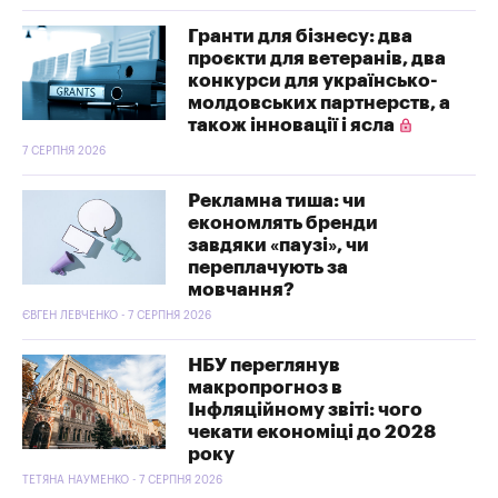
Гранти для бізнесу: два
проєкти для ветеранів, два
конкурси для українсько-
молдовських партнерств, а
також інновації і ясла
7 СЕРПНЯ 2026
Рекламна тиша: чи
економлять бренди
завдяки «паузі», чи
переплачують за
мовчання?
ЄВГЕН ЛЕВЧЕНКО - 7 СЕРПНЯ 2026
НБУ переглянув
макропрогноз в
Інфляційному звіті: чого
чекати економіці до 2028
року
ТЕТЯНА НАУМЕНКО - 7 СЕРПНЯ 2026