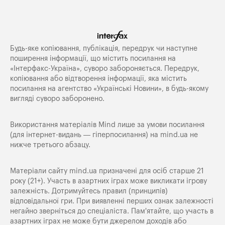
Будь-яке копiювання, публiкацiя, передрук чи наступне
поширення iнформацiї, що мiстить посилання на
«Iнтерфакс-Україна», суворо забороняється. Передрук,
копіювання або відтворення інформації, яка містить
посилання на агентство «Українські Новини», в будь-якому
вигляді суворо заборонено.
Використання матеріалів Mind лише за умови посилання
(для інтернет-видань — гіперпосилання) на
mind.ua
не
нижче третього абзацу.
Матеріали сайту mind.ua призначені для осіб старше 21
року (21+). Участь в азартних іграх може викликати ігрову
залежність. Дотримуйтесь правил (принципів)
відповідальної гри. При виявленні перших ознак залежності
негайно зверніться до спеціаліста. Пам'ятайте, що участь в
азартних іграх не може бути джерелом доходів або