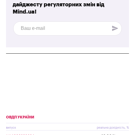
дайджесту регуляторних змін від
Mind.ua!
ОВДП УКРАЇНИ
випуск
реальна дохідність, %