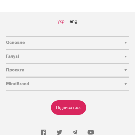
укр
eng
Основне
Галузі
Проєкти
MindBrand
Підписатися