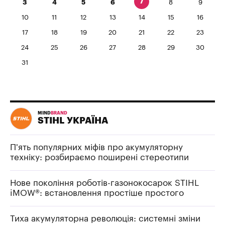
7
3
4
5
6
8
9
10
11
12
13
14
15
16
17
18
19
20
21
22
23
24
25
26
27
28
29
30
31
MIND
BRAND
STIHL УКРАЇНА
П'ять популярних міфів про акумуляторну
техніку: розбираємо поширені стереотипи
Нове покоління роботів-газонокосарок STIHL
iMOW®: встановлення простіше простого
Тиха акумуляторна революція: системні зміни