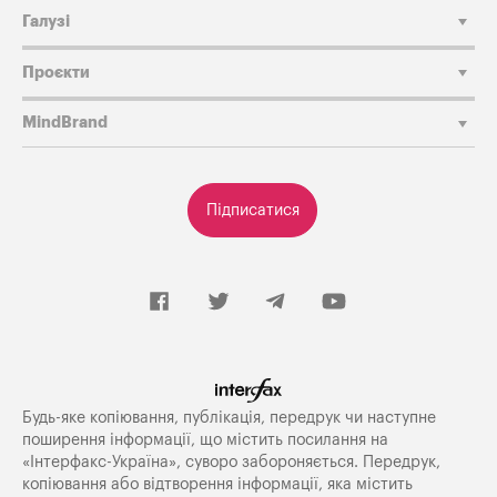
Галузі
Проєкти
MindBrand
Підписатися
Будь-яке копiювання, публiкацiя, передрук чи наступне
поширення iнформацiї, що мiстить посилання на
«Iнтерфакс-Україна», суворо забороняється. Передрук,
копіювання або відтворення інформації, яка містить