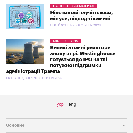
ПАРТНЕРСЬКИЙ МАТЕРІАЛ
Нікотинові паучі: плюси,
мінуси, підводні камені
СЕРГІЙ ЯХОНТОВ - 6 СЕРПНЯ 2026
MIND EXPLAINS
Великі атомні реактори
знову в грі. Westinghouse
готується до IPO на тлі
потужної підтримки
адміністрації Трампа
СВІТЛАНА ДОЛІНЧУК - 6 СЕРПНЯ 2026
укр
eng
Основне