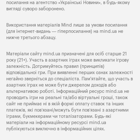
посилання на агентство «Українські Новини», в будь-якому
вигляді суворо заборонено.
Використання матеріалів Mind лише за умови посилання
(для інтернет-видань — гіперпосилання) на
mind.ua
не
нижче третього абзацу.
Матеріали сайту mind.ua призначені для осіб старше 21
року (21+). Участь в азартних іграх може викликати ігрову
залежність. Дотримуйтесь правил (принципів)
відповідальної гри. При виявленні перших ознак залежності
негайно зверніться до спеціаліста. Пам'ятайте, що участь в
азартних іграх не може бути джерелом доходів або
альтернативою роботі. Інформаційний ресурс mind.ua не
проводить ігри на реальні та/або віртуальні гроші, також
сайт не приймає ні в якій формі оплату ставок та інших
платежів, які пов’язані/можуть бути пов’язані з азартними
іграми, букмекерами чи тоталізаторами. Будь-які
матеріали на інформаційному ресурсі mind.ua
публікуються виключно в інформаційних цілях.