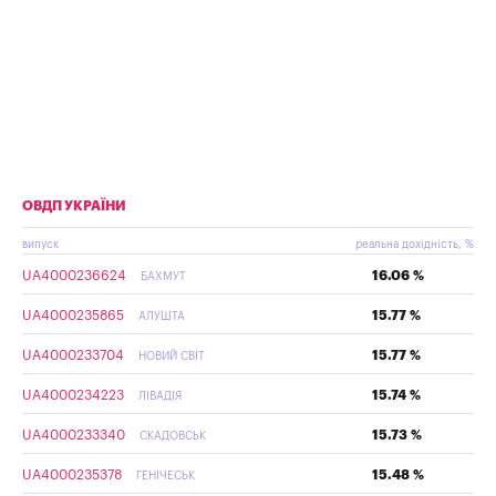
ОВДП УКРАЇНИ
випуск
реальна дохідність, %
UA4000236624
16.06 %
БАХМУТ
UA4000235865
15.77 %
АЛУШТА
UA4000233704
15.77 %
НОВИЙ СВІТ
UA4000234223
15.74 %
ЛІВАДІЯ
UA4000233340
15.73 %
СКАДОВСЬК
UA4000235378
15.48 %
ГЕНІЧЕСЬК