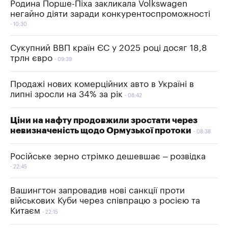
Родина Порше-Піха закликала Volkswagen
негайно діяти заради конкурентоспроможності
10:30
Сукупний ВВП країн ЄС у 2025 році досяг 18,8
трлн євро
09:39
Продажі нових комерційних авто в Україні в
липні зросли на 34% за рік
08:42
Ціни на нафту продовжили зростати через
невизначеність щодо Ормузької протоки
08:38
Російське зерно стрімко дешевшає – розвідка
22:45
Вашингтон запровадив нові санкції проти
військових Куби через співпрацю з росією та
Китаєм
22:15