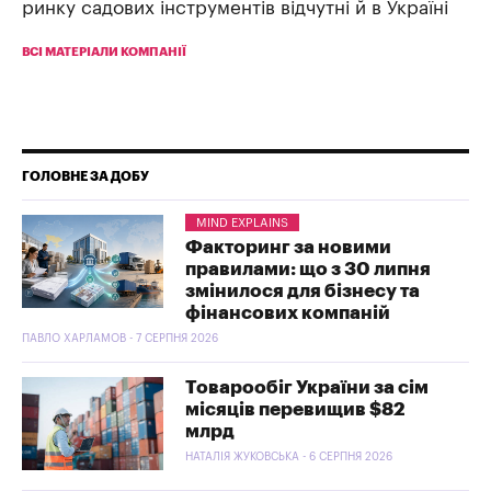
ринку садових інструментів відчутні й в Україні
ВСІ МАТЕРІАЛИ КОМПАНІЇ
ГОЛОВНЕ ЗА ДОБУ
MIND EXPLAINS
Факторинг за новими
правилами: що з 30 липня
змінилося для бізнесу та
фінансових компаній
ПАВЛО ХАРЛАМОВ - 7 СЕРПНЯ 2026
Товарообіг України за сім
місяців перевищив $82
млрд
НАТАЛІЯ ЖУКОВСЬКА - 6 СЕРПНЯ 2026