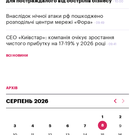
для постраждалого від обстрілів бізнесу
10:00
Внаслідок нічної атаки рф пошкоджено
розподільчі центри мережі «Фора»
09:49
СЕО «Київстар»: компанія очікує зростання
чистого прибутку на 17-19% у 2026 році
09:41
ВСІ НОВИНИ
АРХІВ
СЕРПЕНЬ
2026
1
2
8
3
4
5
6
7
9
10
11
12
13
14
15
16