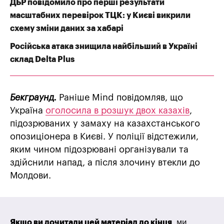
ДБР повідомило про перші результати
масштабних перевірок ТЦК: у Києві викрили
схему зміни даних за хабарі
Російська атака знищила найбільший в Україні
склад Delta Plus
Бекграунд.
Раніше Mind повідомляв, що
Україна
оголосила в розшук двох казахів
,
підозрюваних у замаху на казахстанського
опозиціонера в Києві. У поліції відстежили,
яким чином підозрювані організували та
здійснили напад, а після злочину втекли до
Молдови.
Якщо ви дочитали цей матеріал до кінця
, ми