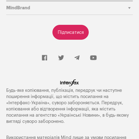
MindBrand
Підписатися
Будь-яке копiювання, публiкацiя, передрук чи наступне
поширення iнформацiї, що мiстить посилання на
«Iнтерфакс-Україна», суворо забороняється. Передрук,
копіювання або відтворення інформації, яка містить
посилання на агентство «Українські Новини», в будь-якому
вигляді суворо заборонено.
Використання матеріалів Mind лише за умови посилання