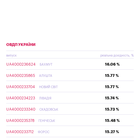
ОВДП УКРАЇНИ
випуск
реальна дохідність, %
UA4000236624
16.06 %
БАХМУТ
UA4000235865
15.77 %
АЛУШТА
UA4000233704
15.77 %
НОВИЙ СВІТ
UA4000234223
15.74 %
ЛІВАДІЯ
UA4000233340
15.73 %
СКАДОВСЬК
UA4000235378
15.48 %
ГЕНІЧЕСЬК
UA4000233712
15.27 %
ФОРОС