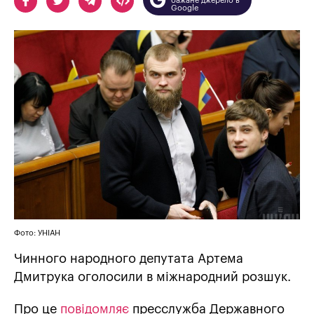
бажане джерело в
Google
Фото: УНІАН
Чинного народного депутата Артема
Дмитрука оголосили в міжнародний розшук.
Про це
повідомляє
пресслужба Державного