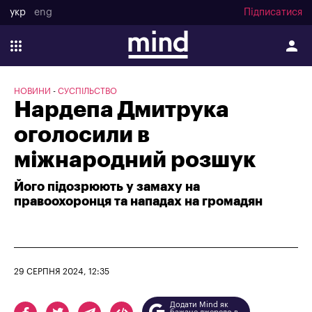
укр
eng
Підписатися
НОВИНИ
СУСПІЛЬСТВО
Нардепа Дмитрука
оголосили в
міжнародний розшук
Його підозрюють у замаху на
правоохоронця та нападах на громадян
29 СЕРПНЯ 2024, 12:35
Додати Mind як