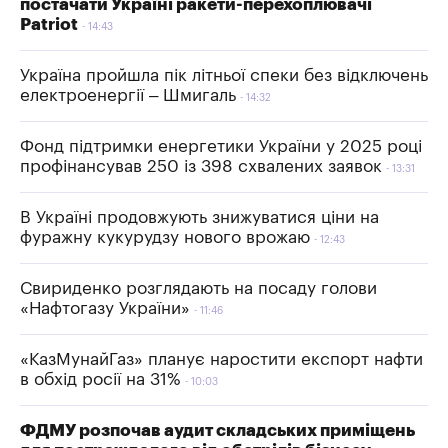
постачати Україні ракети-перехоплювачі
Patriot
14:43
Україна пройшла пік літньої спеки без відключень
електроенергії – Шмигаль
14:32
Фонд підтримки енергетики України у 2025 році
профінансував 250 із 398 схвалених заявок
13:31
В Україні продовжують знижуватися ціни на
фуражну кукурудзу нового врожаю
12:43
Свириденко розглядають на посаду голови
«Нафтогазу України»
11:46
«КазМунайГаз» планує наростити експорт нафти
в обхід росії на 31%
10:03
ФДМУ розпочав аудит складських приміщень