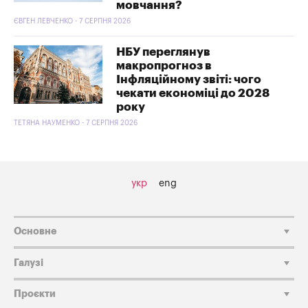
мовчання?
ЄВГЕН ЛЕВЧЕНКО - 7 СЕРПНЯ 2026
НБУ переглянув
макропрогноз в
Інфляційному звіті: чого
чекати економіці до 2028
року
ТЕТЯНА НАУМЕНКО - 7 СЕРПНЯ 2026
укр
eng
Основне
Галузі
Проєкти