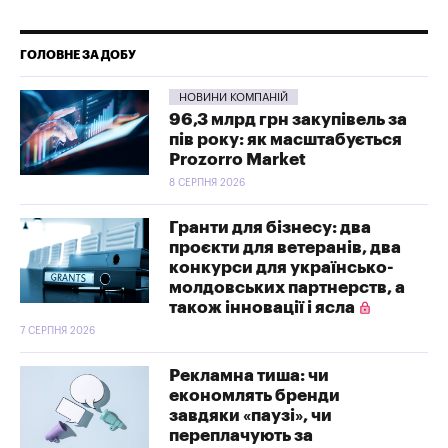
ГОЛОВНЕ ЗА ДОБУ
НОВИНИ КОМПАНІЙ
96,3 млрд грн закупівель за
пів року: як масштабується
Prozorro Market
8 СЕРПНЯ 2026
Гранти для бізнесу: два
проєкти для ветеранів, два
конкурси для українсько-
молдовських партнерств, а
також інновації і ясла
7 СЕРПНЯ 2026
Рекламна тиша: чи
економлять бренди
завдяки «паузі», чи
переплачують за