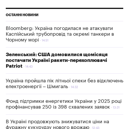
ОСТАННІ НОВИНИ
Bloomberg: Україна погодилася не атакувати
Каспійський трубопровід та окремі танкери в
Чорному морі
14:51
Зеленський: США домовилися щомісяця
постачати Україні ракети-перехоплювачі
Patriot
14:43
Україна пройшла пік літньої спеки без відключень
електроенергії – Шмигаль
14:32
Фонд підтримки енергетики України у 2025 році
профінансував 250 із 398 схвалених заявок
13:31
В Україні продовжують знижуватися ціни на
фуражну кукурудзу нового врожаю
12:43