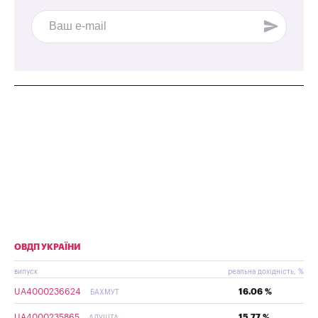
ОВДП УКРАЇНИ
випуск
реальна дохідність, %
UA4000236624
16.06 %
БАХМУТ
UA4000235865
15.77 %
АЛУШТА