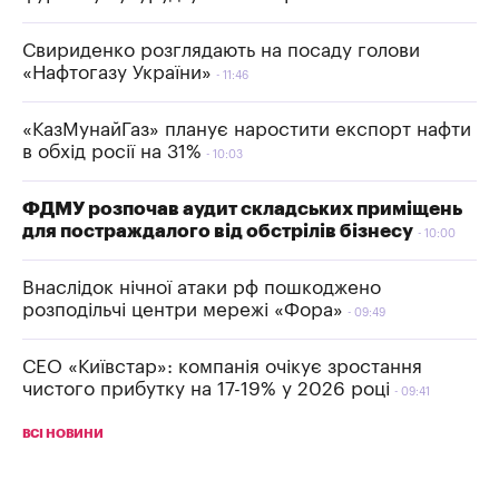
Свириденко розглядають на посаду голови
«Нафтогазу України»
11:46
«КазМунайГаз» планує наростити експорт нафти
в обхід росії на 31%
10:03
ФДМУ розпочав аудит складських приміщень
для постраждалого від обстрілів бізнесу
10:00
Внаслідок нічної атаки рф пошкоджено
розподільчі центри мережі «Фора»
09:49
СЕО «Київстар»: компанія очікує зростання
чистого прибутку на 17-19% у 2026 році
09:41
ВСІ НОВИНИ