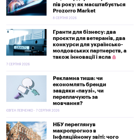
пів року: як масштабується
Prozorro Market
8 СЕРПНЯ 2026
Гранти для бізнесу: два
проєкти для ветеранів, два
конкурси для українсько-
молдовських партнерств, а
також інновації і ясла
7 СЕРПНЯ 2026
Рекламна тиша: чи
економлять бренди
завдяки «паузі», чи
переплачують за
мовчання?
ЄВГЕН ЛЕВЧЕНКО - 7 СЕРПНЯ 2026
НБУ переглянув
макропрогноз в
Інфляційному звіті: чого