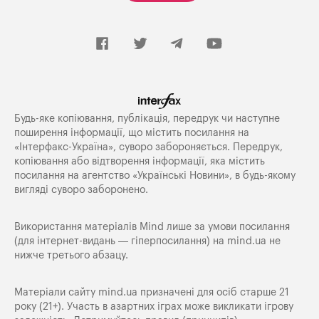
Будь-яке копiювання, публiкацiя, передрук чи наступне
поширення iнформацiї, що мiстить посилання на
«Iнтерфакс-Україна», суворо забороняється. Передрук,
копіювання або відтворення інформації, яка містить
посилання на агентство «Українські Новини», в будь-якому
вигляді суворо заборонено.
Використання матеріалів Mind лише за умови посилання
(для інтернет-видань — гіперпосилання) на
mind.ua
не
нижче третього абзацу.
Матеріали сайту mind.ua призначені для осіб старше 21
року (21+). Участь в азартних іграх може викликати ігрову