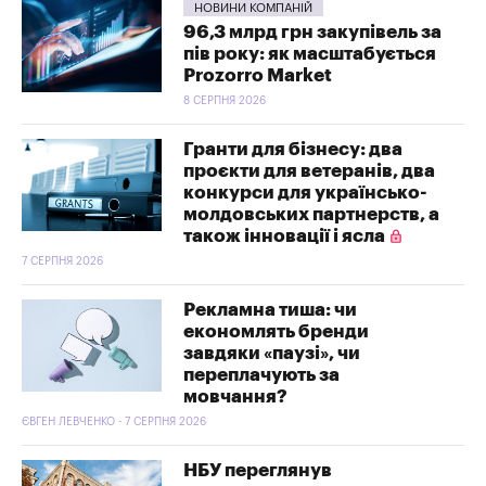
НОВИНИ КОМПАНІЙ
96,3 млрд грн закупівель за
пів року: як масштабується
Prozorro Market
8 СЕРПНЯ 2026
Гранти для бізнесу: два
проєкти для ветеранів, два
конкурси для українсько-
молдовських партнерств, а
також інновації і ясла
7 СЕРПНЯ 2026
Рекламна тиша: чи
економлять бренди
завдяки «паузі», чи
переплачують за
мовчання?
ЄВГЕН ЛЕВЧЕНКО - 7 СЕРПНЯ 2026
НБУ переглянув