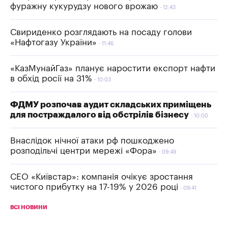
фуражну кукурудзу нового врожаю
12:43
Свириденко розглядають на посаду голови
«Нафтогазу України»
11:46
«КазМунайГаз» планує наростити експорт нафти
в обхід росії на 31%
10:03
ФДМУ розпочав аудит складських приміщень
для постраждалого від обстрілів бізнесу
10:00
Внаслідок нічної атаки рф пошкоджено
розподільчі центри мережі «Фора»
09:49
СЕО «Київстар»: компанія очікує зростання
чистого прибутку на 17-19% у 2026 році
09:41
ВСІ НОВИНИ