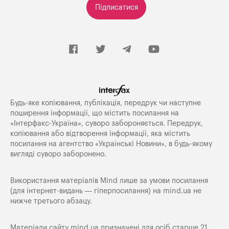
Підписатися
Будь-яке копiювання, публiкацiя, передрук чи наступне
поширення iнформацiї, що мiстить посилання на
«Iнтерфакс-Україна», суворо забороняється. Передрук,
копіювання або відтворення інформації, яка містить
посилання на агентство «Українські Новини», в будь-якому
вигляді суворо заборонено.
Використання матеріалів Mind лише за умови посилання
(для інтернет-видань — гіперпосилання) на
mind.ua
не
нижче третього абзацу.
Матеріали сайту mind.ua призначені для осіб старше 21