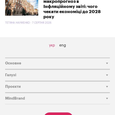
макропрогноз в
Інфляційному звіті: чого
чекати економіці до 2028
року
ТЕТЯНА НАУМЕНКО - 7 СЕРПНЯ 2026
укр
eng
Основне
Галузі
Проєкти
MindBrand