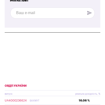
ОВДП УКРАЇНИ
випуск
реальна дохідність, %
UA4000236624
16.06 %
БАХМУТ