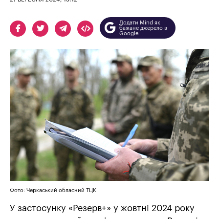
Додати Mind як
бажане джерело в
Google
Фото: Черкаський обласний ТЦК
У застосунку «Резерв+» у жовтні 2024 року