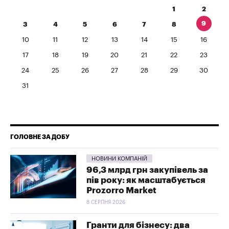
1
2
9
3
4
5
6
7
8
10
11
12
13
14
15
16
17
18
19
20
21
22
23
24
25
26
27
28
29
30
31
ГОЛОВНЕ ЗА ДОБУ
НОВИНИ КОМПАНІЙ
96,3 млрд грн закупівель за
пів року: як масштабується
Prozorro Market
8 СЕРПНЯ 2026
Гранти для бізнесу: два