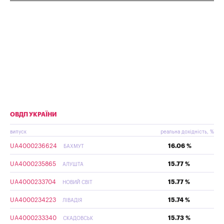
ОВДП УКРАЇНИ
випуск
реальна дохідність, %
UA4000236624
16.06 %
БАХМУТ
UA4000235865
15.77 %
АЛУШТА
UA4000233704
15.77 %
НОВИЙ СВІТ
UA4000234223
15.74 %
ЛІВАДІЯ
UA4000233340
15.73 %
СКАДОВСЬК