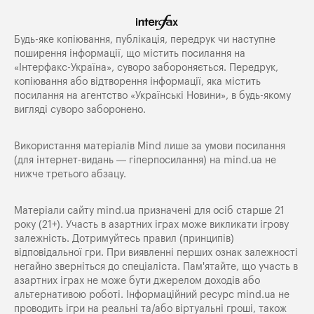
Будь-яке копiювання, публiкацiя, передрук чи наступне
поширення iнформацiї, що мiстить посилання на
«Iнтерфакс-Україна», суворо забороняється. Передрук,
копіювання або відтворення інформації, яка містить
посилання на агентство «Українські Новини», в будь-якому
вигляді суворо заборонено.
Використання матеріалів Mind лише за умови посилання
(для інтернет-видань — гіперпосилання) на
mind.ua
не
нижче третього абзацу.
Матеріали сайту mind.ua призначені для осіб старше 21
року (21+). Участь в азартних іграх може викликати ігрову
залежність. Дотримуйтесь правил (принципів)
відповідальної гри. При виявленні перших ознак залежності
негайно зверніться до спеціаліста. Пам'ятайте, що участь в
азартних іграх не може бути джерелом доходів або
альтернативою роботі. Інформаційний ресурс mind.ua не
проводить ігри на реальні та/або віртуальні гроші, також