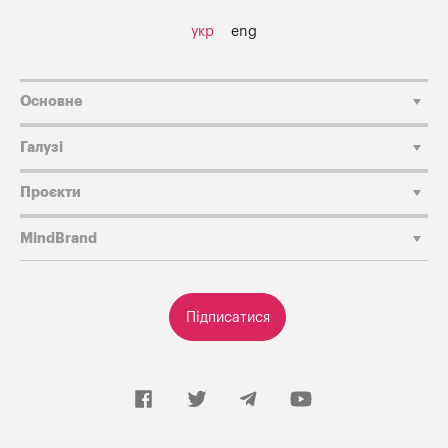
укр
eng
Основне
Галузі
Проєкти
MindBrand
Підписатися