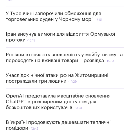
У Туреччині заперечили обмеження для
торговельних суден у Чорному морі
16:51
Іран висунув вимоги для відкриття Ормузької
протоки
16:15
Росіяни втрачають впевненість у майбутньому та
переходять на вживані товари – розвідка
15:33
Унаслідок нічної атаки рф на Житомирщині
постраждали три людини
14:29
OpenAI представила масштабне оновлення
ChatGPT з розширеним доступом для
безкоштовних користувачів
13:31
В Україні продовжують дешевшати тепличні
помідори
12:42