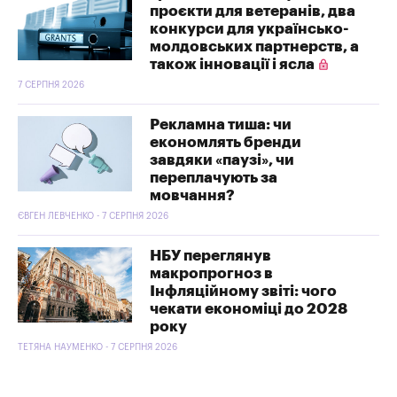
проєкти для ветеранів, два
конкурси для українсько-
молдовських партнерств, а
також інновації і ясла
7 СЕРПНЯ 2026
Рекламна тиша: чи
економлять бренди
завдяки «паузі», чи
переплачують за
мовчання?
ЄВГЕН ЛЕВЧЕНКО - 7 СЕРПНЯ 2026
НБУ переглянув
макропрогноз в
Інфляційному звіті: чого
чекати економіці до 2028
року
ТЕТЯНА НАУМЕНКО - 7 СЕРПНЯ 2026