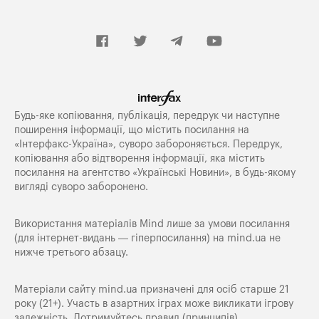
Будь-яке копiювання, публiкацiя, передрук чи наступне
поширення iнформацiї, що мiстить посилання на
«Iнтерфакс-Україна», суворо забороняється. Передрук,
копіювання або відтворення інформації, яка містить
посилання на агентство «Українські Новини», в будь-якому
вигляді суворо заборонено.
Використання матеріалів Mind лише за умови посилання
(для інтернет-видань — гіперпосилання) на
mind.ua
не
нижче третього абзацу.
Матеріали сайту mind.ua призначені для осіб старше 21
року (21+). Участь в азартних іграх може викликати ігрову
залежність. Дотримуйтесь правил (принципів)