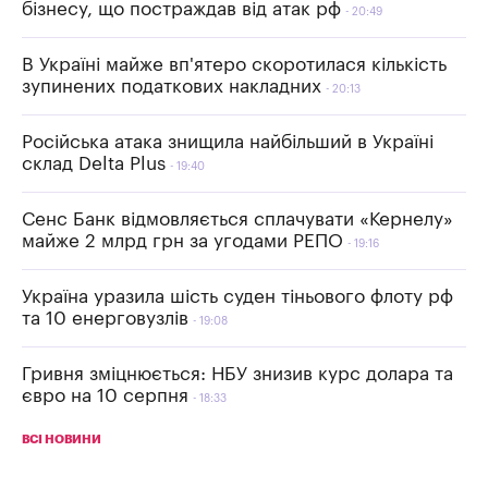
бізнесу, що постраждав від атак рф
20:49
В Україні майже вп'ятеро скоротилася кількість
зупинених податкових накладних
20:13
Російська атака знищила найбільший в Україні
склад Delta Plus
19:40
Сенс Банк відмовляється сплачувати «Кернелу»
майже 2 млрд грн за угодами РЕПО
19:16
Україна уразила шість суден тіньового флоту рф
та 10 енерговузлів
19:08
Гривня зміцнюється: НБУ знизив курс долара та
євро на 10 серпня
18:33
ВСІ НОВИНИ