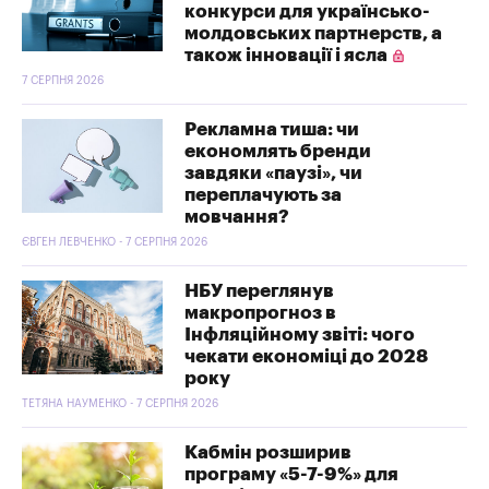
конкурси для українсько-
молдовських партнерств, а
також інновації і ясла
7 СЕРПНЯ 2026
Рекламна тиша: чи
економлять бренди
завдяки «паузі», чи
переплачують за
мовчання?
ЄВГЕН ЛЕВЧЕНКО - 7 СЕРПНЯ 2026
НБУ переглянув
макропрогноз в
Інфляційному звіті: чого
чекати економіці до 2028
року
ТЕТЯНА НАУМЕНКО - 7 СЕРПНЯ 2026
Кабмін розширив
програму «5-7-9%» для