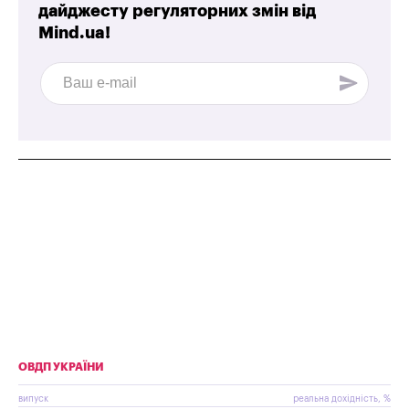
дайджесту регуляторних змін від
Mind.ua!
ОВДП УКРАЇНИ
випуск
реальна дохідність, %