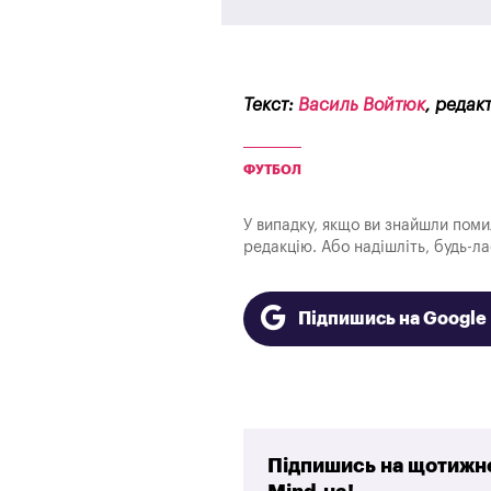
Текст:
Василь Войтюк
, редак
ФУТБОЛ
У випадку, якщо ви знайшли помилк
редакцію. Або надішліть, будь-л
Підпишись на Googl
Підпишись на щотижне