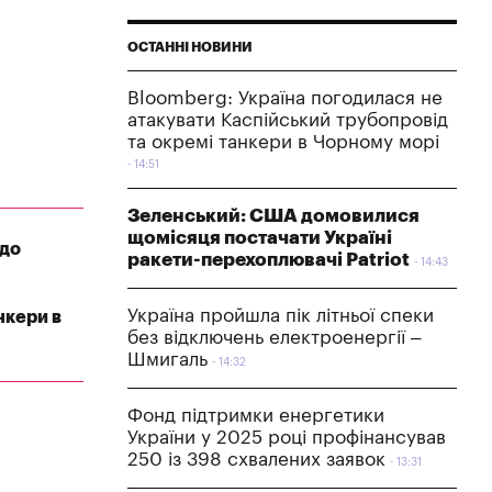
ОСТАННІ НОВИНИ
Bloomberg: Україна погодилася не
атакувати Каспійський трубопровід
та окремі танкери в Чорному морі
14:51
Зеленський: США домовилися
щомісяця постачати Україні
 до
ракети-перехоплювачі Patriot
14:43
Україна пройшла пік літньої спеки
нкери в
без відключень електроенергії –
Шмигаль
14:32
Фонд підтримки енергетики
України у 2025 році профінансував
250 із 398 схвалених заявок
13:31