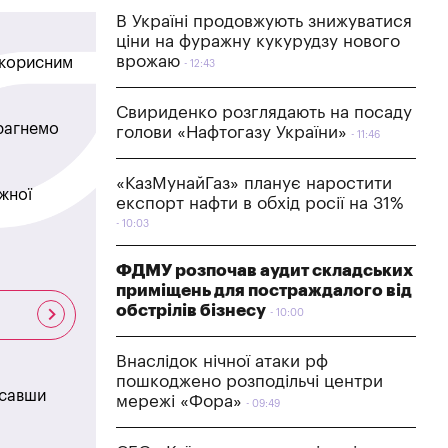
В Україні продовжують знижуватися
ціни на фуражну кукурудзу нового
врожаю
в корисним
12:43
Свириденко розглядають на посаду
прагнемо
голови «Нафтогазу України»
11:46
«КазМунайГаз» планує наростити
жної
експорт нафти в обхід росії на 31%
10:03
ФДМУ розпочав аудит складських
приміщень для постраждалого від
обстрілів бізнесу
10:00
Внаслідок нічної атаки рф
пошкоджено розподільчі центри
исавши
мережі «Фора»
09:49