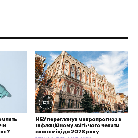
1219
омлять
НБУ переглянув макропрогноз в
 чи
Інфляційному звіті: чого чекати
ння?
економіці до 2028 року