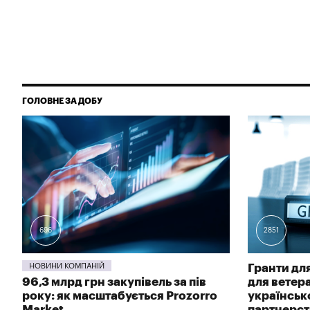
ГОЛОВНЕ ЗА ДОБУ
696
2851
НОВИНИ КОМПАНІЙ
Гранти для
96,3 млрд грн закупівель за пів
для ветер
року: як масштабується Prozorro
українсь
Market
партнерств