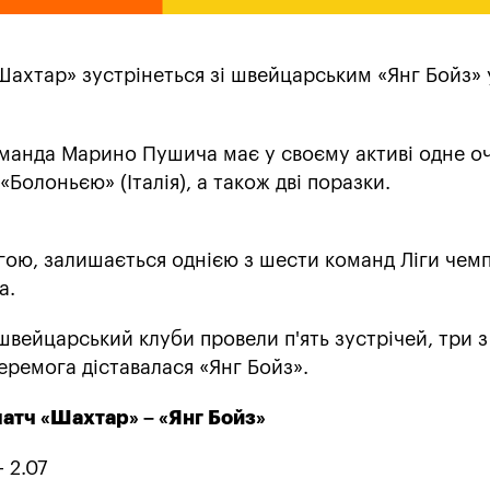
Шахтар» зустрінеться зі швейцарським «Янг Бойз» 
манда Марино Пушича має у своєму активі одне оч
«Болоньєю» (Італія), а також дві поразки.
гою, залишається однією з шести команд Ліги чемпі
ка.
швейцарський клуби провели п'ять зустрічей, три з
 перемога діставалася «Янг Бойз».
атч «Шахтар» – «Янг Бойз»
- 2.07