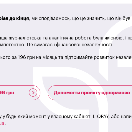
іал до кінця
, ми сподіваємось, що це значить, що він бу
ша журналістська та аналітична робота була якісною, і 
мпетентно. Це вимагає і фінансової незалежності.
ього за 196 грн на місяць та підтримайте розвиток незале
96 грн
Допомогти проекту одноразово
у у будь-який момент у власному кабінеті LIQPAY, або нап
ua
.