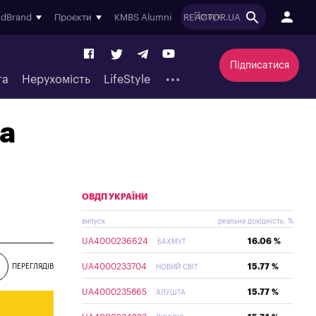
ndBrand
Проєкти
KMBS Alumni
REACTOR.UA
Підписатися
та
Нерухомість
LifeStyle
на
ОВДП УКРАЇНИ
випуск
реальна дохідність, %
UA4000236624
16.06 %
БАХМУТ
UA4000233704
15.77 %
ПЕРЕГЛЯДІВ
НОВИЙ СВІТ
UA4000235865
15.77 %
АЛУШТА