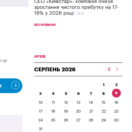
СЕО «Київстар»: компанія очікує
зростання чистого прибутку на 17-
19% у 2026 році
09:41
ВСІ НОВИНИ
АРХІВ
о це
СЕРПЕНЬ
2026
1
2
є
9
3
4
5
6
7
8
10
11
12
13
14
15
16
17
18
19
20
21
22
23
24
25
26
27
28
29
30
31