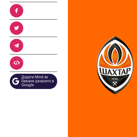
Додати Mind як
бажане джерело в
Google