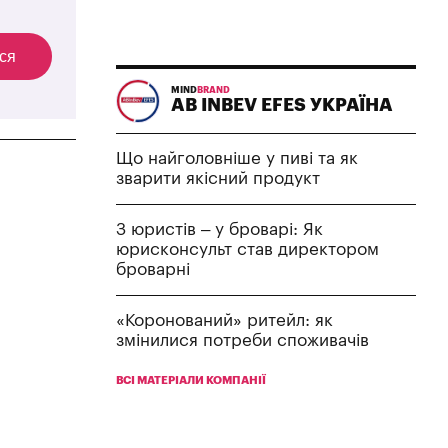
ся
MIND
BRAND
AB INBEV EFES УКРАЇНА
Що найголовніше у пиві та як
зварити якісний продукт
З юристів – у броварі: Як
юрисконсульт став директором
броварні
«Коронований» ритейл: як
змінилися потреби споживачів
ВСІ МАТЕРІАЛИ КОМПАНІЇ