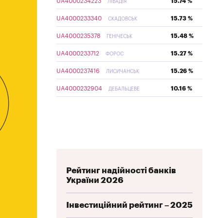
UA4000234223
15.74 %
ЛІВАДІЯ
UA4000233340
15.73 %
СКАДОВСЬК
UA4000235378
15.48 %
ГЕНІЧЕСЬК
UA4000233712
15.27 %
ФОРОС
UA4000237416
15.26 %
ЛИСИЧАНСЬК
UA4000232904
10.16 %
ДЕБАЛЬЦЕВЕ
Рейтинг надійності банків
України 2026
Інвестиційний рейтинг – 2025