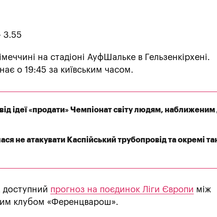
- 3.55
імеччині на стадіоні АуфШальке в Гельзенкірхені.
ає о 19:45 за київським часом.
від ідеї «продати» Чемпіонат світу людям, наближеним
ася не атакувати Каспійський трубопровід та окремі та
ж доступний
прогноз на поєдинок Ліги Європи
між
ьким клубом «Ференцварош».