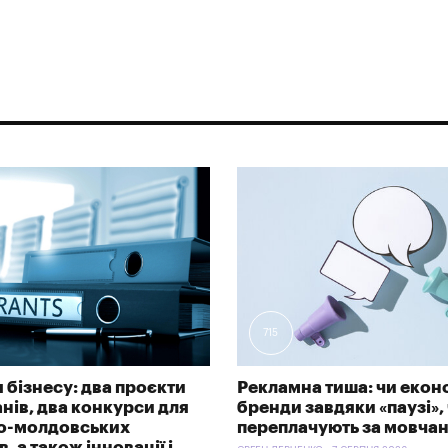
715
 бізнесу: два проєкти
Рекламна тиша: чи екон
анів, два конкурси для
бренди завдяки «паузі»,
ко-молдовських
переплачують за мовча
, а також інновації і