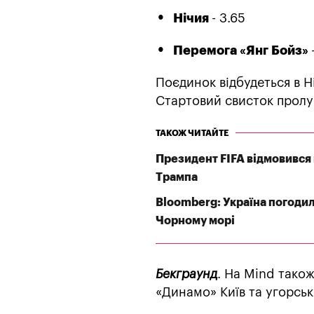
Нічия
- 3.65
Перемога «Янг Бойз»
Поєдинок відбудеться в Н
Стартовий свисток пролун
ТАКОЖ ЧИТАЙТЕ
Президент FIFA відмовився 
Трампа
Bloomberg: Україна погодил
Чорному морі
Бекграунд
. На Mind тако
«Динамо» Київ та угорс