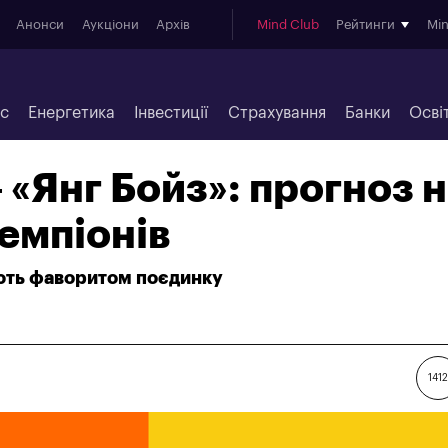
Анонси
Аукціони
Архів
Mind Club
Рейтинги
Mi
ес
Енергетика
Інвестиції
Страхування
Банки
Осві
 «Янг Бойз»: прогноз 
чемпіонів
ють фаворитом поєдинку
1412