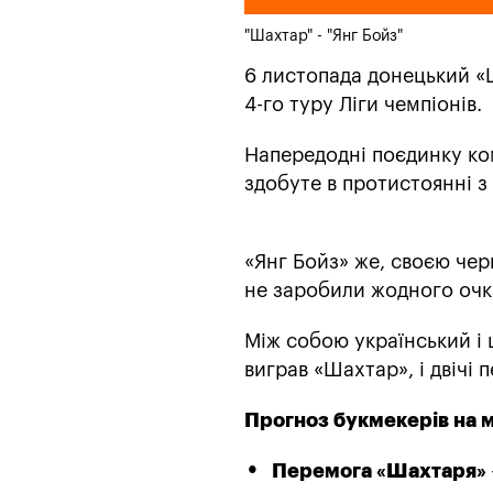
"Шахтар" - "Янг Бойз"
6 листопада донецький «
4-го туру Ліги чемпіонів.
Напередодні поєдинку ко
здобуте в протистоянні з 
«Янг Бойз» же, своєю чер
не заробили жодного оч
Між собою український і 
виграв «Шахтар», і двічі
Прогноз букмекерів на м
Перемога «Шахтаря»