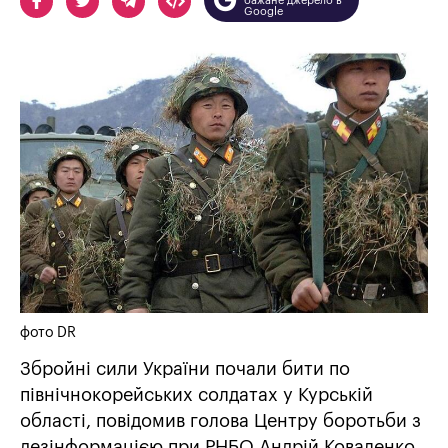
бажане джерело в
Google
фото DR
Збройні сили України почали бити по
північнокорейських солдатах у Курській
області, повідомив голова Центру боротьби з
дезінформацією при РНБО Андрій Коваленко.