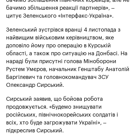
бачимо збільшення північних корейців, але не
бачимо збільшення реакції партнерів», –
цитує Зеленського «Інтерфакс-Україна».
Зеленський зустрівся вранці 4 листопада з
найвищим військовим керівництвом, яке
доповіло йому про операцію в Курській
області, а також про ситуацію на Донбасі. На
нараді були присутні голова Міноборони
Рустем Умєров, начальник Генштабу Анатолій
Баргілевич та головнокомандувач ЗСУ
Олександр Сирський.
Сирський заявив, що бойова робота
продовжується. «Будемо знищувати
російських, північнокорейських солдатів і
всіх, хто буде загрожувати Україні», –
підкреслив Сирський.