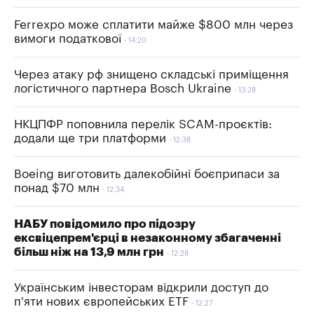
Ferrexpo може сплатити майже $800 млн через
вимоги податкової
14:20
Через атаку рф знищено складські приміщення
логістичного партнера Bosch Ukraine
13:28
НКЦПФР поповнила перелік SCAM-проєктів:
додали ще три платформи
12:38
Boeing виготовить далекобійні боєприпаси за
понад $70 млн
12:34
НАБУ повідомило про підозру
ексвіцепрем'єрці в незаконному збагаченні
більш ніж на 13,9 млн грн
12:28
Українським інвесторам відкрили доступ до
п'яти нових європейських ETF
12:27