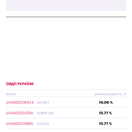
ОВДП УКРАЇНИ
випуск
реальна дохідність, %
UA4000236624
16.06 %
БАХМУТ
UA4000233704
15.77 %
НОВИЙ СВІТ
UA4000235865
15.77 %
АЛУШТА