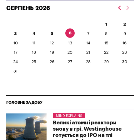
СЕРПЕНЬ
2026
1
2
6
3
4
5
7
8
9
10
11
12
13
14
15
16
17
18
19
20
21
22
23
24
25
26
27
28
29
30
31
ГОЛОВНЕ ЗА ДОБУ
MIND EXPLAINS
Великі атомні реактори
знову в грі. Westinghouse
готується до IPO на тлі