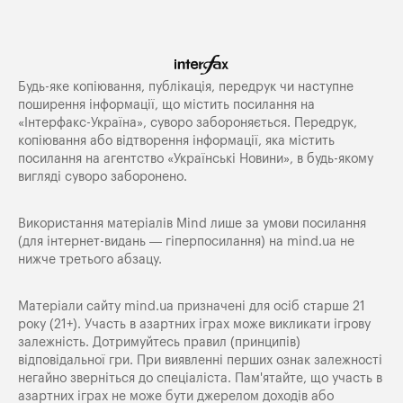
Будь-яке копiювання, публiкацiя, передрук чи наступне
поширення iнформацiї, що мiстить посилання на
«Iнтерфакс-Україна», суворо забороняється. Передрук,
копіювання або відтворення інформації, яка містить
посилання на агентство «Українські Новини», в будь-якому
вигляді суворо заборонено.
Використання матеріалів Mind лише за умови посилання
(для інтернет-видань — гіперпосилання) на
mind.ua
не
нижче третього абзацу.
Матеріали сайту mind.ua призначені для осіб старше 21
року (21+). Участь в азартних іграх може викликати ігрову
залежність. Дотримуйтесь правил (принципів)
відповідальної гри. При виявленні перших ознак залежності
негайно зверніться до спеціаліста. Пам'ятайте, що участь в
азартних іграх не може бути джерелом доходів або