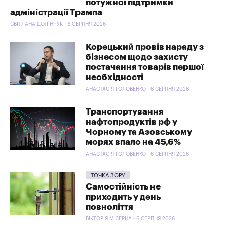
потужної підтримки
адміністрації Трампа
СВІТЛАНА ДОЛІНЧУК - 6 СЕРПНЯ 2026
Корецький провів нараду з
бізнесом щодо захисту
постачання товарів першої
необхідності
АНАСТАСІЯ ГОЛОВЕНКО - 6 СЕРПНЯ 2026
Транспортування
нафтопродуктів рф у
Чорному та Азовському
морях впало на 45,6%
АНАСТАСІЯ ГОЛОВЕНКО - 6 СЕРПНЯ 2026
ТОЧКА ЗОРУ
Самостійність не
приходить у день
повноліття
ВІКТОРІЯ МІЗЕРНА - 6 СЕРПНЯ 2026