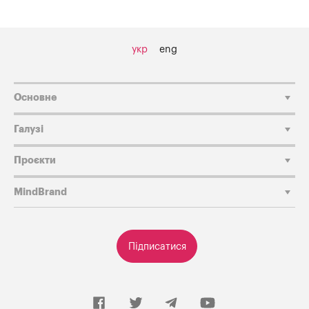
укр
eng
Основне
Галузі
Проєкти
MindBrand
Підписатися