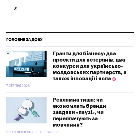
31
ГОЛОВНЕ ЗА ДОБУ
Гранти для бізнесу: два
проєкти для ветеранів, два
конкурси для українсько-
молдовських партнерств, а
також інновації і ясла
7 СЕРПНЯ 2026
Рекламна тиша: чи
економлять бренди
завдяки «паузі», чи
переплачують за
мовчання?
ЄВГЕН ЛЕВЧЕНКО - 7 СЕРПНЯ 2026