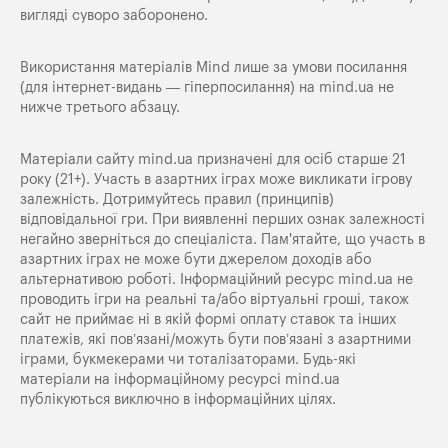
вигляді суворо заборонено.
Використання матеріалів Mind лише за умови посилання
(для інтернет-видань — гіперпосилання) на
mind.ua
не
нижче третього абзацу.
Матеріали сайту mind.ua призначені для осіб старше 21
року (21+). Участь в азартних іграх може викликати ігрову
залежність. Дотримуйтесь правил (принципів)
відповідальної гри. При виявленні перших ознак залежності
негайно зверніться до спеціаліста. Пам'ятайте, що участь в
азартних іграх не може бути джерелом доходів або
альтернативою роботі. Інформаційний ресурс mind.ua не
проводить ігри на реальні та/або віртуальні гроші, також
сайт не приймає ні в якій формі оплату ставок та інших
платежів, які пов’язані/можуть бути пов’язані з азартними
іграми, букмекерами чи тоталізаторами. Будь-які
матеріали на інформаційному ресурсі mind.ua
публікуються виключно в інформаційних цілях.