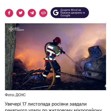
Додати Mind як
бажане джерело в
Google
Фото: ДСНС
Увечері 17 листопада росіяни завдали
ракетного удару по житловому мікрорайону