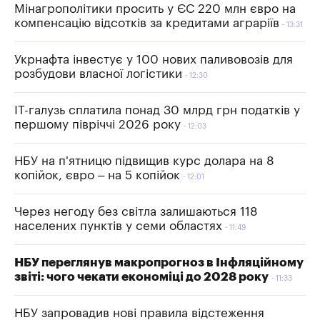
Мінагрополітики просить у ЄС 220 млн євро на
компенсацію відсотків за кредитами аграріїв
13:31
Укрнафта інвестує у 100 нових паливовозів для
розбудови власної логістики
12:30
IT-галузь сплатила понад 30 млрд грн податків у
першому півріччі 2026 року
12:03
НБУ на п'ятницю підвищив курс долара на 8
копійок, євро – на 5 копійок
12:01
Через негоду без світла залишаються 118
населених пунктів у семи областях
11:49
НБУ переглянув макропрогноз в Інфляційному
звіті: чого чекати економіці до 2028 року
11:33
НБУ запровадив нові правила відстеження