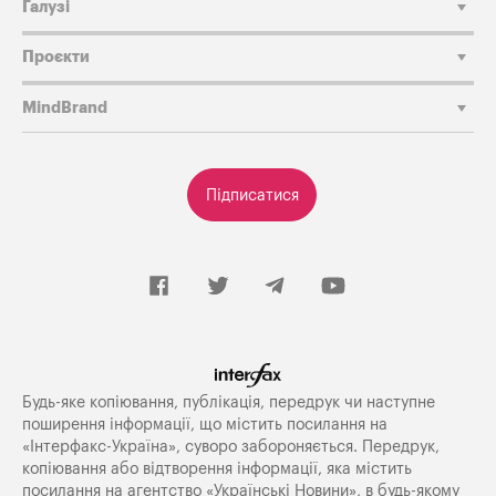
Галузі
Проєкти
MindBrand
Підписатися
Будь-яке копiювання, публiкацiя, передрук чи наступне
поширення iнформацiї, що мiстить посилання на
«Iнтерфакс-Україна», суворо забороняється. Передрук,
копіювання або відтворення інформації, яка містить
посилання на агентство «Українські Новини», в будь-якому