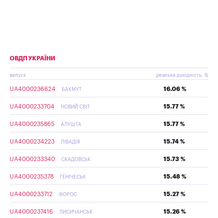
ОВДП УКРАЇНИ
випуск
реальна дохідність, %
UA4000236624
16.06 %
БАХМУТ
UA4000233704
15.77 %
НОВИЙ СВІТ
UA4000235865
15.77 %
АЛУШТА
UA4000234223
15.74 %
ЛІВАДІЯ
UA4000233340
15.73 %
СКАДОВСЬК
UA4000235378
15.48 %
ГЕНІЧЕСЬК
UA4000233712
15.27 %
ФОРОС
UA4000237416
15.26 %
ЛИСИЧАНСЬК