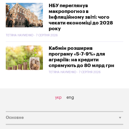
НБУ переглянув
макропрогноз в
Інфляційному звіті: чого
чекати економіці до 2028
року
ТЕТЯНА НАУМЕНКО - 7 СЕРПНЯ 2026
Кабмін розширив
програму «5-7-9%» для
аграріїв: на кредити
спрямують до 80 млрд грн
ТЕТЯНА НАУМЕНКО - 7 СЕРПНЯ 2026
укр
eng
Основне