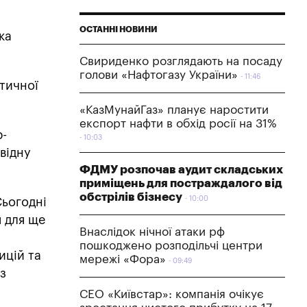
ОСТАННІ НОВИНИ
ка
Свириденко розглядають на посаду
голови «Нафтогазу України»
11:46
итичної
«КазМунайГаз» планує наростити
експорт нафти в обхід росії на 31%
р-
10:03
відну
ФДМУ розпочав аудит складських
приміщень для постраждалого від
обстрілів бізнесу
10:00
Сьогодні
 для ще
Внаслідок нічної атаки рф
пошкоджено розподільчі центри
ицій та
мережі «Фора»
09:49
 з
СЕО «Київстар»: компанія очікує