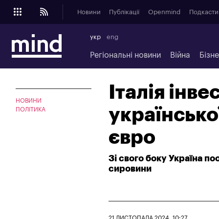
Новини
Публікації
Openmind
Подкасти
укр
eng
Регіональні новини
Війна
Бізн
Італія інве
НОВИНИ
українсько
ПОЛІТИКА
євро
Зі свого боку Україна п
сировини
21 ЛИСТОПАДА 2024, 10:27