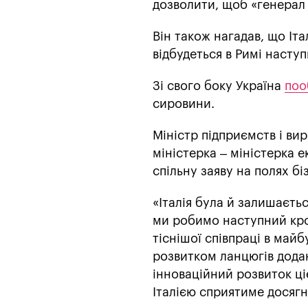
дозволити, щоб «генерал 
Він також нагадав, що Іта
відбудеться в Римі наступ
Зі свого боку Україна
поо
сировини.
Міністр підприємств і ви
міністерка – міністерка 
спільну заяву на полях б
«Італія була й залишаєть
ми робимо наступний кро
тіснішої співпраці в май
розвитком ланцюгів додан
інноваційний розвиток ціє
Італією сприятиме досяг