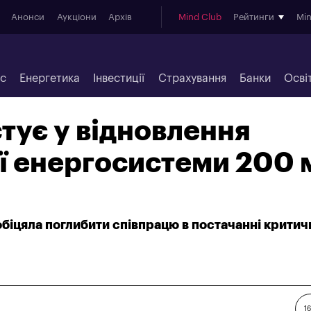
Анонси
Аукціони
Архів
Mind Club
Рейтинги
Mi
ес
Енергетика
Інвестиції
Страхування
Банки
Осві
стує у відновлення
ї енергосистеми 200 
ообіцяла поглибити співпрацю в постачанні критич
16