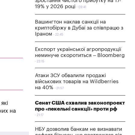
зростання чистого прибутку на 17-
19% у 2026 році
09:41
Вашингтон наклав санкції на
криптобіржу в Дубаї за співпрацю з
Іраном
22:45
Експорт української агропродукції
неминуче скоротиться – Bloomberg
22:15
Атаки ЗСУ обвалили продажі
військових товарів на Wildberries
на 40%
21:57
 які
Сенат США схвалив законопроект
про «пекельні санкції» проти рф
них на
21:17
НБУ дозволив банкам не визнавати