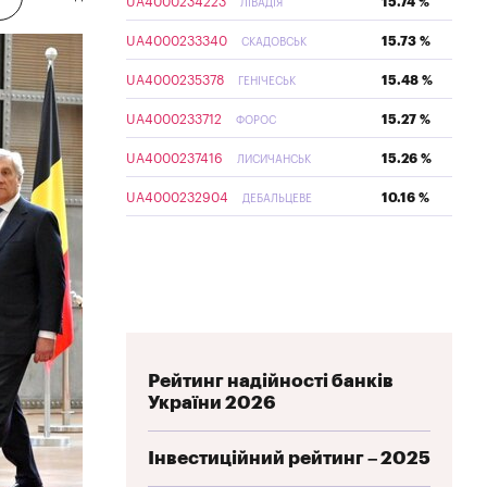
UA4000234223
15.74 %
ЛІВАДІЯ
UA4000233340
15.73 %
СКАДОВСЬК
UA4000235378
15.48 %
ГЕНІЧЕСЬК
UA4000233712
15.27 %
ФОРОС
UA4000237416
15.26 %
ЛИСИЧАНСЬК
UA4000232904
10.16 %
ДЕБАЛЬЦЕВЕ
Рейтинг надійності банків
України 2026
Інвестиційний рейтинг – 2025