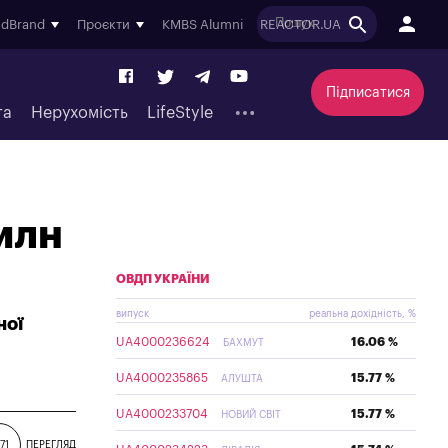
ndBrand
Проєкти
KMBS Alumni
REACTOR.UA
Підписатися
та
Нерухомість
LifeStyle
млн
ОВДП УКРАЇНИ
випуск
реальна дохідність, %
ної
UA4000236624
16.06 %
БАХМУТ
UA4000235865
15.77 %
АЛУШТА
UA4000233704
15.77 %
НОВИЙ СВІТ
71
ПЕРЕГЛЯД