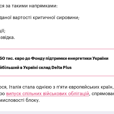
ся за такими напрямками:
даної вартості критичної сировини;
ії;
звідка.
550 тис. євро до Фонду підтримки енергетики України
більший в Україні склад Delta Plus
я, Італія стала однією з п’яти європейських країн,
про
випуск спільних військових облігацій
, спрямова
мисловості блоку.