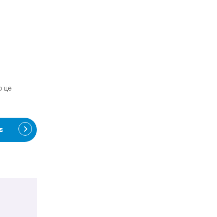
о це
є