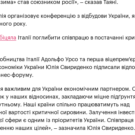
зима» став союзником росії», – сказав Таяні.
лія організовує конференцію з відбудови України, я
ного року.
біцяла
Італії поглибити співпрацю в постачанні кр
робництва Італії Адольфо Урсо та перша віцепрем'є
економіки України Юлія Свириденко підписали відпо
ізнес-форуму.
ся важливим для України економічним партнером. 
к у наших відносинах, закладаючи міцне підґрунтя
бутньому. Наші країни спільно працюватимуть над
ої вартості критичної сировини. Залучення інвест
ї сфери є одним із пріоритетів України. Співпраця
ненню наших цілей», – зазначила Юлія Свириденко.