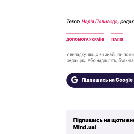
Текст:
Надія Паливода
, реда
ДОПОМОГА УКРАЇНІ
ІТАЛІЯ
У випадку, якщо ви знайшли помилк
редакцію. Або надішліть, будь-л
Підпишись на Googl
Підпишись на щотижне
Mind.ua!