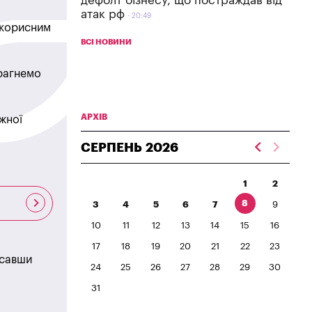
дефолт бізнесу, що постраждав від
атак рф
20:49
в корисним
ВСІ НОВИНИ
прагнемо
АРХІВ
жної
СЕРПЕНЬ
2026
1
2
8
3
4
5
6
7
9
10
11
12
13
14
15
16
17
18
19
20
21
22
23
исавши
24
25
26
27
28
29
30
31