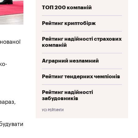
ТОП 200 компаній
Рейтинг криптобірж
Рейтинг надійності страхових
йнованої
компаній
Аграрний незламний
ко-
Рейтинг тендерних чемпіонів
Рейтинг надійності
забудовників
зараз,
УСІ РЕЙТИНГИ
дбудувати