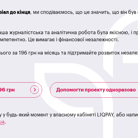
іал до кінця
, ми сподіваємось, що це значить, що він бу
ша журналістська та аналітична робота була якісною, і 
мпетентно. Це вимагає і фінансової незалежності.
ього за 196 грн на місяць та підтримайте розвиток незале
96 грн
Допомогти проекту одноразово
у у будь-який момент у власному кабінеті LIQPAY, або нап
ua
.