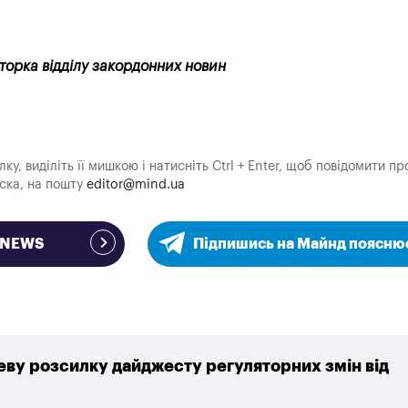
кторка відділу закордонних новин
у, виділіть її мишкою і натисніть Ctrl + Enter, щоб повідомити пр
аска, на пошту
editor@mind.ua
e NEWS
Підпишись на Майнд поясню
ву розсилку дайджесту регуляторних змін від