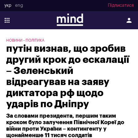
укр
eng
Підписатися
НОВИНИ
ПОЛІТИКА
путін визнав, що зробив
другий крок до ескалації
– Зеленський
відреагував на заяву
диктатора рф щодо
ударів по Дніпру
За словами президента, першим таким
кроком було залучення Північної Кореї до
війни проти України – контингенту у
щонайменше 11 тисяч солдатів