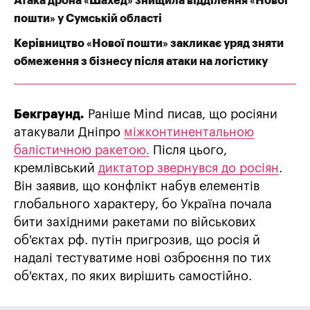
Атака дрона «Шахед» знищила відділення «Нової
пошти» у Сумській області
Керівництво «Нової пошти» закликає уряд зняти
обмеження з бізнесу після атаки на логістику
Бекграунд.
Раніше Mind писав, що росіяни
атакували Дніпро
міжконтинентальною
балістичною ракетою.
Після цього,
кремлівський
диктатор звернувся до росіян
.
Він заявив, що конфлікт набув елементів
глобального характеру, бо Україна почала
бити західними ракетами по військових
об'єктах рф. путін пригрозив, що росія й
надалі тестуватиме нові озброєння по тих
об'єктах, по яких вирішить самостійно.