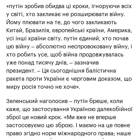
«путін зробив обидва ці кроки, ігноруючи всіх
у світі, хто закликає не розширювати війну.
Йому плювати на те, до чого закликають
Китай, Бразилія, європейські країни, Америка,
усі інші країни світу. путін єдиний, хто почав
цю війну – абсолютно неспровоковану війну, і
хто робить усе, щоб війна продовжувалась
уже понад тисячу днів, – зазначив
президент. – Ця сьогоднішня балістична
ракета проти України є черговим доказом, що
миру росія точно не хоче».
Зеленський наголосив – путін бреше, коли
каже, що застосування Україною далекобійної
зброї це новий крок. «Ми вже не вперше
застосовуємо цю зброю. І маємо на це повне
право згідно норм міжнародного права; наше