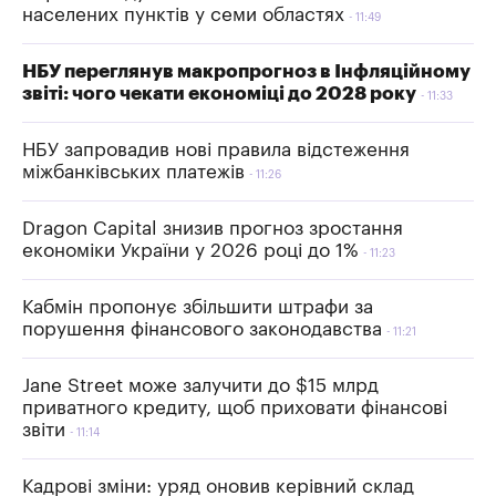
населених пунктів у семи областях
11:49
НБУ переглянув макропрогноз в Інфляційному
звіті: чого чекати економіці до 2028 року
11:33
НБУ запровадив нові правила відстеження
міжбанківських платежів
11:26
Dragon Capital знизив прогноз зростання
економіки України у 2026 році до 1%
11:23
Кабмін пропонує збільшити штрафи за
порушення фінансового законодавства
11:21
Jane Street може залучити до $15 млрд
приватного кредиту, щоб приховати фінансові
звіти
11:14
Кадрові зміни: уряд оновив керівний склад