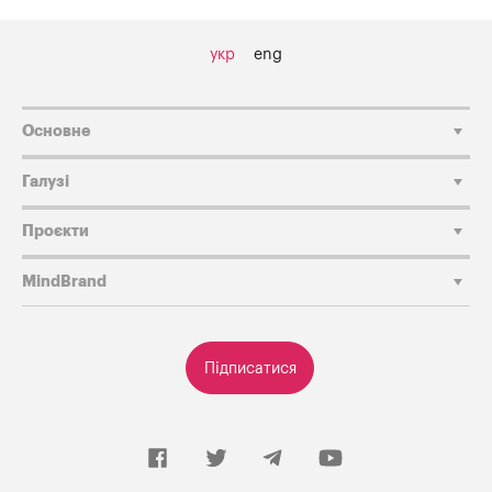
укр
eng
Основне
Галузі
Проєкти
MindBrand
Підписатися