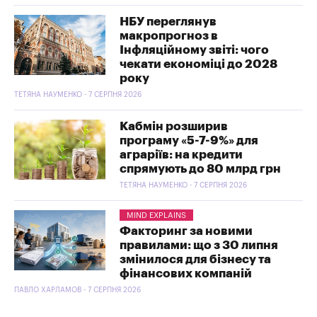
НБУ переглянув
макропрогноз в
Інфляційному звіті: чого
чекати економіці до 2028
року
ТЕТЯНА НАУМЕНКО - 7 СЕРПНЯ 2026
Кабмін розширив
програму «5-7-9%» для
аграріїв: на кредити
спрямують до 80 млрд грн
ТЕТЯНА НАУМЕНКО - 7 СЕРПНЯ 2026
MIND EXPLAINS
Факторинг за новими
правилами: що з 30 липня
змінилося для бізнесу та
фінансових компаній
ПАВЛО ХАРЛАМОВ - 7 СЕРПНЯ 2026