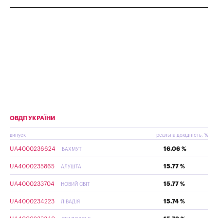
ОВДП УКРАЇНИ
випуск
реальна дохідність, %
UA4000236624
16.06 %
БАХМУТ
UA4000235865
15.77 %
АЛУШТА
UA4000233704
15.77 %
НОВИЙ СВІТ
UA4000234223
15.74 %
ЛІВАДІЯ