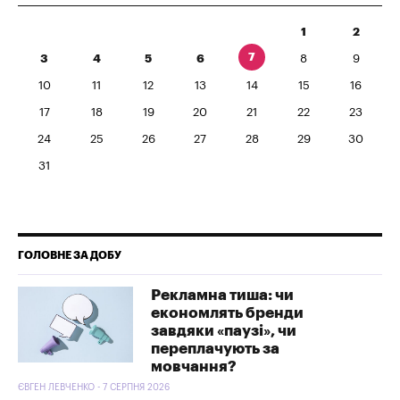
1
2
7
3
4
5
6
8
9
10
11
12
13
14
15
16
17
18
19
20
21
22
23
24
25
26
27
28
29
30
31
ГОЛОВНЕ ЗА ДОБУ
Рекламна тиша: чи
економлять бренди
завдяки «паузі», чи
переплачують за
мовчання?
ЄВГЕН ЛЕВЧЕНКО - 7 СЕРПНЯ 2026