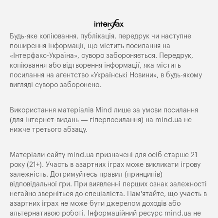
Будь-яке копiювання, публiкацiя, передрук чи наступне
поширення iнформацiї, що мiстить посилання на
«Iнтерфакс-Україна», суворо забороняється. Передрук,
копіювання або відтворення інформації, яка містить
посилання на агентство «Українські Новини», в будь-якому
вигляді суворо заборонено.
Використання матеріалів Mind лише за умови посилання
(для інтернет-видань — гіперпосилання) на
mind.ua
не
нижче третього абзацу.
Матеріали сайту mind.ua призначені для осіб старше 21
року (21+). Участь в азартних іграх може викликати ігрову
залежність. Дотримуйтесь правил (принципів)
відповідальної гри. При виявленні перших ознак залежності
негайно зверніться до спеціаліста. Пам'ятайте, що участь в
азартних іграх не може бути джерелом доходів або
альтернативою роботі. Інформаційний ресурс mind.ua не