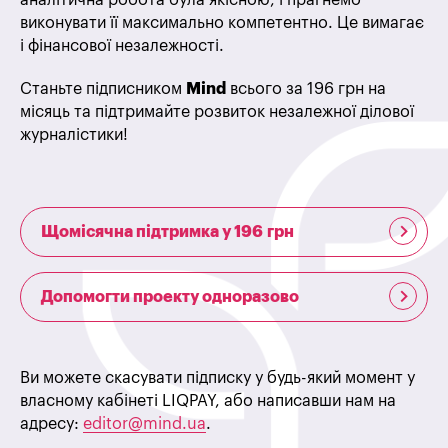
аналітична робота була якісною, і прагнемо
виконувати її максимально компетентно. Це вимагає
і фінансової незалежності.
Станьте підписником
Mind
всього за 196 грн на
місяць та підтримайте розвиток незалежної ділової
журналістики!
Щомісячна підтримка у 196 грн
Допомогти проекту одноразово
Ви можете скасувати підписку у будь-який момент у
власному кабінеті LIQPAY, або написавши нам на
адресу:
editor@mind.ua
.