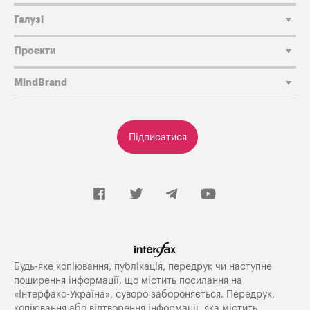
Галузі
Проєкти
MindBrand
Підписатися
Будь-яке копiювання, публiкацiя, передрук чи наступне
поширення iнформацiї, що мiстить посилання на
«Iнтерфакс-Україна», суворо забороняється. Передрук,
копіювання або відтворення інформації, яка містить