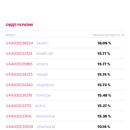
ОВДП УКРАЇНИ
випуск
реальна дохідність, %
UA4000236624
16.06 %
БАХМУТ
UA4000233704
15.77 %
НОВИЙ СВІТ
UA4000235865
15.77 %
АЛУШТА
UA4000234223
15.74 %
ЛІВАДІЯ
UA4000233340
15.73 %
СКАДОВСЬК
UA4000235378
15.48 %
ГЕНІЧЕСЬК
UA4000233712
15.27 %
ФОРОС
UA4000237416
15.26 %
ЛИСИЧАНСЬК
UA4000232904
10.16 %
ДЕБАЛЬЦЕВЕ