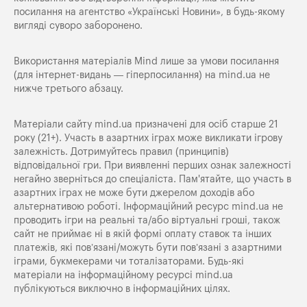
посилання на агентство «Українські Новини», в будь-якому
вигляді суворо заборонено.
Використання матеріалів Mind лише за умови посилання
(для інтернет-видань — гіперпосилання) на
mind.ua
не
нижче третього абзацу.
Матеріали сайту mind.ua призначені для осіб старше 21
року (21+). Участь в азартних іграх може викликати ігрову
залежність. Дотримуйтесь правил (принципів)
відповідальної гри. При виявленні перших ознак залежності
негайно зверніться до спеціаліста. Пам'ятайте, що участь в
азартних іграх не може бути джерелом доходів або
альтернативою роботі. Інформаційний ресурс mind.ua не
проводить ігри на реальні та/або віртуальні гроші, також
сайт не приймає ні в якій формі оплату ставок та інших
платежів, які пов’язані/можуть бути пов’язані з азартними
іграми, букмекерами чи тоталізаторами. Будь-які
матеріали на інформаційному ресурсі mind.ua
публікуються виключно в інформаційних цілях.