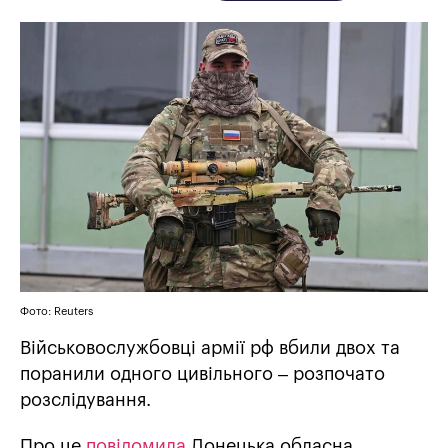
Фото: Reuters
Військовослужбовці армії рф вбили двох та
поранили одного цивільного – розпочато
розслідування.
Про це
повідомила
Донецька обласна