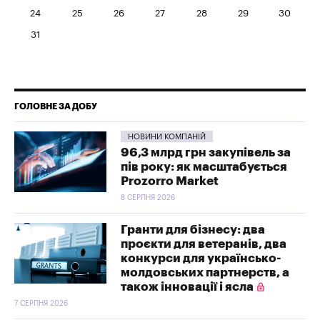
24
25
26
27
28
29
30
31
ГОЛОВНЕ ЗА ДОБУ
НОВИНИ КОМПАНІЙ
96,3 млрд грн закупівель за
пів року: як масштабується
Prozorro Market
8 СЕРПНЯ 2026
Гранти для бізнесу: два
проєкти для ветеранів, два
конкурси для українсько-
молдовських партнерств, а
також інновації і ясла
7 СЕРПНЯ 2026