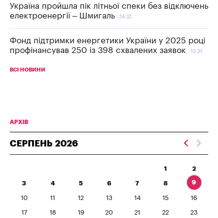
Україна пройшла пік літньої спеки без відключень
електроенергії – Шмигаль
14:32
Фонд підтримки енергетики України у 2025 році
профінансував 250 із 398 схвалених заявок
13:31
ВСІ НОВИНИ
АРХІВ
СЕРПЕНЬ
2026
1
2
9
3
4
5
6
7
8
10
11
12
13
14
15
16
17
18
19
20
21
22
23