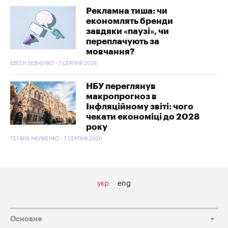
Рекламна тиша: чи
економлять бренди
завдяки «паузі», чи
переплачують за
мовчання?
ЄВГЕН ЛЕВЧЕНКО - 7 СЕРПНЯ 2026
НБУ переглянув
макропрогноз в
Інфляційному звіті: чого
чекати економіці до 2028
року
ТЕТЯНА НАУМЕНКО - 7 СЕРПНЯ 2026
укр
eng
Основне