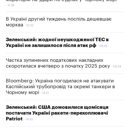
11:36
В Україні другий тиждень поспіль дешевшає
морква
10:32
Зеленський: жодної неушкодженої ТЕС в
Україні не залишилося після атак рф
09:42
Частка зупинених податкових накладних
скоротилася вчетверо з початку 2025 року
09:34
Bloomberg: Україна погодилася не атакувати
Каспійський трубопровід та окремі танкери в
Чорному морі
14:51
Зеленський: США домовилися щомісяця
постачати Україні ракети-перехоплювачі
Patriot
14:43