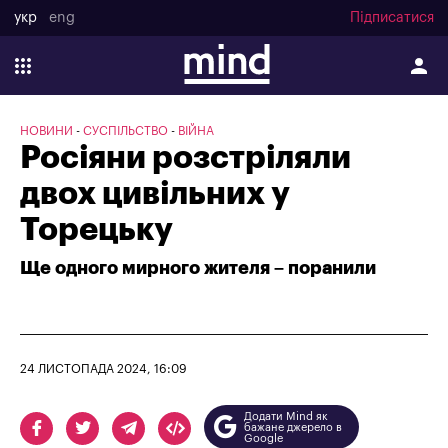
укр
eng
Підписатися
НОВИНИ
СУСПІЛЬСТВО
ВІЙНА
Росіяни розстріляли
двох цивільних у
Торецьку
Ще одного мирного жителя – поранили
24 ЛИСТОПАДА 2024, 16:09
Додати Mind як
бажане джерело в
Google