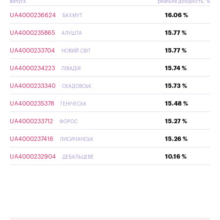
випуск
реальна дохідність, %
UA4000236624
16.06 %
БАХМУТ
UA4000235865
15.77 %
АЛУШТА
UA4000233704
15.77 %
НОВИЙ СВІТ
UA4000234223
15.74 %
ЛІВАДІЯ
UA4000233340
15.73 %
СКАДОВСЬК
UA4000235378
15.48 %
ГЕНІЧЕСЬК
UA4000233712
15.27 %
ФОРОС
UA4000237416
15.26 %
ЛИСИЧАНСЬК
UA4000232904
10.16 %
ДЕБАЛЬЦЕВЕ