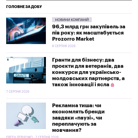
ГОЛОВНЕ ЗА ДОБУ
НОВИНИ КОМПАНІЙ
96,3 млрд грн закупівель за
пів року: як масштабується
Prozorro Market
8 СЕРПНЯ 2026
Гранти для бізнесу: два
проєкти для ветеранів, два
конкурси для українсько-
молдовських партнерств, а
також інновації і ясла
7 СЕРПНЯ 2026
Рекламна тиша: чи
економлять бренди
завдяки «паузі», чи
переплачують за
мовчання?
ЄВГЕН ЛЕВЧЕНКО - 7 СЕРПНЯ 2026