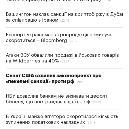
09:41
Вашингтон наклав санкції на криптобіржу в Дубаї
за співпрацю з Іраном
22:45
Експорт української агропродукції неминуче
скоротиться – Bloomberg
22:15
Атаки ЗСУ обвалили продажі військових товарів
на Wildberries на 40%
21:57
Сенат США схвалив законопроект про
«пекельні санкції» проти рф
21:17
НБУ дозволив банкам не визнавати дефолт
бізнесу, що постраждав від атак рф
20:49
В Україні майже вп'ятеро скоротилася кількість
зупинених податкових накладних
20:13