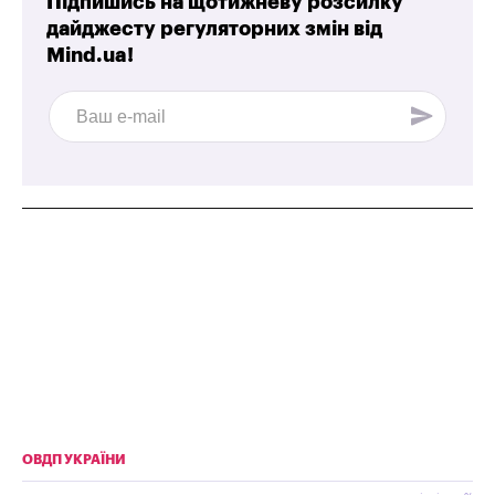
Підпишись на щотижневу розсилку
дайджесту регуляторних змін від
Mind.ua!
ОВДП УКРАЇНИ