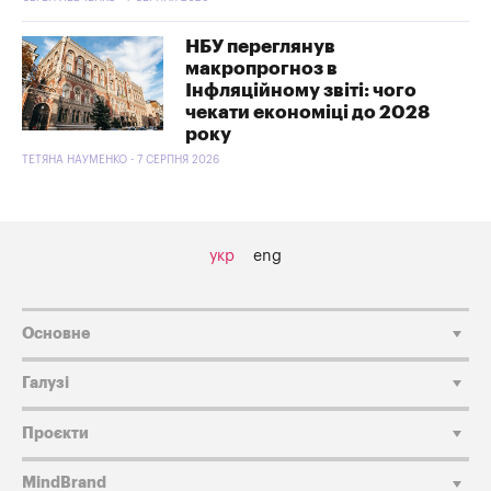
НБУ переглянув
макропрогноз в
Інфляційному звіті: чого
чекати економіці до 2028
року
ТЕТЯНА НАУМЕНКО - 7 СЕРПНЯ 2026
укр
eng
Основне
Галузі
Проєкти
MindBrand