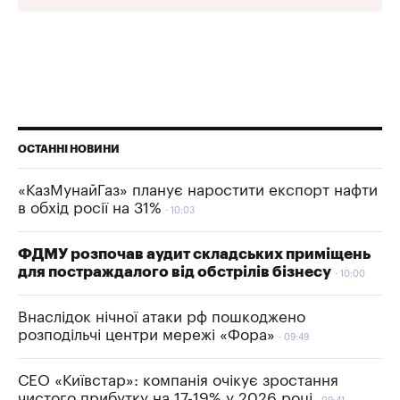
ОСТАННІ НОВИНИ
«КазМунайГаз» планує наростити експорт нафти
в обхід росії на 31%
10:03
ФДМУ розпочав аудит складських приміщень
для постраждалого від обстрілів бізнесу
10:00
Внаслідок нічної атаки рф пошкоджено
розподільчі центри мережі «Фора»
09:49
СЕО «Київстар»: компанія очікує зростання
чистого прибутку на 17-19% у 2026 році