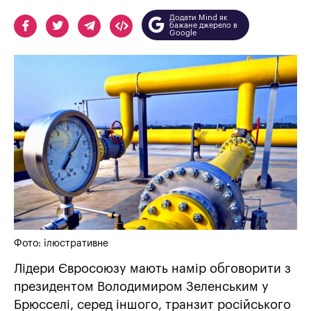
Додати Mind як
бажане джерело в
Google
Фото: ілюстративне
Лідери Євросоюзу мають намір обговорити з
президентом Володимиром Зеленським у
Брюсселі, серед іншого, транзит російського