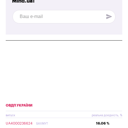
Mind.ua!
ОВДП УКРАЇНИ
випуск
реальна дохідність, %
UA4000236624
16.06 %
БАХМУТ