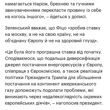
намагається піаром, брехнею та гучними
звинуваченнями перекласти провину із себе
на когось іншого», – йдеться у дописі.
Зеленський вважає, що Фіцо «зробив ставку
на москву, а не на свою країну, не на
об’єднану Європу й не на здоровий глузд».
«Це була його програшна ставка від початку.
Сподіваємося, що подальша диверсифікація
джерел постачання енергоресурсів у Європу,
співпраця з Єврокомісією, а також реалізація
політики Президента Трампа для збільшення
постачання на континент американського
газу допоможуть подолати проблеми, які
виникають через недалекоглядність окремих
європейських діячів», – наголосив президент.