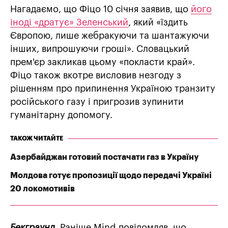
Нагадаємо, що Фіцо 10 січня заявив, що
його
іноді «дратує» Зеленський
, який «їздить
Європою, лише жебракуючи та шантажуючи
інших, випрошуючи гроші». Словацький
прем'єр закликав цьому «покласти край».
Фіцо також вкотре висловив незгоду з
рішенням про припинення Україною транзиту
російського газу і пригрозив зупинити
гуманітарну допомогу.
ТАКОЖ ЧИТАЙТЕ
Азербайджан готовий постачати газ в Україну
Молдова готує пропозиції щодо передачі Україні
20 локомотивів
Бекграунд.
Раніше Mind повідомляв, що