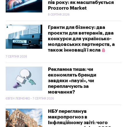
пів року: як масштабується
Prozorro Market
8 СЕРПНЯ 2026
Гранти для бізнесу: два
проєкти для ветеранів, два
конкурси для українсько-
молдовських партнерств, а
також інновації і ясла
7 СЕРПНЯ 2026
Рекламна тиша: чи
економлять бренди
завдяки «паузі», чи
переплачують за
мовчання?
ЄВГЕН ЛЕВЧЕНКО - 7 СЕРПНЯ 2026
НБУ переглянув
макропрогноз в
Інфляційному звіті: чого