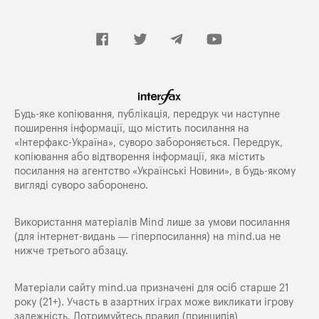
Будь-яке копiювання, публiкацiя, передрук чи наступне
поширення iнформацiї, що мiстить посилання на
«Iнтерфакс-Україна», суворо забороняється. Передрук,
копіювання або відтворення інформації, яка містить
посилання на агентство «Українські Новини», в будь-якому
вигляді суворо заборонено.
Використання матеріалів Mind лише за умови посилання
(для інтернет-видань — гіперпосилання) на
mind.ua
не
нижче третього абзацу.
Матеріали сайту mind.ua призначені для осіб старше 21
року (21+). Участь в азартних іграх може викликати ігрову
залежність. Дотримуйтесь правил (принципів)