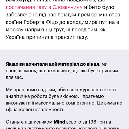
постачання газу в Словаччину
нібито було
забезпечене під час поїздки прем'єр-міністра
країни Роберта Фіцо до володимира путіна в
москву наприкінці грудня перед тим, як
Україна припинила транзит газу.
Якщо ви дочитали цей матеріал до кінця
, ми
сподіваємось, що це значить, що він був корисним
для вас.
Ми працюємо над тим, аби наша журналістська та
аналітична робота була якісною, і прагнемо
виконувати її максимально компетентно. Це вимагає
і фінансової незалежності.
Станьте підписником
Mind
всього за 196 грн на
місяць та підтримайте розвиток незалежної ділової