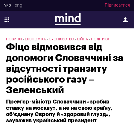
укр
eng
Підписатися
НОВИНИ
ЕКОНОМІКА
СУСПІЛЬСТВО
ВІЙНА
ПОЛІТИКА
Фіцо відмовився від
допомоги Словаччині за
відсутності транзиту
російського газу –
Зеленський
Прем'єр-міністр Словаччини «зробив
ставку на москву», а не на свою країну,
об’єднану Європу й «здоровий глузд»,
зауважив український президент