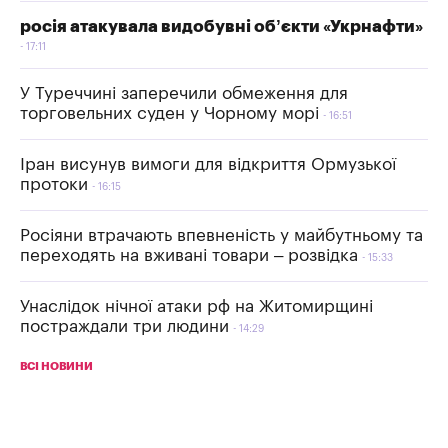
росія атакувала видобувні об’єкти «Укрнафти»
17:11
У Туреччині заперечили обмеження для
торговельних суден у Чорному морі
16:51
Іран висунув вимоги для відкриття Ормузької
протоки
16:15
Росіяни втрачають впевненість у майбутньому та
переходять на вживані товари – розвідка
15:33
Унаслідок нічної атаки рф на Житомирщині
постраждали три людини
14:29
ВСІ НОВИНИ