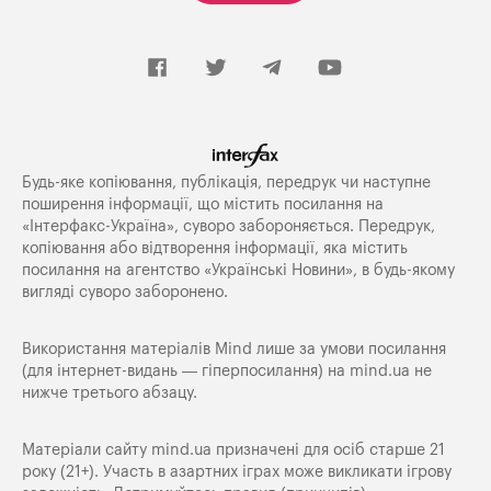
Будь-яке копiювання, публiкацiя, передрук чи наступне
поширення iнформацiї, що мiстить посилання на
«Iнтерфакс-Україна», суворо забороняється. Передрук,
копіювання або відтворення інформації, яка містить
посилання на агентство «Українські Новини», в будь-якому
вигляді суворо заборонено.
Використання матеріалів Mind лише за умови посилання
(для інтернет-видань — гіперпосилання) на
mind.ua
не
нижче третього абзацу.
Матеріали сайту mind.ua призначені для осіб старше 21
року (21+). Участь в азартних іграх може викликати ігрову