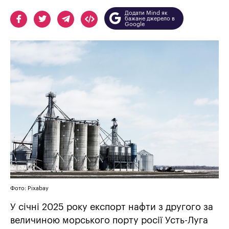
Додати Mind як
бажане джерело в
Google
Фото: Pixabay
У січні 2025 року експорт нафти з другого за
величиною морського порту росії Усть-Луга