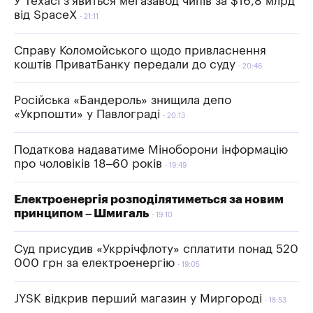
У Техасі з'явиться мегазавод чипів за $16,8 млрд
від SpaceX
21:11
Справу Коломойського щодо привласнення
коштів ПриватБанку передали до суду
20:46
Російська «Бандероль» знищила депо
«Укрпошти» у Павлограді
20:13
Податкова надаватиме Міноборони інформацію
про чоловіків 18–60 років
19:49
Електроенергія розподілятиметься за новим
принципом – Шмигаль
19:10
Суд присудив «Укррічфлоту» сплатити понад 520
000 грн за електроенергію
19:05
JYSK відкрив перший магазин у Миргороді
18:53