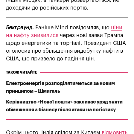
інших місцях, а танкери розвертаються, не
доходячи до російських портів.
Бекграунд.
Раніше Mind повідомляв, що
ціни
на нафту знизилися
через нові заяви Трампа
щодо енергетики та торгівлі. Президент США
оголосив про збільшення видобутку нафти в
США, що призвело до падіння цін.
ТАКОЖ ЧИТАЙТЕ
Електроенергія розподілятиметься за новим
принципом – Шмигаль
Керівництво «Нової пошти» закликає уряд зняти
обмеження з бізнесу після атаки на логістику
Окрім цього, Індія слідом за Китаєм
відмовить