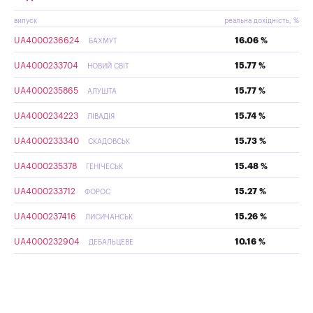
випуск
реальна дохідність, %
UA4000236624
16.06 %
БАХМУТ
UA4000233704
15.77 %
НОВИЙ СВІТ
UA4000235865
15.77 %
АЛУШТА
UA4000234223
15.74 %
ЛІВАДІЯ
UA4000233340
15.73 %
СКАДОВСЬК
UA4000235378
15.48 %
ГЕНІЧЕСЬК
UA4000233712
15.27 %
ФОРОС
UA4000237416
15.26 %
ЛИСИЧАНСЬК
UA4000232904
10.16 %
ДЕБАЛЬЦЕВЕ