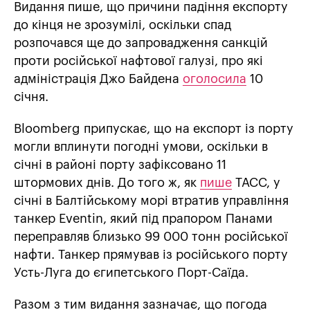
Видання пише, що причини падіння експорту
до кінця не зрозумілі, оскільки спад
розпочався ще до запровадження санкцій
проти російської нафтової галузі, про які
адміністрація Джо Байдена
оголосила
10
січня.
Bloomberg припускає, що на експорт із порту
могли вплинути погодні умови, оскільки в
січні в районі порту зафіксовано 11
штормових днів. До того ж, як
пише
ТАСС, у
січні в Балтійському морі втратив управління
танкер Eventin, який під прапором Панами
переправляв близько 99 000 тонн російської
нафти. Танкер прямував із російського порту
Усть-Луга до єгипетського Порт-Саїда.
Разом з тим видання зазначає, що погода