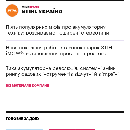
MIND
BRAND
STIHL УКРАЇНА
П'ять популярних міфів про акумуляторну
техніку: розбираємо поширені стереотипи
Нове покоління роботів-газонокосарок STIHL
iMOW®: встановлення простіше простого
Тиха акумуляторна революція: системні зміни
ринку садових інструментів відчутні й в Україні
ВСІ МАТЕРІАЛИ КОМПАНІЇ
ГОЛОВНЕ ЗА ДОБУ