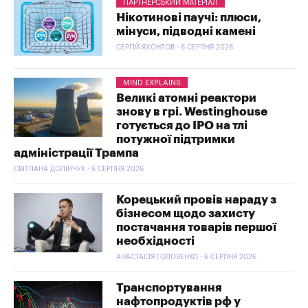
ПАРТНЕРСЬКИЙ МАТЕРІАЛ
Нікотинові паучі: плюси,
мінуси, підводні камені
СЕРГІЙ ЯХОНТОВ - 6 СЕРПНЯ 2026
MIND EXPLAINS
Великі атомні реактори
знову в грі. Westinghouse
готується до IPO на тлі
потужної підтримки
адміністрації Трампа
СВІТЛАНА ДОЛІНЧУК - 6 СЕРПНЯ 2026
Корецький провів нараду з
бізнесом щодо захисту
постачання товарів першої
необхідності
АНАСТАСІЯ ГОЛОВЕНКО - 6 СЕРПНЯ 2026
Транспортування
нафтопродуктів рф у