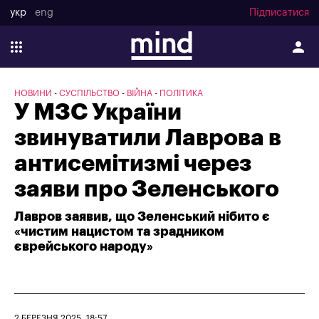
укр
eng
Підписатися
НОВИНИ
СУСПІЛЬСТВО
ВІЙНА
ПОЛІТИКА
У МЗС України
звинуватили Лаврова в
антисемітизмі через
заяви про Зеленського
Лавров заявив, що Зеленський нібито є
«чистим нацистом та зрадником
єврейського народу»
2 БЕРЕЗНЯ 2025, 18:57