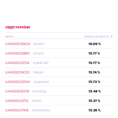
ОВДП УКРАЇНИ
випуск
реальна дохідність, %
UA4000236624
16.06 %
БАХМУТ
UA4000235865
15.77 %
АЛУШТА
UA4000233704
15.77 %
НОВИЙ СВІТ
UA4000234223
15.74 %
ЛІВАДІЯ
UA4000233340
15.73 %
СКАДОВСЬК
UA4000235378
15.48 %
ГЕНІЧЕСЬК
UA4000233712
15.27 %
ФОРОС
UA4000237416
15.26 %
ЛИСИЧАНСЬК