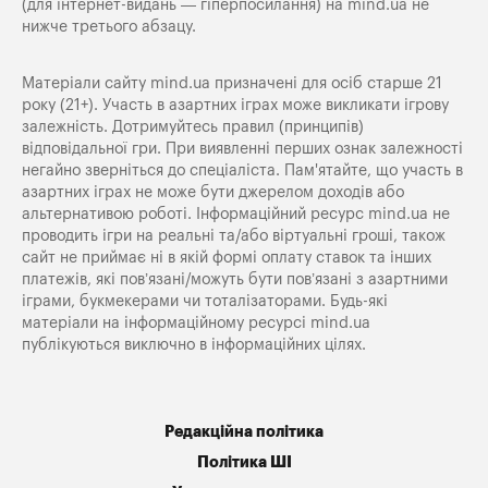
(для інтернет-видань — гіперпосилання) на
mind.ua
не
нижче третього абзацу.
Матеріали сайту mind.ua призначені для осіб старше 21
року (21+). Участь в азартних іграх може викликати ігрову
залежність. Дотримуйтесь правил (принципів)
відповідальної гри. При виявленні перших ознак залежності
негайно зверніться до спеціаліста. Пам'ятайте, що участь в
азартних іграх не може бути джерелом доходів або
альтернативою роботі. Інформаційний ресурс mind.ua не
проводить ігри на реальні та/або віртуальні гроші, також
сайт не приймає ні в якій формі оплату ставок та інших
платежів, які пов’язані/можуть бути пов’язані з азартними
іграми, букмекерами чи тоталізаторами. Будь-які
матеріали на інформаційному ресурсі mind.ua
публікуються виключно в інформаційних цілях.
Редакційна політика
Політика ШІ