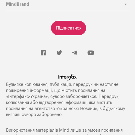
MindBrand
Підписатися
Будь-яке копiювання, публiкацiя, передрук чи наступне
поширення iнформацiї, що мiстить посилання на
«Iнтерфакс-Україна», суворо забороняється. Передрук,
копіювання або відтворення інформації, яка містить
посилання на агентство «Українські Новини», в будь-якому
вигляді суворо заборонено.
Використання матеріалів Mind лише за умови посилання