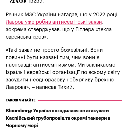
– сказав Тихий.
Речник МЗС України нагадав, що у 2022 році
Лавров уже робив антисемітські заяви
,
зокрема стверджував, що у Гітлера «текла
єврейська кров».
«Такі заяви не просто божевільні. Вони
повинні бути названі тим, чим вони є
насправді: антисемітизмом. Ми закликаємо
Ізраїль і єврейські організації по всьому світу
засудити неодноразову і обурливу брехню
Лаврова», – написав Тихий.
ТАКОЖ ЧИТАЙТЕ
Bloomberg: Україна погодилася не атакувати
Каспійський трубопровід та окремі танкери в
Чорному морі