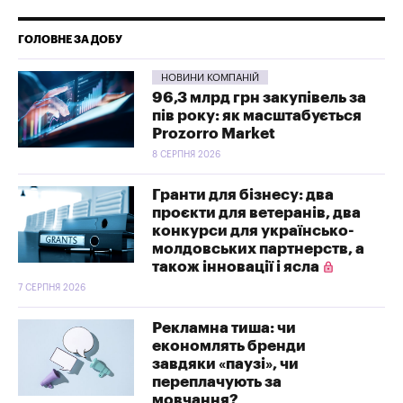
ГОЛОВНЕ ЗА ДОБУ
НОВИНИ КОМПАНІЙ
96,3 млрд грн закупівель за
пів року: як масштабується
Prozorro Market
8 СЕРПНЯ 2026
Гранти для бізнесу: два
проєкти для ветеранів, два
конкурси для українсько-
молдовських партнерств, а
також інновації і ясла
7 СЕРПНЯ 2026
Рекламна тиша: чи
економлять бренди
завдяки «паузі», чи
переплачують за
мовчання?