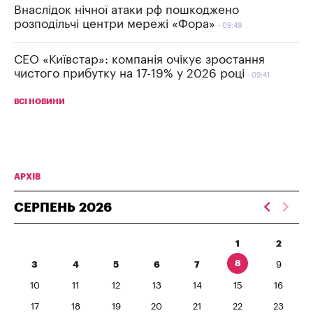
Внаслідок нічної атаки рф пошкоджено
розподільчі центри мережі «Фора»
09:49
СЕО «Київстар»: компанія очікує зростання
чистого прибутку на 17-19% у 2026 році
09:41
ВСІ НОВИНИ
АРХІВ
СЕРПЕНЬ
2026
1
2
8
3
4
5
6
7
9
10
11
12
13
14
15
16
17
18
19
20
21
22
23