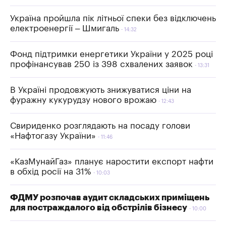
Україна пройшла пік літньої спеки без відключень
електроенергії – Шмигаль
14:32
Фонд підтримки енергетики України у 2025 році
профінансував 250 із 398 схвалених заявок
13:31
В Україні продовжують знижуватися ціни на
фуражну кукурудзу нового врожаю
12:43
Свириденко розглядають на посаду голови
«Нафтогазу України»
11:46
«КазМунайГаз» планує наростити експорт нафти
в обхід росії на 31%
10:03
ФДМУ розпочав аудит складських приміщень
для постраждалого від обстрілів бізнесу
10:00