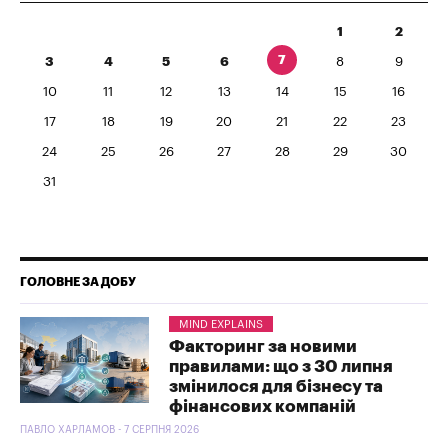
1
2
7
3
4
5
6
8
9
10
11
12
13
14
15
16
17
18
19
20
21
22
23
24
25
26
27
28
29
30
31
ГОЛОВНЕ ЗА ДОБУ
MIND EXPLAINS
Факторинг за новими
правилами: що з 30 липня
змінилося для бізнесу та
фінансових компаній
ПАВЛО ХАРЛАМОВ - 7 СЕРПНЯ 2026