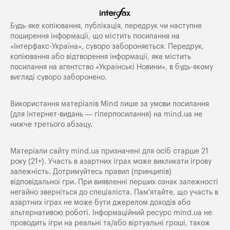
Будь-яке копiювання, публiкацiя, передрук чи наступне
поширення iнформацiї, що мiстить посилання на
«Iнтерфакс-Україна», суворо забороняється. Передрук,
копіювання або відтворення інформації, яка містить
посилання на агентство «Українські Новини», в будь-якому
вигляді суворо заборонено.
Використання матеріалів Mind лише за умови посилання
(для інтернет-видань — гіперпосилання) на
mind.ua
не
нижче третього абзацу.
Матеріали сайту mind.ua призначені для осіб старше 21
року (21+). Участь в азартних іграх може викликати ігрову
залежність. Дотримуйтесь правил (принципів)
відповідальної гри. При виявленні перших ознак залежності
негайно зверніться до спеціаліста. Пам'ятайте, що участь в
азартних іграх не може бути джерелом доходів або
альтернативою роботі. Інформаційний ресурс mind.ua не
проводить ігри на реальні та/або віртуальні гроші, також