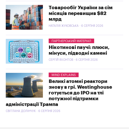
Товарообіг України за сім
місяців перевищив $82
млрд
НАТАЛІЯ ЖУКОВСЬКА - 6 СЕРПНЯ 2026
ПАРТНЕРСЬКИЙ МАТЕРІАЛ
Нікотинові паучі: плюси,
мінуси, підводні камені
СЕРГІЙ ЯХОНТОВ - 6 СЕРПНЯ 2026
MIND EXPLAINS
Великі атомні реактори
знову в грі. Westinghouse
готується до IPO на тлі
потужної підтримки
адміністрації Трампа
СВІТЛАНА ДОЛІНЧУК - 6 СЕРПНЯ 2026