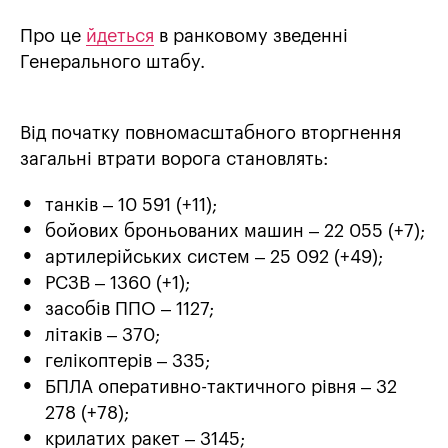
Про це
йдеться
в ранковому зведенні
Генерального штабу.
Від початку повномасштабного вторгнення
загальні втрати ворога становлять:
танків ‒ 10 591 (+11);
бойових броньованих машин ‒ 22 055 (+7);
артилерійських систем – 25 092 (+49);
РСЗВ – 1360 (+1);
засобів ППО ‒ 1127;
літаків – 370;
гелікоптерів – 335;
БПЛА оперативно-тактичного рівня – 32
278 (+78);
крилатих ракет ‒ 3145;