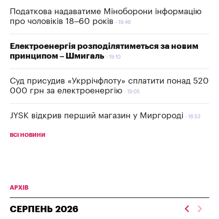
Податкова надаватиме Міноборони інформацію
про чоловіків 18–60 років
19:49
Електроенергія розподілятиметься за новим
принципом – Шмигаль
19:10
Суд присудив «Укррічфлоту» сплатити понад 520
000 грн за електроенергію
19:05
JYSK відкрив перший магазин у Миргороді
18:53
ВСІ НОВИНИ
АРХІВ
СЕРПЕНЬ
2026