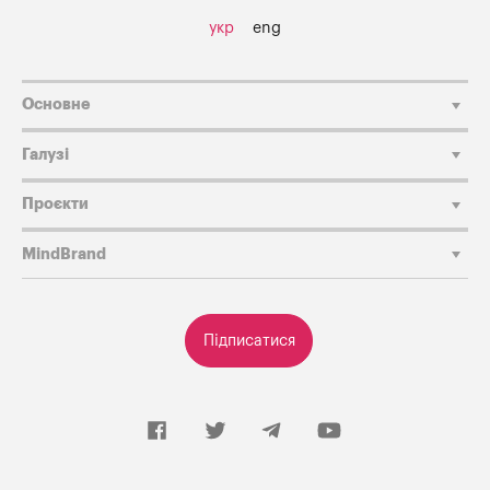
укр
eng
Основне
Галузі
Проєкти
MindBrand
Підписатися