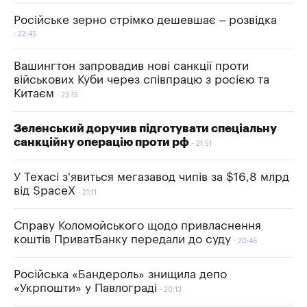
Російське зерно стрімко дешевшає – розвідка
22:45
Вашингтон запровадив нові санкції проти
військових Куби через співпрацю з росією та
Китаєм
22:15
Зеленський доручив підготувати спеціальну
санкційну операцію проти рф
21:51
У Техасі з'явиться мегазавод чипів за $16,8 млрд
від SpaceX
21:11
Справу Коломойського щодо привласнення
коштів ПриватБанку передали до суду
20:46
Російська «Бандероль» знищила депо
«Укрпошти» у Павлограді
20:13