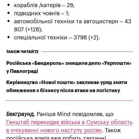
кораблів /катерів ‒ 28;
підводних човнів ‒ 1;
автомобільної техніки та автоцистерн – 43
807 (+128);
спеціальної техніки ‒ 3798 (+2).
ТАКОЖ ЧИТАЙТЕ
Російська «Бандероль» знищила депо «Укрпошти»
у Павлограді
Керівництво «Нової пошти» закликає уряд зняти
обмеження з бізнесу після атаки на логістику
Бекграунд.
Раніше Mind повідомляв, що
Генштаб перекидає війська в Сумську область
в очікуванні нового наступу росіян
. Також
російська армія вже робить тактичні