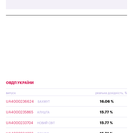
ОВДП УКРАЇНИ
випуск
реальна дохідність, %
UA4000236624
16.06 %
БАХМУТ
UA4000235865
15.77 %
АЛУШТА
UA4000233704
15.77 %
НОВИЙ СВІТ