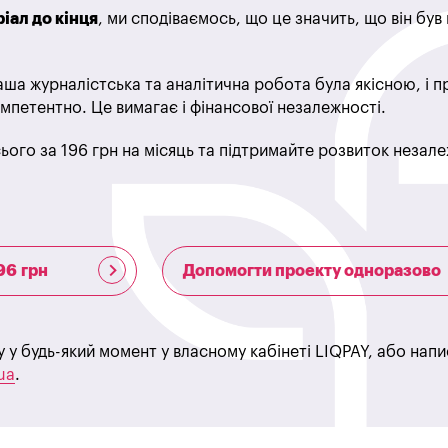
іал до кінця
, ми сподіваємось, що це значить, що він бу
ша журналістська та аналітична робота була якісною, і 
мпетентно. Це вимагає і фінансової незалежності.
ього за 196 грн на місяць та підтримайте розвиток незале
96 грн
Допомогти проекту одноразово
у у будь-який момент у власному кабінеті LIQPAY, або нап
ua
.