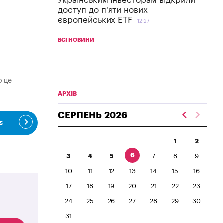
Українським інвесторам відкрили
доступ до п'яти нових
європейських ETF
12:27
ВСІ НОВИНИ
о це
АРХІВ
СЕРПЕНЬ
2026
є
1
2
6
3
4
5
7
8
9
10
11
12
13
14
15
16
17
18
19
20
21
22
23
24
25
26
27
28
29
30
31