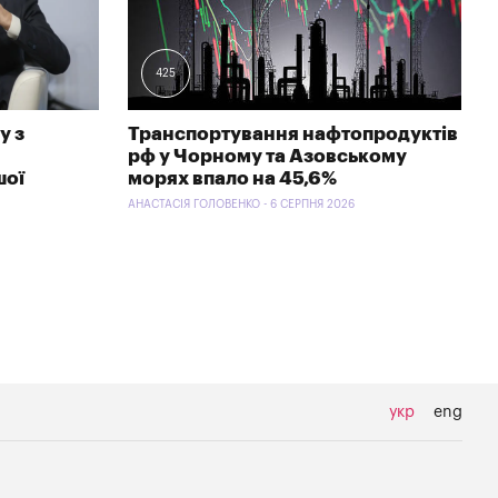
425
у з
Транспортування нафтопродуктів
рф у Чорному та Азовському
шої
морях впало на 45,6%
АНАСТАСІЯ ГОЛОВЕНКО - 6 СЕРПНЯ 2026
укр
eng