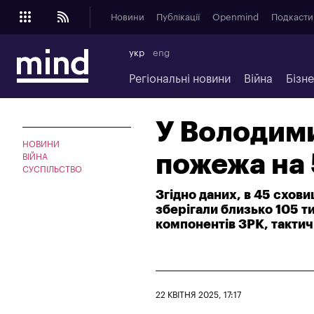
Новини
Публікації
Openmind
Подкасти
укр
eng
Регіональні новини
Війна
Бізн
У Володими
НОВИНИ
пожежа на 
ВІЙНА
СУСПІЛЬСТВО
Згідно даних, в 45 схови
зберігали близько 105 т
компонентів ЗРК, тактич
22 КВІТНЯ 2025, 17:17