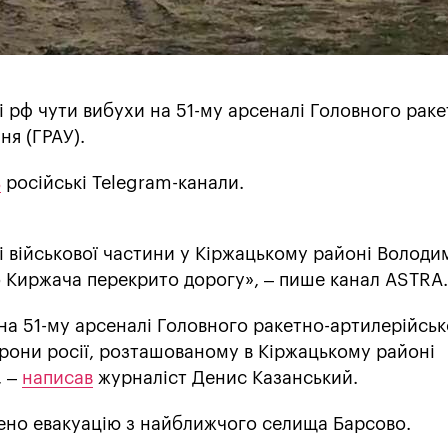
 рф чути вибухи на 51-му арсеналі Головного раке
ня (ГРАУ).
ь
російські Telegram-канали.
і військової частини у Кіржацькому районі Володи
о Киржача перекрито дорогу», – пише канал ASTRA.
на 51-му арсеналі Головного ракетно-артилерійськ
орони росії, розташованому в Кіржацькому районі
, –
написав
журналіст Денис Казанський.
ено евакуацію з найближчого селища Барсово.