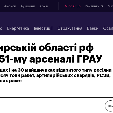
Анонси
Аукціони
Архів
Mind Club
Рейтинги
Mi
ес
Енергетика
Інвестиції
Страхування
Банки
Осві
рській області рф
51-му арсеналі ГРАУ
щах і на 30 майданчиках відкритого типу росіяни
исяч тонн ракет, артилерійських снарядів, РСЗВ,
них ракет
135