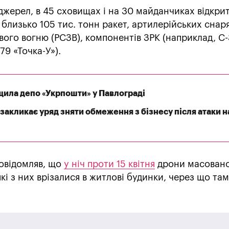
 джерел, в 45 сховищах і на 30 майданчиках відкри
 близько 105 тис. тонн ракет, артилерійських снаря
ого вогню (РСЗВ), компонентів ЗРК (наприклад, С-
79 «Точка-У»).
щила депо «Укрпошти» у Павлограді
закликає уряд зняти обмеження з бізнесу після атаки н
овідомляв, що
у ніч проти 15 квітня
дрони масован
кі з них врізалися в житлові будинки, через що там