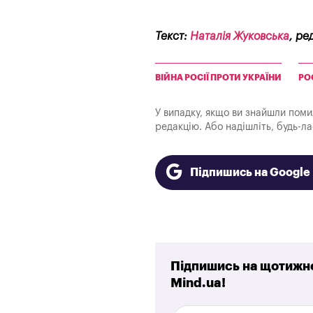
Текст:
Наталія Жуковська
, ре
ВІЙНА РОСІЇ ПРОТИ УКРАЇНИ
РО
У випадку, якщо ви знайшли помилк
редакцію. Або надішліть, будь-л
Підпишись на Googl
Підпишись на щотижне
Mind.ua!