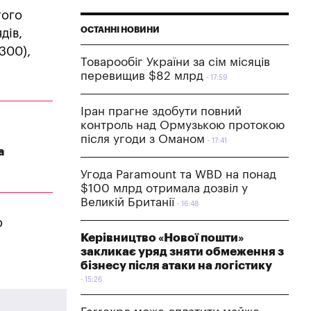
того
ОСТАННІ НОВИНИ
дів,
300),
Товарообіг України за сім місяців
перевищив $82 млрд
17:59
Іран прагне здобути повний
контроль над Ормузькою протокою
після угоди з Оманом
17:41
а
Угода Paramount та WBD на понад
$100 млрд отримала дозвіл у
Великій Британії
16:48
о
Керівництво «Нової пошти»
закликає уряд зняти обмеження з
бізнесу після атаки на логістику
15:26