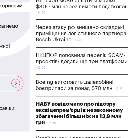
Ferrexpo може сплатити майже
в корисним
$800 млн через вимоги податкової
14:20
прагнемо
Через атаку рф знищено складські
приміщення логістичного партнера
Bosch Ukraine
13:28
жної
НКЦПФР поповнила перелік SCAM-
проєктів: додали ще три платформи
12:38
Boeing виготовить далекобійні
боєприпаси за понад $70 млн
12:34
НАБУ повідомило про підозру
исавши
ексвіцепрем'єрці в незаконному
збагаченні більш ніж на 13,9 млн
грн
12:28