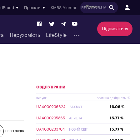
ndBrand
Проєкти
KMBS Alumni
REACTOR.UA
Підписатися
та
Нерухомість
LifeStyle
ОВДП УКРАЇНИ
випуск
реальна дохідність, %
UA4000236624
16.06 %
БАХМУТ
UA4000235865
15.77 %
АЛУШТА
UA4000233704
15.77 %
НОВИЙ СВІТ
0
ПЕРЕГЛЯДІВ