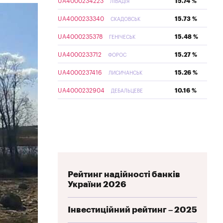
UA4000234223
15.74 %
ЛІВАДІЯ
UA4000233340
15.73 %
СКАДОВСЬК
UA4000235378
15.48 %
ГЕНІЧЕСЬК
UA4000233712
15.27 %
ФОРОС
UA4000237416
15.26 %
ЛИСИЧАНСЬК
UA4000232904
10.16 %
ДЕБАЛЬЦЕВЕ
Рейтинг надійності банків
України 2026
Інвестиційний рейтинг – 2025