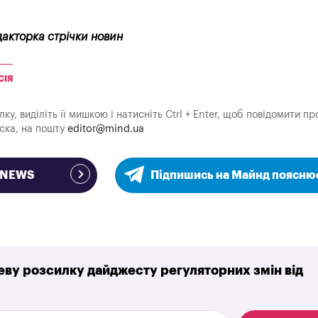
дакторка стрічки новин
СІЯ
у, виділіть її мишкою і натисніть Ctrl + Enter, щоб повідомити пр
аска, на пошту
editor@mind.ua
e NEWS
Підпишись на Майнд поясню
ву розсилку дайджесту регуляторних змін від