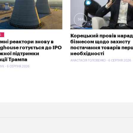
564
S
Корецький провів нарад
омні реактори знову в
бізнесом щодо захисту
nghouse готується до IPO
постачання товарів пер
ужної підтримки
необхідності
ації Трампа
АНАСТАСІЯ ГОЛОВЕНКО - 6 СЕРПНЯ 2026
УК - 6 СЕРПНЯ 2026