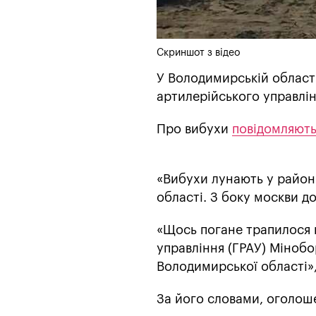
Скриншот з відео
У Володимирській області
артилерійського управлін
Про вибухи
повідомляют
«Вибухи лунають у район
області. З боку москви д
«Щось погане трапилося 
управління (ГРАУ) Міноб
Володимирської області»
За його словами, оголош