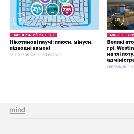
481
595
ПАРТНЕРСЬКИЙ МАТЕРІАЛ
MIND EXPLAIN
Нікотинові паучі: плюси, мінуси,
Великі ат
підводні камені
грі. Westi
на тлі пот
СЕРГІЙ ЯХОНТОВ - 6 СЕРПНЯ 2026
адміністр
СВІТЛАНА ДОЛІНЧ