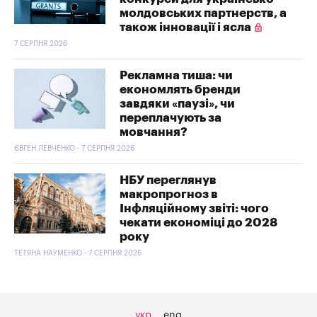
молдовських партнерств, а
також інновації і ясла
7 СЕРПНЯ 2026
Рекламна тиша: чи
економлять бренди
завдяки «паузі», чи
переплачують за
мовчання?
ЄВГЕН ЛЕВЧЕНКО - 7 СЕРПНЯ 2026
НБУ переглянув
макропрогноз в
Інфляційному звіті: чого
чекати економіці до 2028
року
ТЕТЯНА НАУМЕНКО - 7 СЕРПНЯ 2026
укр
eng