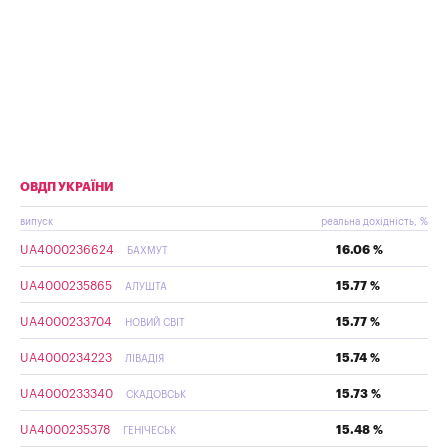
ОВДП УКРАЇНИ
випуск
реальна дохідність, %
UA4000236624
16.06 %
БАХМУТ
UA4000235865
15.77 %
АЛУШТА
UA4000233704
15.77 %
НОВИЙ СВІТ
UA4000234223
15.74 %
ЛІВАДІЯ
UA4000233340
15.73 %
СКАДОВСЬК
UA4000235378
15.48 %
ГЕНІЧЕСЬК