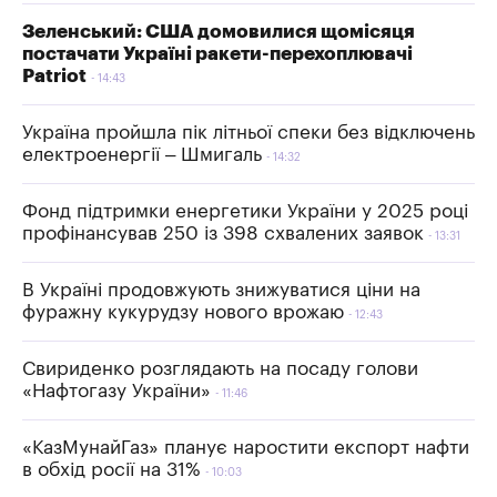
Зеленський: США домовилися щомісяця
постачати Україні ракети-перехоплювачі
Patriot
14:43
Україна пройшла пік літньої спеки без відключень
електроенергії – Шмигаль
14:32
Фонд підтримки енергетики України у 2025 році
профінансував 250 із 398 схвалених заявок
13:31
В Україні продовжують знижуватися ціни на
фуражну кукурудзу нового врожаю
12:43
Свириденко розглядають на посаду голови
«Нафтогазу України»
11:46
«КазМунайГаз» планує наростити експорт нафти
в обхід росії на 31%
10:03