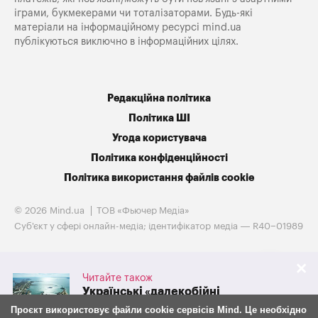
іграми, букмекерами чи тоталізаторами. Будь-які
матеріали на інформаційному ресурсі mind.ua
публікуються виключно в інформаційних цілях.
Редакційна політика
Політика ШІ
Угода користувача
Політика конфіденційності
Політика використання файлів cookie
© 2026 Mind.ua
ТОВ «Фьючер Медiа»
Cуб'єкт у сфері онлайн-медіа; ідентифікатор медіа — R40−01989
Читайте також
Українські «далекобійні
санкції» обвалили експорт
Проєкт використовує файли cookie сервісів Mind. Це необхідно
російського зерна на 38%