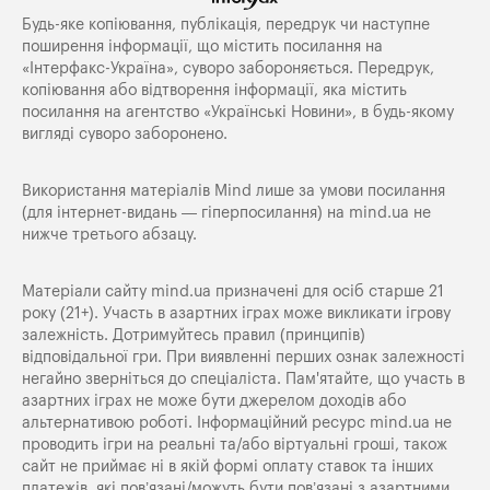
Будь-яке копiювання, публiкацiя, передрук чи наступне
поширення iнформацiї, що мiстить посилання на
«Iнтерфакс-Україна», суворо забороняється. Передрук,
копіювання або відтворення інформації, яка містить
посилання на агентство «Українські Новини», в будь-якому
вигляді суворо заборонено.
Використання матеріалів Mind лише за умови посилання
(для інтернет-видань — гіперпосилання) на
mind.ua
не
нижче третього абзацу.
Матеріали сайту mind.ua призначені для осіб старше 21
року (21+). Участь в азартних іграх може викликати ігрову
залежність. Дотримуйтесь правил (принципів)
відповідальної гри. При виявленні перших ознак залежності
негайно зверніться до спеціаліста. Пам'ятайте, що участь в
азартних іграх не може бути джерелом доходів або
альтернативою роботі. Інформаційний ресурс mind.ua не
проводить ігри на реальні та/або віртуальні гроші, також
сайт не приймає ні в якій формі оплату ставок та інших
платежів, які пов’язані/можуть бути пов’язані з азартними