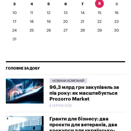
8
3
4
5
6
7
9
10
11
12
13
14
15
16
17
18
19
20
21
22
23
24
25
26
27
28
29
30
31
ГОЛОВНЕ ЗА ДОБУ
НОВИНИ КОМПАНІЙ
96,3 млрд грн закупівель за
пів року: як масштабується
Prozorro Market
8 СЕРПНЯ 2026
Гранти для бізнесу: два
проєкти для ветеранів, два
конкурси для українсько-