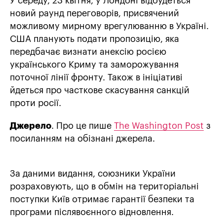
У середу, 23 квітня, у Лондоні відбудеться
новий раунд переговорів, присвячений
можливому мирному врегулюванню в Україні.
США планують подати пропозицію, яка
передбачає визнати анексію росією
українського Криму та заморожування
поточної лінії фронту. Також в ініціативі
йдеться про часткове скасування санкцій
проти росії.
Джерело
. Про це пише
The Washington Post
з
посиланням на обізнані джерела.
За даними видання, союзники України
розраховують, що в обмін на територіальні
поступки Київ отримає гарантії безпеки та
програми післявоєнного відновлення.