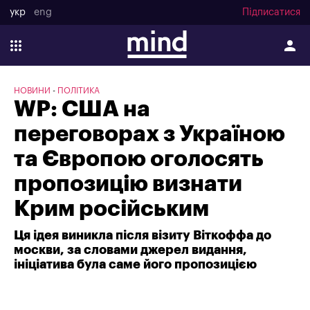
укр
eng
Підписатися
НОВИНИ
ПОЛІТИКА
WP: США на
переговорах з Україною
та Європою оголосять
пропозицію визнати
Крим російським
Ця ідея виникла після візиту Віткоффа до
москви, за словами джерел видання,
ініціатива була саме його пропозицією