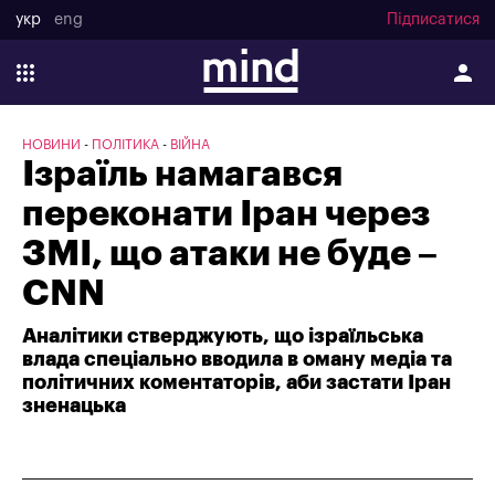
укр
eng
Підписатися
НОВИНИ
ПОЛІТИКА
ВІЙНА
Ізраїль намагався
переконати Іран через
ЗМІ, що атаки не буде –
CNN
Аналітики стверджують, що ізраїльська
влада спеціально вводила в оману медіа та
політичних коментаторів, аби застати Іран
зненацька