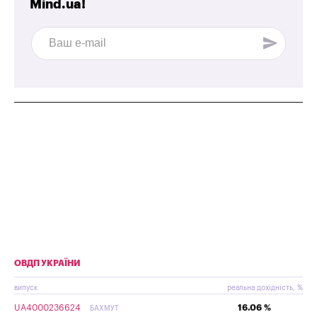
Mind.ua!
ОВДП УКРАЇНИ
випуск
реальна дохідність, %
UA4000236624
16.06 %
БАХМУТ