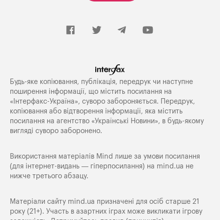
Будь-яке копiювання, публiкацiя, передрук чи наступне
поширення iнформацiї, що мiстить посилання на
«Iнтерфакс-Україна», суворо забороняється. Передрук,
копіювання або відтворення інформації, яка містить
посилання на агентство «Українські Новини», в будь-якому
вигляді суворо заборонено.
Використання матеріалів Mind лише за умови посилання
(для інтернет-видань — гіперпосилання) на
mind.ua
не
нижче третього абзацу.
Матеріали сайту mind.ua призначені для осіб старше 21
року (21+). Участь в азартних іграх може викликати ігрову