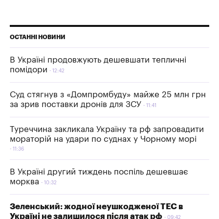
ОСТАННІ НОВИНИ
В Україні продовжують дешевшати тепличні
помідори
12:42
Суд стягнув з «Домпромбуду» майже 25 млн грн
за зрив поставки дронів для ЗСУ
11:41
Туреччина закликала Україну та рф запровадити
мораторій на удари по суднах у Чорному морі
11:36
В Україні другий тиждень поспіль дешевшає
морква
10:32
Зеленський: жодної неушкодженої ТЕС в
Україні не залишилося після атак рф
09:42