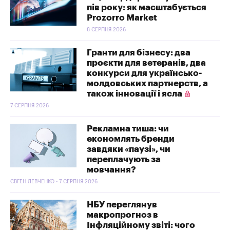
пів року: як масштабується
Prozorro Market
8 СЕРПНЯ 2026
Гранти для бізнесу: два
проєкти для ветеранів, два
конкурси для українсько-
молдовських партнерств, а
також інновації і ясла
7 СЕРПНЯ 2026
Рекламна тиша: чи
економлять бренди
завдяки «паузі», чи
переплачують за
мовчання?
ЄВГЕН ЛЕВЧЕНКО - 7 СЕРПНЯ 2026
НБУ переглянув
макропрогноз в
Інфляційному звіті: чого