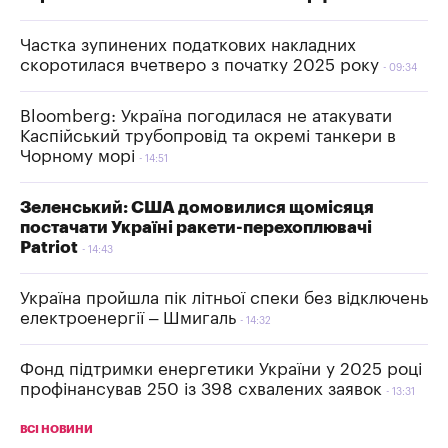
Частка зупинених податкових накладних
скоротилася вчетверо з початку 2025 року
09:34
Bloomberg: Україна погодилася не атакувати
Каспійський трубопровід та окремі танкери в
Чорному морі
14:51
Зеленський: США домовилися щомісяця
постачати Україні ракети-перехоплювачі
Patriot
14:43
Україна пройшла пік літньої спеки без відключень
електроенергії – Шмигаль
14:32
Фонд підтримки енергетики України у 2025 році
профінансував 250 із 398 схвалених заявок
13:31
ВСІ НОВИНИ