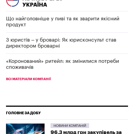
УКРАЇНА
Що найголовніше у пиві та як зварити якісний
продукт
З юристів – у броварі: Як юрисконсульт став
директором броварні
«Коронований» ритейл: як змінилися потреби
споживачів
ВСІ МАТЕРІАЛИ КОМПАНІЇ
ГОЛОВНЕ ЗА ДОБУ
НОВИНИ КОМПАНІЙ
96,3 млрд грн закупівель за