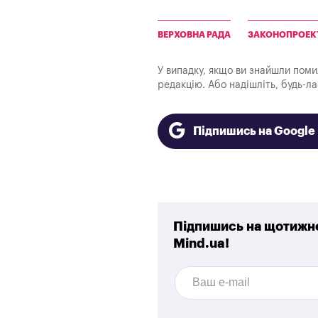
ВЕРХОВНА РАДА
ЗАКОНОПРОЕК
У випадку, якщо ви знайшли помилк
редакцію. Або надішліть, будь-л
Підпишись на Googl
Підпишись на щотижне
Mind.ua!