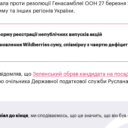
вала проти резолюції Генасамблеї ООН 27 березня
му та інших регіонів України.
орму реєстрації непублічних випусків акцій
дновлення Wildberries суму, співмірну з чвертю дефіцит
відомляв, що
Зеленський обрав кандидата на поса
ро очільника Державної податкової служби Руслан
іал до кінця
, ми сподіваємось, що це значить, що він бу