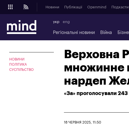
Новини
Публікації
Openmind
Подкасти
укр
eng
Регіональні новини
Війна
Бізн
Верховна Р
НОВИНИ
множинне г
ПОЛІТИКА
СУСПІЛЬСТВО
нардеп Же
«За» проголосували 243
18 ЧЕРВНЯ 2025, 11:50