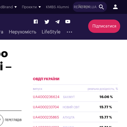
ndBrand
Проєкти
KMBS Alumni
REACTOR.UA
Підписатися
та
Нерухомість
LifeStyle
ро
 –
ОВДП УКРАЇНИ
випуск
реальна дохідність, %
UA4000236624
16.06 %
БАХМУТ
UA4000233704
15.77 %
НОВИЙ СВІТ
UA4000235865
15.77 %
АЛУШТА
7
ПЕРЕГЛЯДІВ