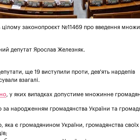
в цілому законопроєкт №11469 про введення множ
ий депутат Ярослав Железняк.
епутати, ще 19 виступили проти, дев'ять нардепів
сували взагалі.
но
, у яких випадках допустиме множинне громадян
ю за народженням громадянства України та громад
ю, яка є громадянином України, громадянства своїх
ів;