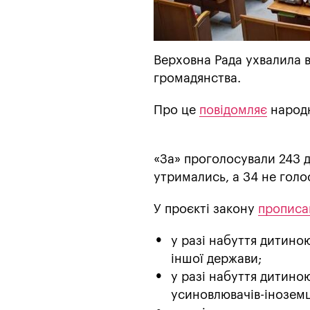
Верховна Рада ухвалила 
громадянства.
Про це
повідомляє
народн
«За» проголосували 243 д
утримались, а 34 не голо
У проєкті закону
прописа
у разі набуття дитино
іншої держави;
у разі набуття дитино
усиновлювачів-іноземц