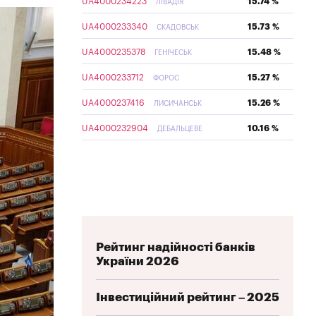
UA4000234223
15.74 %
ЛІВАДІЯ
UA4000233340
15.73 %
СКАДОВСЬК
UA4000235378
15.48 %
ГЕНІЧЕСЬК
UA4000233712
15.27 %
ФОРОС
UA4000237416
15.26 %
ЛИСИЧАНСЬК
UA4000232904
10.16 %
ДЕБАЛЬЦЕВЕ
Рейтинг надійності банків
України 2026
Інвестиційний рейтинг – 2025