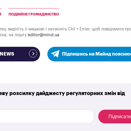
Т
ПОДВІЙНЕ ГРОМАДЯНСТВО
у, виділіть її мишкою і натисніть Ctrl + Enter, щоб повідомити пр
аска, на пошту
editor@mind.ua
e NEWS
Підпишись на Майнд поясню
ву розсилку дайджесту регуляторних змін від
Підписати