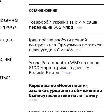
ва
ОСТАННІ НОВИНИ
ноземної
Товарообіг України за сім місяців
тверджує
перевищив $82 млрд
17:59
, що є
Іран прагне здобути повний
контроль над Ормузькою протокою
після угоди з Оманом
17:41
, чиї
Угода Paramount та WBD на понад
$100 млрд отримала дозвіл у
Великій Британії
16:48
ється
Керівництво «Нової пошти»
закликає уряд зняти обмеження з
бізнесу після атаки на логістику
15:26