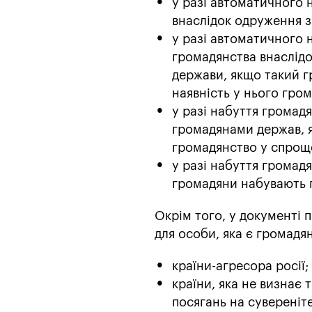
у разі автоматичного 
внаслідок одруження з
у разі автоматичного 
громадянства внаслідо
держави, якщо такий г
наявність у нього гро
у разі набуття громад
громадянами держав, я
громадянство у спрощ
у разі набуття громадя
громадяни набувають 
Окрім того, у документі
для особи, яка є громадя
країни-агресора росії;
країни, яка не визнає 
посягань на сувереніте