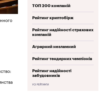
ТОП 200 компаній
Рейтинг криптобірж
инного
Рейтинг надійності страхових
компаній
Аграрний незламний
Рейтинг тендерних чемпіонів
Рейтинг надійності
ство:
забудовників
янства
УСІ РЕЙТИНГИ