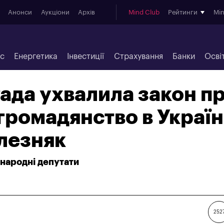
Анонси
Аукціони
Архів
Mind Club
Рейтинги
Mi
ес
Енергетика
Інвестиції
Страхування
Банки
Осві
ада ухвалила закон п
ромадянство в Україні
лезняк
 народні депутати
252