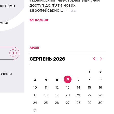
Українським інвесторам відкрили
доступ до п'яти нових
прагнемо
європейських ETF
12:27
ВСІ НОВИНИ
жної
АРХІВ
СЕРПЕНЬ
2026
1
2
исавши
6
3
4
5
7
8
9
10
11
12
13
14
15
16
17
18
19
20
21
22
23
24
25
26
27
28
29
30
31