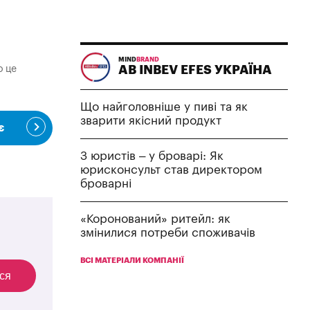
MIND
BRAND
о це
AB INBEV EFES УКРАЇНА
Що найголовніше у пиві та як
зварити якісний продукт
є
З юристів – у броварі: Як
юрисконсульт став директором
броварні
«Коронований» ритейл: як
змінилися потреби споживачів
ВСІ МАТЕРІАЛИ КОМПАНІЇ
ся