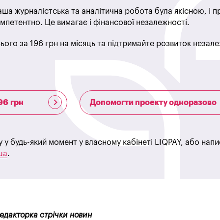
ша журналістська та аналітична робота була якісною, і 
мпетентно. Це вимагає і фінансової незалежності.
ього за 196 грн на місяць та підтримайте розвиток незале
96 грн
Допомогти проекту одноразово
у у будь-який момент у власному кабінеті LIQPAY, або нап
ua
.
редакторка стрічки новин