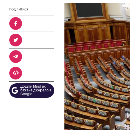
ПОДІЛИТИСЯ
Додати Mind як
бажане джерело в
Google