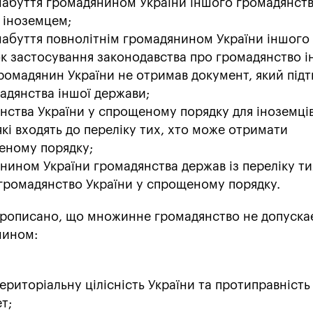
набуття громадянином України іншого громадянст
 іноземцем;
набуття повнолітнім громадянином України іншого
к застосування законодавства про громадянство і
ромадянин України не отримав документ, який під
мадянства іншої держави;
янства України у спрощеному порядку для іноземців
кі входять до переліку тих, хто може отримати
еному порядку;
нином України громадянства держав із переліку тих
громадянство України у спрощеному порядку.
 прописано, що множинне громадянство не допуска
нином:
територіальну цілісність України та протиправність
т;