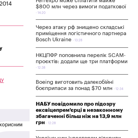
Ferrexpo може сплатити майже
 2014
$800 млн через вимоги податкової
14:20
Через атаку рф знищено складські
приміщення логістичного партнера
Bosch Ukraine
13:28
у
НКЦПФР поповнила перелік SCAM-
проєктів: додали ще три платформи
12:38
ду
Boeing виготовить далекобійні
а
боєприпаси за понад $70 млн
12:34
НАБУ повідомило про підозру
ексвіцепрем'єрці в незаконному
збагаченні більш ніж на 13,9 млн
грн
12:28
в корисним