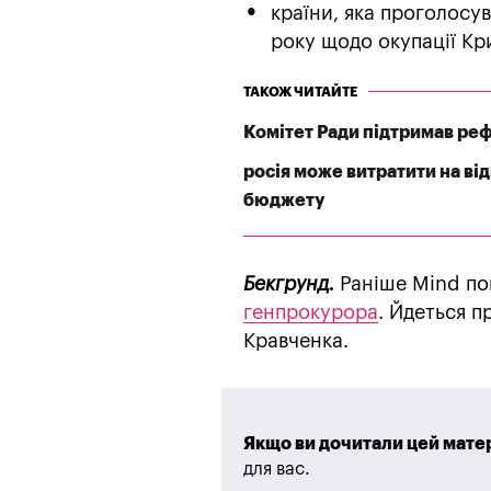
країни, яка проголосу
року щодо окупації Кри
ТАКОЖ ЧИТАЙТЕ
Комітет Ради підтримав реф
росія може витратити на ві
бюджету
Бекгрунд.
Раніше Mind по
генпрокурора
. Йдеться п
Кравченка.
Якщо ви дочитали цей матер
для вас.