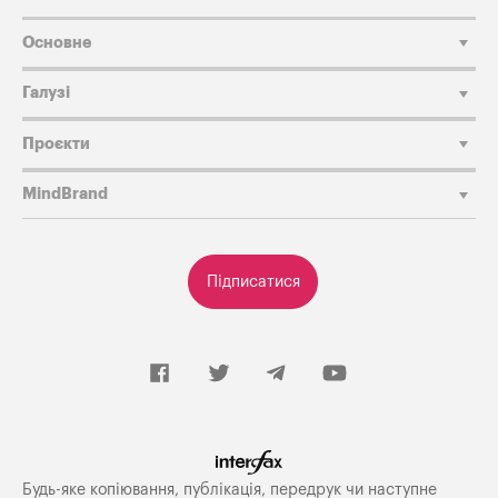
Основне
Галузі
Проєкти
MindBrand
Підписатися
Будь-яке копiювання, публiкацiя, передрук чи наступне