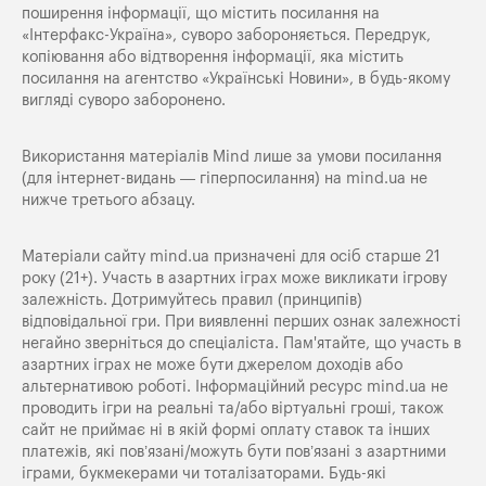
поширення iнформацiї, що мiстить посилання на
«Iнтерфакс-Україна», суворо забороняється. Передрук,
копіювання або відтворення інформації, яка містить
посилання на агентство «Українські Новини», в будь-якому
вигляді суворо заборонено.
Використання матеріалів Mind лише за умови посилання
(для інтернет-видань — гіперпосилання) на
mind.ua
не
нижче третього абзацу.
Матеріали сайту mind.ua призначені для осіб старше 21
року (21+). Участь в азартних іграх може викликати ігрову
залежність. Дотримуйтесь правил (принципів)
відповідальної гри. При виявленні перших ознак залежності
негайно зверніться до спеціаліста. Пам'ятайте, що участь в
азартних іграх не може бути джерелом доходів або
альтернативою роботі. Інформаційний ресурс mind.ua не
проводить ігри на реальні та/або віртуальні гроші, також
сайт не приймає ні в якій формі оплату ставок та інших
платежів, які пов’язані/можуть бути пов’язані з азартними
іграми, букмекерами чи тоталізаторами. Будь-які