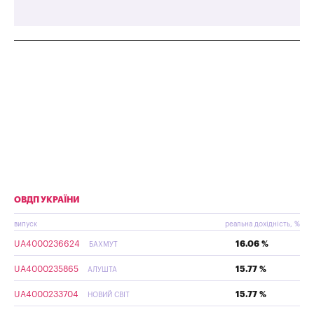
ОВДП УКРАЇНИ
випуск
реальна дохідність, %
UA4000236624
16.06 %
БАХМУТ
UA4000235865
15.77 %
АЛУШТА
UA4000233704
15.77 %
НОВИЙ СВІТ