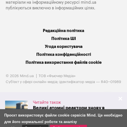
матеріали на інформаційному ресурсі mind.ua
публікуються виключно в інформаційних цілях.
Редакційна політика
Політика ШІ
Угода користувача
Політика конфіденційності
Політика використання файлів cookie
© 2026 Mind.ua
ТОВ «Фьючер Медiа»
Cуб'єкт у сфері онлайн-медіа; ідентифікатор медіа — R40−01989
Читайте також
Великі атомні реактори знову в
грі. Westinghouse готується до
Проєкт використовує файли cookie сервісів Mind. Це необхідно
IPO на тлі потужної підтримки
для його нормальної роботи та аналізу
адміністрації Трампа