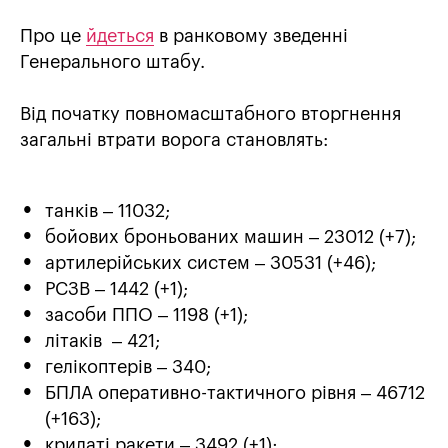
Про це
йдеться
в ранковому зведенні
Генерального штабу.
Від початку повномасштабного вторгнення
загальні втрати ворога становлять:
танків – 11032;
бойових броньованих машин – 23012 (+7);
артилерійських систем – 30531 (+46);
РСЗВ – 1442 (+1);
засоби ППО – 1198 (+1);
літаків – 421;
гелікоптерів – 340;
БПЛА оперативно-тактичного рівня – 46712
(+163);
крилаті ракети – 3492 (+1);