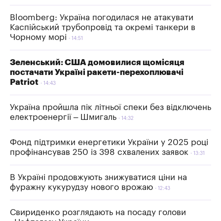
Bloomberg: Україна погодилася не атакувати
Каспійський трубопровід та окремі танкери в
Чорному морі
14:51
Зеленський: США домовилися щомісяця
постачати Україні ракети-перехоплювачі
Patriot
14:43
Україна пройшла пік літньої спеки без відключень
електроенергії – Шмигаль
14:32
Фонд підтримки енергетики України у 2025 році
профінансував 250 із 398 схвалених заявок
13:31
В Україні продовжують знижуватися ціни на
фуражну кукурудзу нового врожаю
12:43
Свириденко розглядають на посаду голови