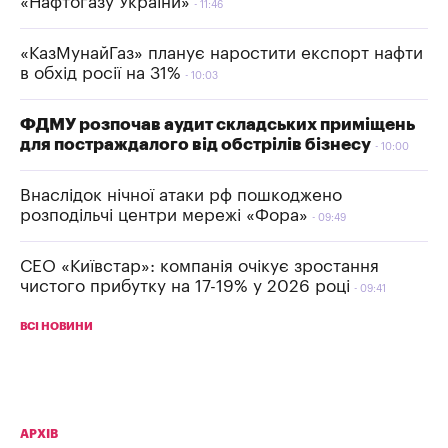
«Нафтогазу України»
11:46
«КазМунайГаз» планує наростити експорт нафти
в обхід росії на 31%
10:03
ФДМУ розпочав аудит складських приміщень
для постраждалого від обстрілів бізнесу
10:00
Внаслідок нічної атаки рф пошкоджено
розподільчі центри мережі «Фора»
09:49
СЕО «Київстар»: компанія очікує зростання
чистого прибутку на 17-19% у 2026 році
09:41
ВСІ НОВИНИ
АРХІВ