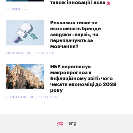
також інновації і ясла
7 СЕРПНЯ 2026
Рекламна тиша: чи
економлять бренди
завдяки «паузі», чи
переплачують за
мовчання?
ЄВГЕН ЛЕВЧЕНКО - 7 СЕРПНЯ 2026
НБУ переглянув
макропрогноз в
Інфляційному звіті: чого
чекати економіці до 2028
року
ТЕТЯНА НАУМЕНКО - 7 СЕРПНЯ 2026
укр
eng