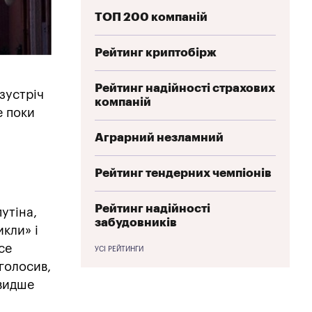
ТОП 200 компаній
Рейтинг криптобірж
Рейтинг надійності страхових
зустріч
компаній
е поки
Аграрний незламний
Рейтинг тендерних чемпіонів
Рейтинг надійності
утіна,
забудовників
икли» і
се
УСІ РЕЙТИНГИ
голосив,
швидше