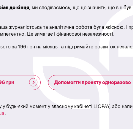
іал до кінця
, ми сподіваємось, що це значить, що він бу
ша журналістська та аналітична робота була якісною, і 
мпетентно. Це вимагає і фінансової незалежності.
ього за 196 грн на місяць та підтримайте розвиток незале
96 грн
Допомогти проекту одноразово
у у будь-який момент у власному кабінеті LIQPAY, або нап
ua
.