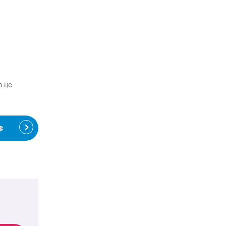
о це
є