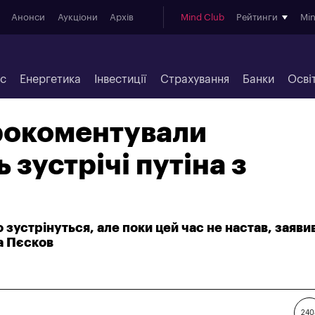
Анонси
Аукціони
Архів
Mind Club
Рейтинги
Mi
ес
Енергетика
Інвестиції
Страхування
Банки
Осві
прокоментували
 зустрічі путіна з
о зустрінуться, але поки цей час не настав, заяв
а Пєсков
240