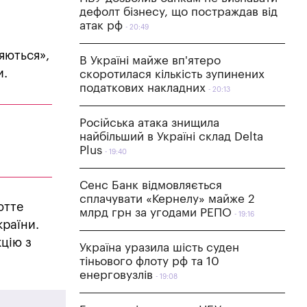
дефолт бізнесу, що постраждав від
атак рф
20:49
няються»,
В Україні майже вп'ятеро
и.
скоротилася кількість зупинених
податкових накладних
20:13
Російська атака знищила
найбільший в Україні склад Delta
Plus
19:40
Сенс Банк відмовляється
сплачувати «Кернелу» майже 2
ютте
млрд грн за угодами РЕПО
19:16
країни.
кцію з
Україна уразила шість суден
тіньового флоту рф та 10
енерговузлів
19:08