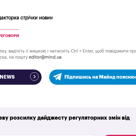
дакторка стрічки новин
РЕГОВОРИ
у, виділіть її мишкою і натисніть Ctrl + Enter, щоб повідомити пр
аска, на пошту
editor@mind.ua
e NEWS
Підпишись на Майнд поясню
ву розсилку дайджесту регуляторних змін від