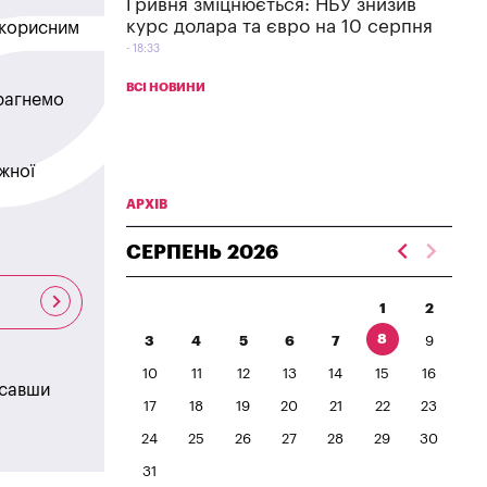
Гривня зміцнюється: НБУ знизив
курс долара та євро на 10 серпня
в корисним
18:33
ВСІ НОВИНИ
прагнемо
жної
АРХІВ
СЕРПЕНЬ
2026
1
2
8
3
4
5
6
7
9
10
11
12
13
14
15
16
исавши
17
18
19
20
21
22
23
24
25
26
27
28
29
30
31