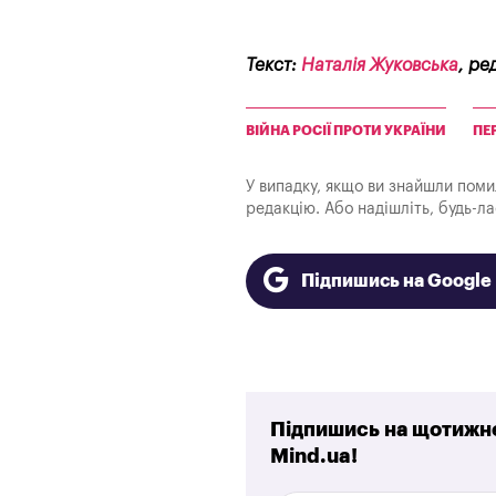
Текст:
Наталія Жуковська
, ре
ВІЙНА РОСІЇ ПРОТИ УКРАЇНИ
ПЕ
У випадку, якщо ви знайшли помилк
редакцію. Або надішліть, будь-л
Підпишись на Googl
Підпишись на щотижне
Mind.ua!