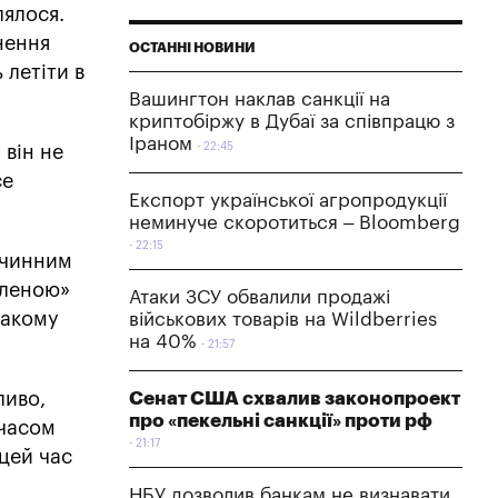
лялося.
нення
ОСТАННІ НОВИНИ
 летіти в
Вашингтон наклав санкції на
криптобіржу в Дубаї за співпрацю з
Іраном
22:45
 він не
се
Експорт української агропродукції
неминуче скоротиться – Bloomberg
22:15
с чинним
вленою»
Атаки ЗСУ обвалили продажі
такому
військових товарів на Wildberries
на 40%
21:57
Сенат США схвалив законопроект
ливо,
про «пекельні санкції» проти рф
 часом
21:17
 цей час
НБУ дозволив банкам не визнавати