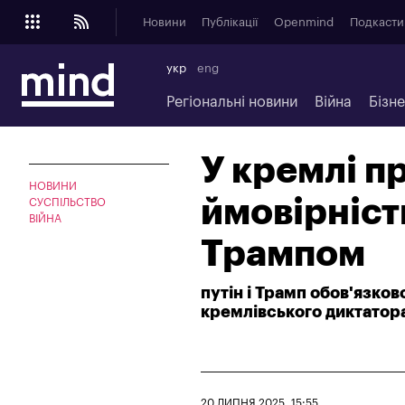
Новини
Публікації
Openmind
Подкасти
укр
eng
Регіональні новини
Війна
Бізн
У кремлі 
НОВИНИ
ймовірність
СУСПІЛЬСТВО
ВІЙНА
Трампом
путін і Трамп обов'язков
кремлівського диктатор
20 ЛИПНЯ 2025, 15:55