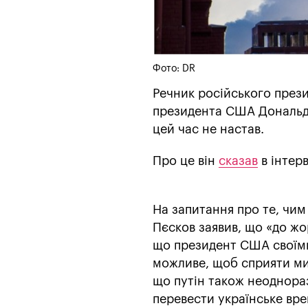
Фото: DR
Речник російського прези
президента США Дональда 
цей час не настав.
Про це він
сказав
в інтер
На запитання про те, чи
Пєсков заявив, що «до жо
що президент США своїми
можливе, щоб сприяти ми
що путін також неоднора
перевести українське вре