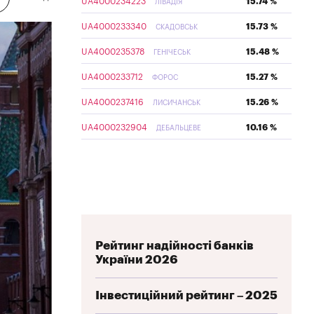
UA4000234223
15.74 %
ЛІВАДІЯ
UA4000233340
15.73 %
СКАДОВСЬК
UA4000235378
15.48 %
ГЕНІЧЕСЬК
UA4000233712
15.27 %
ФОРОС
UA4000237416
15.26 %
ЛИСИЧАНСЬК
UA4000232904
10.16 %
ДЕБАЛЬЦЕВЕ
Рейтинг надійності банків
України 2026
Інвестиційний рейтинг – 2025