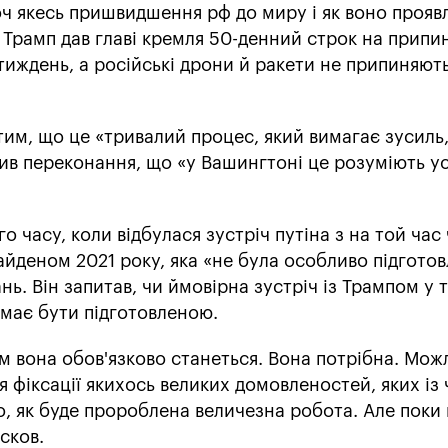
ч якесь пришвидшення рф до миру і як воно прояв
як Трамп дав главі кремля 50-денний строк на припи
иждень, а російські дрони й ракети не припиняють
тим, що це «тривалий процес, який вимагає зусиль,
ив переконання, що «у Вашингтоні це розуміють у
о часу, коли відбулася зустріч путіна з на той ча
деном 2021 року, яка «не була особливо підгото
ань. Він запитав, чи ймовірна зустріч із Трампом у 
 має бути підготовленою.
ом вона обов'язково станеться. Вона потрібна. Мож
я фіксації якихось великих домовленостей, яких із
го, як буде пророблена величезна робота. Але поки
єсков.