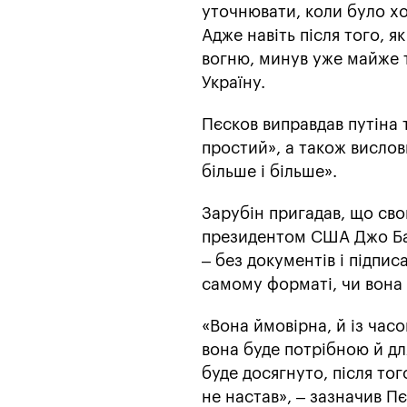
уточнювати, коли було хо
Адже навіть після того, 
вогню, минув уже майже т
Україну.
Пєсков виправдав путіна 
простий», а також вислов
більше і більше».
Зарубін пригадав, що свог
президентом США Джо Бай
– без документів і підпис
самому форматі, чи вона
«Вона ймовірна, й із час
вона буде потрібною й дл
буде досягнуто, після то
не настав», – зазначив П