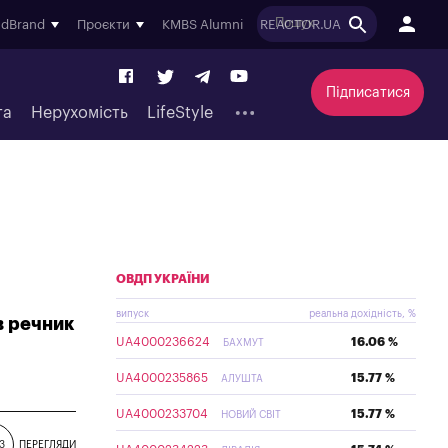
ndBrand
Проєкти
KMBS Alumni
REACTOR.UA
Підписатися
та
Нерухомість
LifeStyle
ОВДП УКРАЇНИ
випуск
реальна дохідність, %
ив речник
UA4000236624
16.06 %
БАХМУТ
UA4000235865
15.77 %
АЛУШТА
UA4000233704
15.77 %
НОВИЙ СВІТ
3
ПЕРЕГЛЯДИ