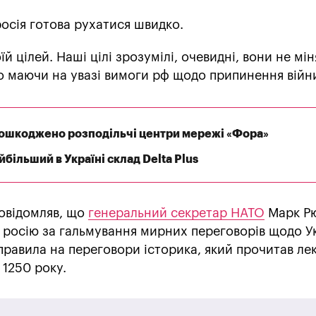
росія готова рухатися швидко.
й цілей. Наші цілі зрозумілі, очевидні, вони не мі
но маючи на увазі вимоги рф щодо припинення війн
 пошкоджено розподільчі центри мережі «Фора»
більший в Україні склад Delta Plus
овідомляв, що
генеральний секретар НАТО
Марк Р
 росію за гальмування мирних переговорів щодо У
дправила на переговори історика, який прочитав ле
 1250 року.