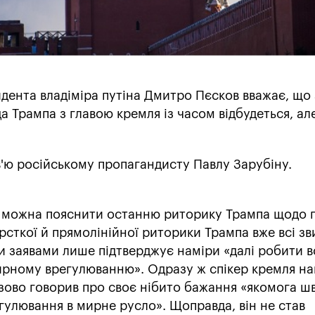
дента владіміра путіна Дмитро Пєсков вважає, що 
Трампа з главою кремля із часом відбудеться, ал
в'ю російському пропагандисту Павлу Зарубіну.
м можна пояснити останню риторику Трампа щодо п
рсткої й прямолінійної риторики Трампа вже всі зв
 заявами лише підтверджує наміри «далі робити в
рному врегулюванню». Одразу ж спікер кремля на
зово говорив про своє нібито бажання «якомога 
гулювання в мирне русло». Щоправда, він не став