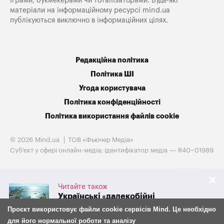
іграми, букмекерами чи тоталізаторами. Будь-які
матеріали на інформаційному ресурсі mind.ua
публікуються виключно в інформаційних цілях.
Редакційна політика
Політика ШІ
Угода користувача
Політика конфіденційності
Політика використання файлів cookie
© 2026 Mind.ua
ТОВ «Фьючер Медiа»
Cуб'єкт у сфері онлайн-медіа; ідентифікатор медіа — R40−01989
Читайте також
Українські «далекобійні
санкції» обвалили експорт
Проєкт використовує файли cookie сервісів Mind. Це необхідно
російського зерна на 38%
для його нормальної роботи та аналізу