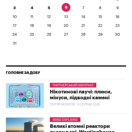
6
3
4
5
7
8
9
10
11
12
13
14
15
16
17
18
19
20
21
22
23
24
25
26
27
28
29
30
31
ГОЛОВНЕ ЗА ДОБУ
ПАРТНЕРСЬКИЙ МАТЕРІАЛ
Нікотинові паучі: плюси,
мінуси, підводні камені
СЕРГІЙ ЯХОНТОВ - 6 СЕРПНЯ 2026
MIND EXPLAINS
Великі атомні реактори