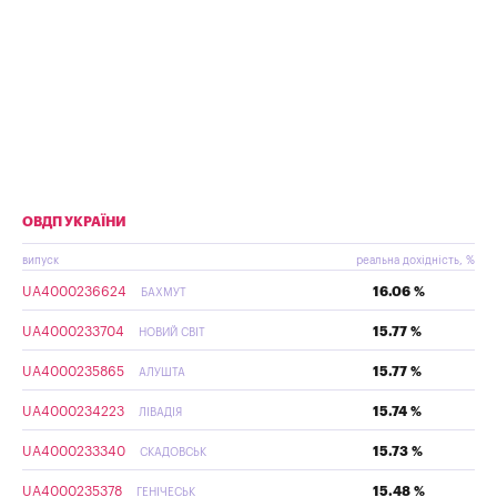
ОВДП УКРАЇНИ
випуск
реальна дохідність, %
UA4000236624
16.06 %
БАХМУТ
UA4000233704
15.77 %
НОВИЙ СВІТ
UA4000235865
15.77 %
АЛУШТА
UA4000234223
15.74 %
ЛІВАДІЯ
UA4000233340
15.73 %
СКАДОВСЬК
UA4000235378
15.48 %
ГЕНІЧЕСЬК