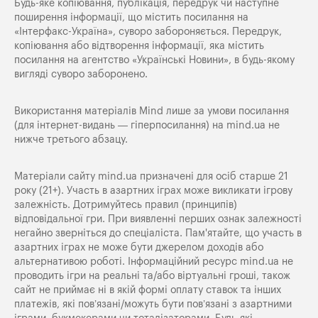
Будь-яке копiювання, публiкацiя, передрук чи наступне
поширення iнформацiї, що мiстить посилання на
«Iнтерфакс-Україна», суворо забороняється. Передрук,
копіювання або відтворення інформації, яка містить
посилання на агентство «Українські Новини», в будь-якому
вигляді суворо заборонено.
Використання матеріалів Mind лише за умови посилання
(для інтернет-видань — гіперпосилання) на
mind.ua
не
нижче третього абзацу.
Матеріали сайту mind.ua призначені для осіб старше 21
року (21+). Участь в азартних іграх може викликати ігрову
залежність. Дотримуйтесь правил (принципів)
відповідальної гри. При виявленні перших ознак залежності
негайно зверніться до спеціаліста. Пам'ятайте, що участь в
азартних іграх не може бути джерелом доходів або
альтернативою роботі. Інформаційний ресурс mind.ua не
проводить ігри на реальні та/або віртуальні гроші, також
сайт не приймає ні в якій формі оплату ставок та інших
платежів, які пов’язані/можуть бути пов’язані з азартними