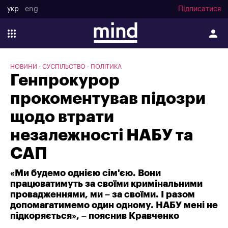
укр
eng
Підписатися
НОВИНИ
СУСПІЛЬСТВО
ПОЛІТИКА
Генпрокурор
прокоментував підозри
щодо втрати
незалежності НАБУ та
САП
«Ми будемо однією сім'єю. Вони
працюватимуть за своїми кримінальними
провадженнями, ми – за своїми. І разом
допомагатимемо один одному. НАБУ мені не
підкоряється», – пояснив Кравченко