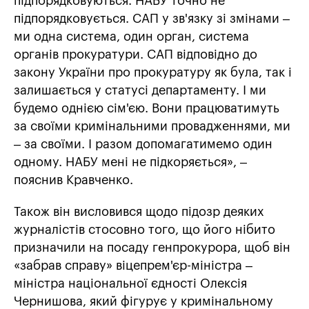
підпорядковуються. НАБУ точно не
підпорядковується. САП у зв'язку зі змінами –
ми одна система, один орган, система
органів прокуратури. САП відповідно до
закону України про прокуратуру як була, так і
залишається у статусі департаменту. І ми
будемо однією сім'єю. Вони працюватимуть
за своїми кримінальними провадженнями, ми
– за своїми. І разом допомагатимемо один
одному. НАБУ мені не підкоряється», –
пояснив Кравченко.
Також він висловився щодо підозр деяких
журналістів стосовно того, що його нібито
призначили на посаду генпрокурора, щоб він
«забрав справу» віцепрем'єр-міністра –
міністра національної єдності Олексія
Чернишова, який фігурує у кримінальному