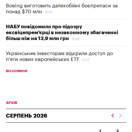
Boeing виготовить далекобійні боєприпаси за
понад $70 млн
12:34
НАБУ повідомило про підозру
ексвіцепрем'єрці в незаконному збагаченні
більш ніж на 13,9 млн грн
12:28
Українським інвесторам відкрили доступ до
п'яти нових європейських ETF
12:27
ВСІ НОВИНИ
АРХІВ
СЕРПЕНЬ
2026
1
2