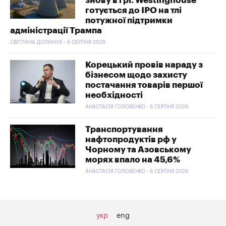
знову в грі. Westinghouse
готується до IPO на тлі
потужної підтримки
адміністрації Трампа
СВІТЛАНА ДОЛІНЧУК - 6 СЕРПНЯ 2026
Корецький провів нараду з
бізнесом щодо захисту
постачання товарів першої
необхідності
АНАСТАСІЯ ГОЛОВЕНКО - 6 СЕРПНЯ 2026
Транспортування
нафтопродуктів рф у
Чорному та Азовському
морях впало на 45,6%
АНАСТАСІЯ ГОЛОВЕНКО - 6 СЕРПНЯ 2026
укр
eng