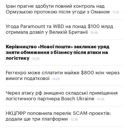
Іран прагне здобути повний контроль над
Ормузькою протокою після угоди з Оманом
17:41
Угода Paramount та WBD на понад $100 млрд
отримала дозвіл у Великій Британії
16:48
Керівництво «Нової пошти» закликає уряд
зняти обмеження з бізнесу після атаки на
логістику
15:26
Ferrexpo може сплатити майже $800 млн через
вимоги податкової
14:20
Через атаку рф знищено складські приміщення
логістичного партнера Bosch Ukraine
13:28
НКЦПФР поповнила перелік SCAM-проєктів:
додали ще три платформи
12:38