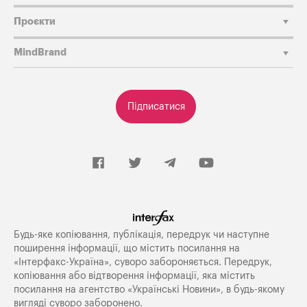
Проєкти
MindBrand
Підписатися
Будь-яке копiювання, публiкацiя, передрук чи наступне
поширення iнформацiї, що мiстить посилання на
«Iнтерфакс-Україна», суворо забороняється. Передрук,
копіювання або відтворення інформації, яка містить
посилання на агентство «Українські Новини», в будь-якому
вигляді суворо заборонено.