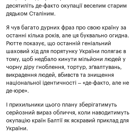
десятиліть де-факто окупації веселим старим
дядьком Сталіним.
Я чув багато дурних фраз про свою країну за
останні кілька років, але ця буквально огидна.
Рютте показує, що останній геніальний
шаховий хід для порятунку України полягає в
тому, щоб недбало кинути мільйони людей у
чорну діру гноблення, тортур, зґвалтувань,
викрадення людей, вбивств та знищення
національної ідентичності – «де-факто, але не
де-юре».
І прихильники цього плану зберігатимуть
серйозний вираз обличчя, коли наводитимуть
окупацію країн Балтії як яскравий приклад для
України.