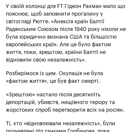
У своїй колонці для FT Гідеон Рахман мало що
пояснює, щоб заповнити прогалину у
світогляді Рютте: «Анексія країн Балтії
Радянським Союзом після 1940 року ніколи не
була юридично визнана США та більшістю
європейських країн. Але це було фактом
життя, поки, зрештою, країни Балтії не
відновили свою незалежність».
Розберімося із цим. Окупація не була
«фактом життя», це був факт смерті.
«Зрештою» настало після десятиліть
депортацій, убивств, нищівного терору та
жорстоких спроб перетворити всіх на росіян.
Ті, хто «відновлювали незалежність», були
розчавлені під танками Горбачова, поки