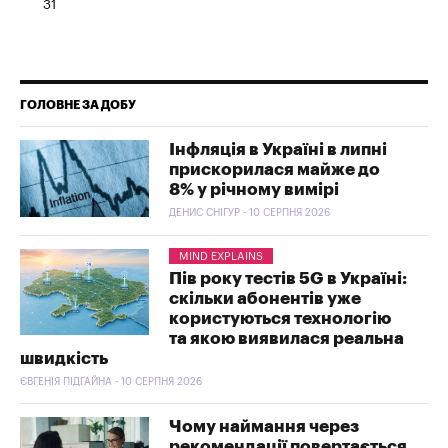
31
ГОЛОВНЕ ЗА ДОБУ
Інфляція в Україні в липні
прискорилася майже до
8% у річному вимірі
ДЕНИС СНІГУР - 10 СЕРПНЯ 2026
MIND EXPLAINS
Пів року тестів 5G в Україні:
скільки абонентів уже
користуються технологію
та якою виявилася реальна
швидкість
ЄВГЕНІЯ ПІДГАЙНА - 10 СЕРПНЯ 2026
Чому наймання через
рекомендації повертається