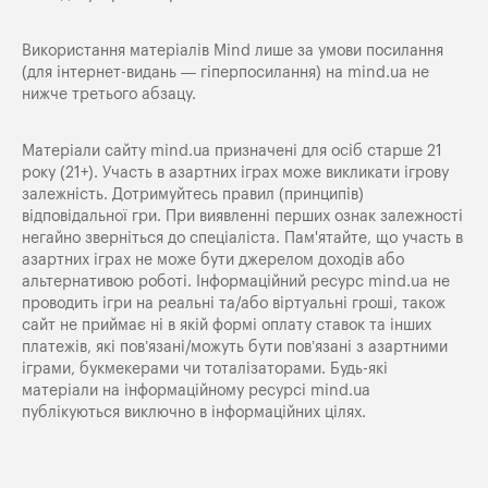
Використання матеріалів Mind лише за умови посилання
(для інтернет-видань — гіперпосилання) на
mind.ua
не
нижче третього абзацу.
Матеріали сайту mind.ua призначені для осіб старше 21
року (21+). Участь в азартних іграх може викликати ігрову
залежність. Дотримуйтесь правил (принципів)
відповідальної гри. При виявленні перших ознак залежності
негайно зверніться до спеціаліста. Пам'ятайте, що участь в
азартних іграх не може бути джерелом доходів або
альтернативою роботі. Інформаційний ресурс mind.ua не
проводить ігри на реальні та/або віртуальні гроші, також
сайт не приймає ні в якій формі оплату ставок та інших
платежів, які пов’язані/можуть бути пов’язані з азартними
іграми, букмекерами чи тоталізаторами. Будь-які
матеріали на інформаційному ресурсі mind.ua
публікуються виключно в інформаційних цілях.