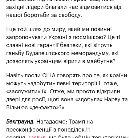
західні лідери благали нас відмовитися від
нашої боротьби за свободу.
І це той шлях до миру, який ми повинні
запропонувати Україні з посмішкою? Це ті
славні нові гарантії безпеки, які зітруть
ганьбу Будапештського меморандуму, які
дозволять українцям вірити в майбутнє?
Навіть посли США говорять про те, як країни
можуть «здобути» певні території і, отже,
«заслужити» їх. Отже, ми просто відкрили
двері для росії, щоб вона «здобула» Нарву та
Вільнюс «де-факто»?»
Бекграунд
.
Нагадаємо: Трамп на
пресконференції в понеділок,11
серпня,
заявив
, що буде «обмін територіями»