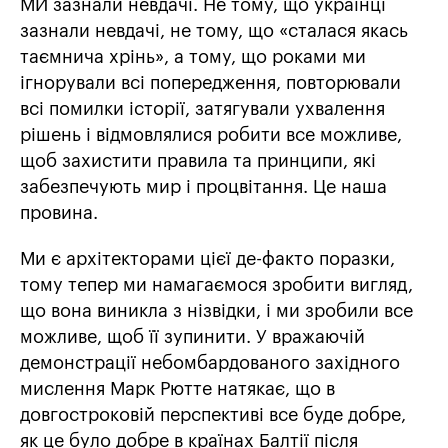
МИ зазнали невдачі. Не тому, що українці
зазнали невдачі, не тому, що «сталася якась
таємнича хрінь», а тому, що роками ми
ігнорували всі попередження, повторювали
всі помилки історії, затягували ухвалення
рішень і відмовлялися робити все можливе,
щоб захистити правила та принципи, які
забезпечують мир і процвітання. Це наша
провина.
Ми є архітекторами цієї де-факто поразки,
тому тепер ми намагаємося зробити вигляд,
що вона виникла з нізвідки, і ми зробили все
можливе, щоб її зупинити. У вражаючій
демонстрації небомбардованого західного
мислення Марк Рютте натякає, що в
довгостроковій перспективі все буде добре,
як це було добре в країнах Балтії після