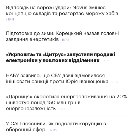
Відповідь на ворожі удари: Novus змінює
концепцію складів та розгортає мережу хабів
19:11
Підготовка до зими: Корецький назвав головні
завдання енергетиків
18:45
«Укрпошта» та «Цитрус» запустили продажі
електроніки у поштових відділеннях
18:16
НАБУ заявило, що СБУ двічі відмовилося
ініціювати санкції проти Юрія Іванющенка
18:15
«Дарниця» скоротила енергоспоживання на 20%
і інвестує понад 150 млн грн в
енергонезалежність
18:00
У САП пояснили, як подолати корупцію в
оборонній сфері
17:35