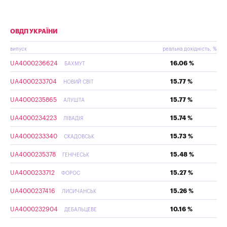
ОВДП УКРАЇНИ
випуск
реальна дохідність, %
UA4000236624
16.06 %
БАХМУТ
UA4000233704
15.77 %
НОВИЙ СВІТ
UA4000235865
15.77 %
АЛУШТА
UA4000234223
15.74 %
ЛІВАДІЯ
UA4000233340
15.73 %
СКАДОВСЬК
UA4000235378
15.48 %
ГЕНІЧЕСЬК
UA4000233712
15.27 %
ФОРОС
UA4000237416
15.26 %
ЛИСИЧАНСЬК
UA4000232904
10.16 %
ДЕБАЛЬЦЕВЕ