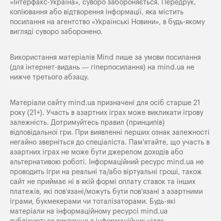
«Iнтерфакс-Україна», суворо забороняється. Передрук,
копіювання або відтворення інформації, яка містить
посилання на агентство «Українські Новини», в будь-якому
вигляді суворо заборонено.
Використання матеріалів Mind лише за умови посилання
(для інтернет-видань — гіперпосилання) на
mind.ua
не
нижче третього абзацу.
Матеріали сайту mind.ua призначені для осіб старше 21
року (21+). Участь в азартних іграх може викликати ігрову
залежність. Дотримуйтесь правил (принципів)
відповідальної гри. При виявленні перших ознак залежності
негайно зверніться до спеціаліста. Пам'ятайте, що участь в
азартних іграх не може бути джерелом доходів або
альтернативою роботі. Інформаційний ресурс mind.ua не
проводить ігри на реальні та/або віртуальні гроші, також
сайт не приймає ні в якій формі оплату ставок та інших
платежів, які пов’язані/можуть бути пов’язані з азартними
іграми, букмекерами чи тоталізаторами. Будь-які
матеріали на інформаційному ресурсі mind.ua