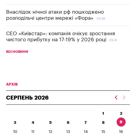
Внаслідок нічної атаки рф пошкоджено
розподільчі центри мережі «Фора»
09:49
СЕО «Київстар»: компанія очікує зростання
чистого прибутку на 17-19% у 2026 році
09:41
ВСІ НОВИНИ
АРХІВ
СЕРПЕНЬ
2026
1
2
9
3
4
5
6
7
8
10
11
12
13
14
15
16