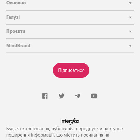
Основне
Галузі
Проєкти
MindBrand
Підписатися
Будь-яке копiювання, публiкацiя, передрук чи наступне
поширення iнформацiї, що мiстить посилання на