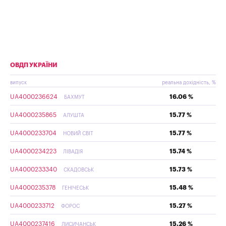
ОВДП УКРАЇНИ
випуск
реальна дохідність, %
UA4000236624
16.06 %
БАХМУТ
UA4000235865
15.77 %
АЛУШТА
UA4000233704
15.77 %
НОВИЙ СВІТ
UA4000234223
15.74 %
ЛІВАДІЯ
UA4000233340
15.73 %
СКАДОВСЬК
UA4000235378
15.48 %
ГЕНІЧЕСЬК
UA4000233712
15.27 %
ФОРОС
UA4000237416
15.26 %
ЛИСИЧАНСЬК