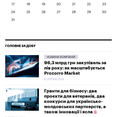
17
18
19
20
21
22
23
24
25
26
27
28
29
30
31
ГОЛОВНЕ ЗА ДОБУ
НОВИНИ КОМПАНІЙ
96,3 млрд грн закупівель за
пів року: як масштабується
Prozorro Market
8 СЕРПНЯ 2026
Гранти для бізнесу: два
проєкти для ветеранів, два
конкурси для українсько-
молдовських партнерств, а
також інновації і ясла