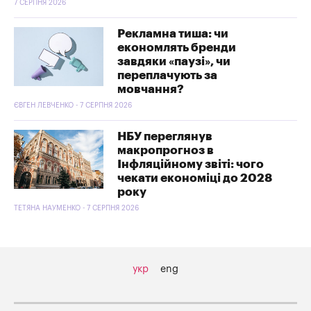
7 СЕРПНЯ 2026
Рекламна тиша: чи
економлять бренди
завдяки «паузі», чи
переплачують за
мовчання?
ЄВГЕН ЛЕВЧЕНКО - 7 СЕРПНЯ 2026
НБУ переглянув
макропрогноз в
Інфляційному звіті: чого
чекати економіці до 2028
року
ТЕТЯНА НАУМЕНКО - 7 СЕРПНЯ 2026
укр
eng