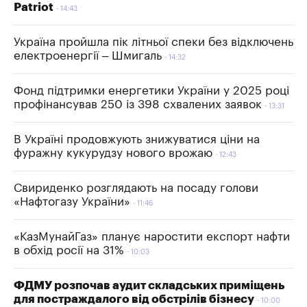
Patriot
14:43
Україна пройшла пік літньої спеки без відключень
електроенергії – Шмигаль
14:32
Фонд підтримки енергетики України у 2025 році
профінансував 250 із 398 схвалених заявок
13:31
В Україні продовжують знижуватися ціни на
фуражну кукурудзу нового врожаю
12:43
Свириденко розглядають на посаду голови
«Нафтогазу України»
11:46
«КазМунайГаз» планує наростити експорт нафти
в обхід росії на 31%
10:03
ФДМУ розпочав аудит складських приміщень
для постраждалого від обстрілів бізнесу
10:00