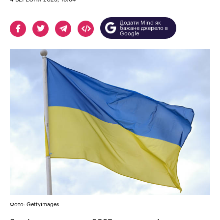
Додати Mind як
бажане джерело в
Google
Фото: Gettyimages