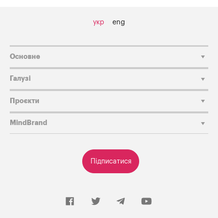
укр
eng
Основне
Галузі
Проєкти
MindBrand
Підписатися