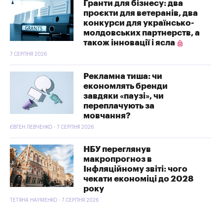
Гранти для бізнесу: два
проєкти для ветеранів, два
конкурси для українсько-
молдовських партнерств, а
також інновації і ясла
7 СЕРПНЯ 2026
Рекламна тиша: чи
економлять бренди
завдяки «паузі», чи
переплачують за
мовчання?
ЄВГЕН ЛЕВЧЕНКО - 7 СЕРПНЯ 2026
НБУ переглянув
макропрогноз в
Інфляційному звіті: чого
чекати економіці до 2028
року
ТЕТЯНА НАУМЕНКО - 7 СЕРПНЯ 2026