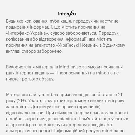
Будь-яке копiювання, публiкацiя, передрук чи наступне
поширення iнформацiї, що мiстить посилання на
«Iнтерфакс-Україна», суворо забороняється. Передрук,
копіювання або відтворення інформації, яка містить
посилання на агентство «Українські Новини», в будь-якому
вигляді суворо заборонено.
Використання матеріалів Mind лише за умови посилання
(для інтернет-видань — гіперпосилання) на
mind.ua
не
нижче третього абзацу.
Матеріали сайту mind.ua призначені для осіб старше 21
року (21+). Участь в азартних іграх може викликати ігрову
залежність. Дотримуйтесь правил (принципів)
відповідальної гри. При виявленні перших ознак залежності
негайно зверніться до спеціаліста. Пам'ятайте, що участь в
азартних іграх не може бути джерелом доходів або
альтернативою роботі. Інформаційний ресурс mind.ua не