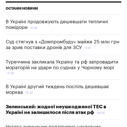
ОСТАННІ НОВИНИ
В Україні продовжують дешевшати тепличні
помідори
12:42
Суд стягнув з «Домпромбуду» майже 25 млн грн
за зрив поставки дронів для ЗСУ
11:41
Туреччина закликала Україну та рф запровадити
мораторій на удари по суднах у Чорному морі
11:36
В Україні другий тиждень поспіль дешевшає
морква
10:32
Зеленський: жодної неушкодженої ТЕС в
Україні не залишилося після атак рф
09:42
Частка зупинених податкових накладних