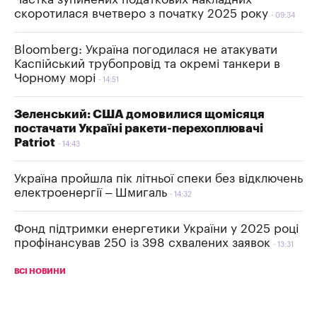
скоротилася вчетверо з початку 2025 року
09:34
Bloomberg: Україна погодилася не атакувати
Каспійський трубопровід та окремі танкери в
Чорному морі
14:51
Зеленський: США домовилися щомісяця
постачати Україні ракети-перехоплювачі
Patriot
14:43
Україна пройшла пік літньої спеки без відключень
електроенергії – Шмигаль
14:32
Фонд підтримки енергетики України у 2025 році
профінансував 250 із 398 схвалених заявок
13:31
ВСІ НОВИНИ