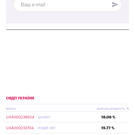
ОВДП УКРАЇНИ
випуск
реальна дохідність, %
UA4000236624
16.06 %
БАХМУТ
UA4000233704
15.77 %
НОВИЙ СВІТ