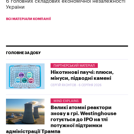
6 головних складових економічної незалежності
України
ВСІ МАТЕРІАЛИ КОМПАНІЇ
ГОЛОВНЕ ЗА ДОБУ
ПАРТНЕРСЬКИЙ МАТЕРІАЛ
Нікотинові паучі: плюси,
мінуси, підводні камені
СЕРГІЙ ЯХОНТОВ - 6 СЕРПНЯ 2026
MIND EXPLAINS
Великі атомні реактори
знову в грі. Westinghouse
готується до IPO на тлі
потужної підтримки
адміністрації Трампа