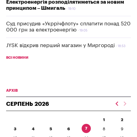
Електроенергія розподілятиметься за новим
принципом – Шмигаль
19:10
Суд присудив «Укррічфлоту» сплатити понад 520
000 грн за електроенергію
19:05
JYSK відкрив перший магазин у Миргороді
18:53
ВСІ НОВИНИ
АРХІВ
СЕРПЕНЬ
2026
1
2
7
3
4
5
6
8
9