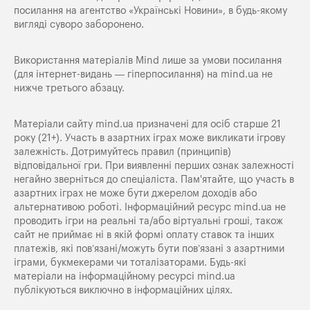
посилання на агентство «Українські Новини», в будь-якому
вигляді суворо заборонено.
Використання матеріалів Mind лише за умови посилання
(для інтернет-видань — гіперпосилання) на
mind.ua
не
нижче третього абзацу.
Матеріали сайту mind.ua призначені для осіб старше 21
року (21+). Участь в азартних іграх може викликати ігрову
залежність. Дотримуйтесь правил (принципів)
відповідальної гри. При виявленні перших ознак залежності
негайно зверніться до спеціаліста. Пам'ятайте, що участь в
азартних іграх не може бути джерелом доходів або
альтернативою роботі. Інформаційний ресурс mind.ua не
проводить ігри на реальні та/або віртуальні гроші, також
сайт не приймає ні в якій формі оплату ставок та інших
платежів, які пов’язані/можуть бути пов’язані з азартними
іграми, букмекерами чи тоталізаторами. Будь-які
матеріали на інформаційному ресурсі mind.ua
публікуються виключно в інформаційних цілях.