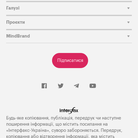
Галузі
Проєкти
MindBrand
Підписатися
Будь-яке копiювання, публiкацiя, передрук чи наступне
поширення iнформацiї, що мiстить посилання на
«Iнтерфакс-Україна», суворо забороняється. Передрук,
копіювання або відтворення інформації, яка містить