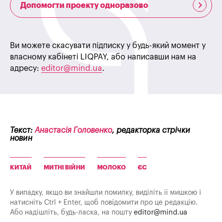
Допомогти проекту одноразово
Ви можете скасувати підписку у будь-який момент у
власному кабінеті LIQPAY, або написавши нам на
адресу:
editor@mind.ua
.
Текст:
Анастасія Головенко
, редакторка стрічки
новин
КИТАЙ
МИТНІ ВІЙНИ
МОЛОКО
ЄС
У випадку, якщо ви знайшли помилку, виділіть її мишкою і
натисніть Ctrl + Enter, щоб повідомити про це редакцію.
Або надішліть, будь-ласка, на пошту
editor@mind.ua