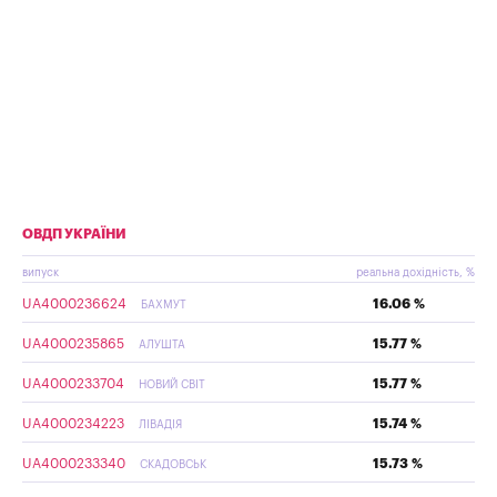
ОВДП УКРАЇНИ
випуск
реальна дохідність, %
UA4000236624
16.06 %
БАХМУТ
UA4000235865
15.77 %
АЛУШТА
UA4000233704
15.77 %
НОВИЙ СВІТ
UA4000234223
15.74 %
ЛІВАДІЯ
UA4000233340
15.73 %
СКАДОВСЬК