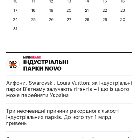
10
11
12
13
14
15
16
17
18
19
20
21
22
23
24
25
26
27
28
29
30
31
MIND
BRAND
ІНДУСТРІАЛЬНІ
ПАРКИ NOVO
Айфони, Swarovski, Louis Vuitton: як індустріальні
парки В’єтнаму залучають гігантів – і що із цього
може перейняти Україна
Три неочевидні причини рекордної кількості
індустріальних парків. До чого тут 1 млрд
гривень