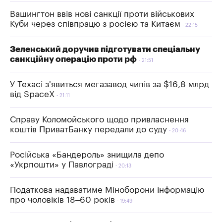
Вашингтон ввів нові санкції проти військових
Куби через співпрацю з росією та Китаєм
22:15
Зеленський доручив підготувати спеціальну
санкційну операцію проти рф
21:51
У Техасі з'явиться мегазавод чипів за $16,8 млрд
від SpaceX
21:11
Справу Коломойського щодо привласнення
коштів ПриватБанку передали до суду
20:46
Російська «Бандероль» знищила депо
«Укрпошти» у Павлограді
20:13
Податкова надаватиме Міноборони інформацію
про чоловіків 18–60 років
19:49