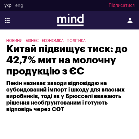
укр
eng
Підписатися
НОВИНИ
БІЗНЕС
ЕКОНОМІКА
ПОЛІТИКА
Китай підвищує тиск: до
42,7% мит на молочну
продукцію з ЄС
Пекін називає заходи відповіддю на
субсидований імпорт і шкоду для власних
виробників, тоді як у Брюсселі вважають
рішення необґрунтованим і готують
відповідь через СОТ