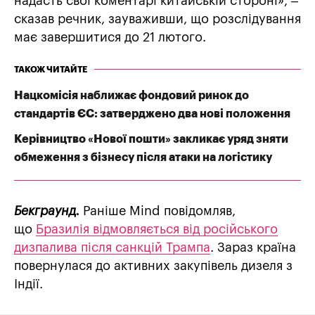
надасть свої коментарі китайській стороні», –
сказав речник, зауваживши, що розслідування
має завершитися до 21 лютого.
ТАКОЖ ЧИТАЙТЕ
Нацкомісія наближає фондовий ринок до
стандартів ЄС: затверджено два нові положення
Керівництво «Нової пошти» закликає уряд зняти
обмеження з бізнесу після атаки на логістику
Бекграунд.
Раніше Mind повідомляв,
що
Бразилія відмовляється від російського
дизпалива після санкцій Трампа
. Зараз країна
повернулася до активних закупівель дизеля з
Індії.