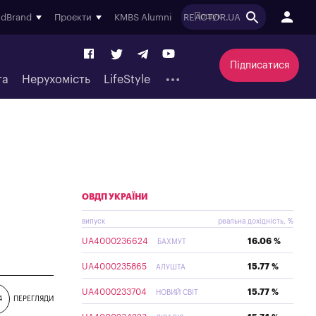
ndBrand
Проєкти
KMBS Alumni
REACTOR.UA
Підписатися
та
Нерухомість
LifeStyle
ОВДП УКРАЇНИ
випуск
реальна дохідність, %
UA4000236624
16.06 %
БАХМУТ
UA4000235865
15.77 %
АЛУШТА
UA4000233704
15.77 %
НОВИЙ СВІТ
4
ПЕРЕГЛЯДИ