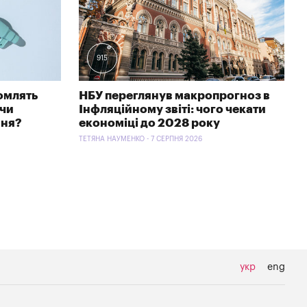
915
омлять
НБУ переглянув макропрогноз в
 чи
Інфляційному звіті: чого чекати
ння?
економіці до 2028 року
ТЕТЯНА НАУМЕНКО - 7 СЕРПНЯ 2026
укр
eng