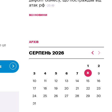
дефолт бізнесу, що постраждав від
атак рф
20:49
ВСІ НОВИНИ
АРХІВ
о це
СЕРПЕНЬ
2026
1
2
є
8
3
4
5
6
7
9
10
11
12
13
14
15
16
17
18
19
20
21
22
23
24
25
26
27
28
29
30
31