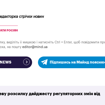
редакторка стрічки новин
РАТИ РОСІЯН
у, виділіть її мишкою і натисніть Ctrl + Enter, щоб повідомити пр
аска, на пошту
editor@mind.ua
e NEWS
Підпишись на Майнд поясню
ву розсилку дайджесту регуляторних змін від