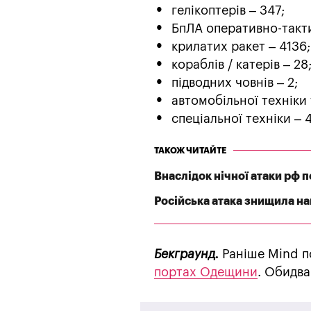
гелікоптерів – 347;
БпЛА оперативно-такти
крилатих ракет – 4136;
кораблів / катерів – 28
підводних човнів – 2;
автомобільної техніки 
спеціальної техніки – 4
ТАКОЖ ЧИТАЙТЕ
Внаслідок нічної атаки рф
Російська атака знищила най
Бекграунд.
Раніше Mind п
портах Одещини
. Обидва