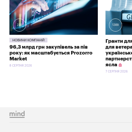
239
1388
НОВИНИ КОМПАНІЙ
Гранти для
96,3 млрд грн закупівель за пів
для ветер
року: як масштабується Prozorro
українсь
Market
партнерств
ясла
8 СЕРПНЯ 2026
7 СЕРПНЯ 2026