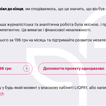
іал до кінця
, ми сподіваємось, що це значить, що він бу
ша журналістська та аналітична робота була якісною, і 
мпетентно. Це вимагає і фінансової незалежності.
ього за 196 грн на місяць та підтримайте розвиток незале
96 грн
Допомогти проекту одноразово
у у будь-який момент у власному кабінеті LIQPAY, або нап
ua
.