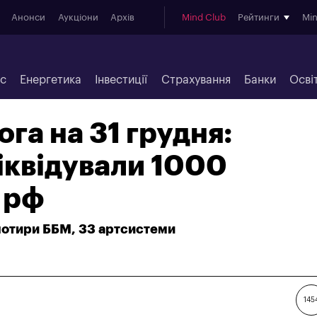
Анонси
Аукціони
Архів
Mind Club
Рейтинги
Mi
ес
Енергетика
Інвестиції
Страхування
Банки
Осві
ога на 31 грудня:
іквідували 1000
 рф
чотири ББМ, 33 артсистеми
145