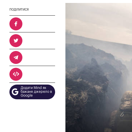
ПОДІЛИТИСЯ
Додати Mind як
бажане джерело в
Google