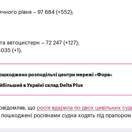
чного рівня – 97 684 (+552);
;
та автоцистерн – 72 247 (+127);
035 (+1).
 пошкоджено розподільчі центри мережі «Фора»
більший в Україні склад Delta Plus
овідомляв, що
росія вдарила по двох цивільних суд
 пошкоджені росіянами судна ходять під прапором