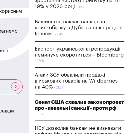
зростання чистого прибутку на 17-
19% у 2026 році
09:41
в корисним
Вашингтон наклав санкції на
криптобіржу в Дубаї за співпрацю з
прагнемо
Іраном
22:45
Експорт української агропродукції
жної
неминуче скоротиться – Bloomberg
22:15
Атаки ЗСУ обвалили продажі
військових товарів на Wildberries
на 40%
21:57
Сенат США схвалив законопроект
про «пекельні санкції» проти рф
исавши
21:17
НБУ дозволив банкам не визнавати