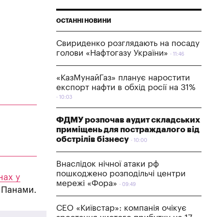
ОСТАННІ НОВИНИ
Свириденко розглядають на посаду
голови «Нафтогазу України»
11:46
«КазМунайГаз» планує наростити
експорт нафти в обхід росії на 31%
10:03
ФДМУ розпочав аудит складських
приміщень для постраждалого від
обстрілів бізнесу
10:00
Внаслідок нічної атаки рф
пошкоджено розподільчі центри
нах у
мережі «Фора»
09:49
 Панами.
СЕО «Київстар»: компанія очікує