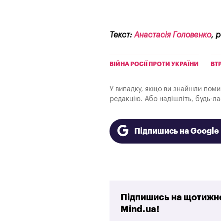
Текст:
Анастасія Головенко
, 
ВІЙНА РОСІЇ ПРОТИ УКРАЇНИ
ВТ
У випадку, якщо ви знайшли помилк
редакцію. Або надішліть, будь-л
Підпишись на Googl
Підпишись на щотижне
Mind.ua!