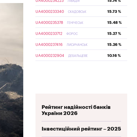
UA4000234223
15.74 %
ЛІВАДІЯ
UA4000233340
15.73 %
СКАДОВСЬК
UA4000235378
15.48 %
ГЕНІЧЕСЬК
UA4000233712
15.27 %
ФОРОС
UA4000237416
15.26 %
ЛИСИЧАНСЬК
UA4000232904
10.16 %
ДЕБАЛЬЦЕВЕ
Рейтинг надійності банків
України 2026
Інвестиційний рейтинг – 2025