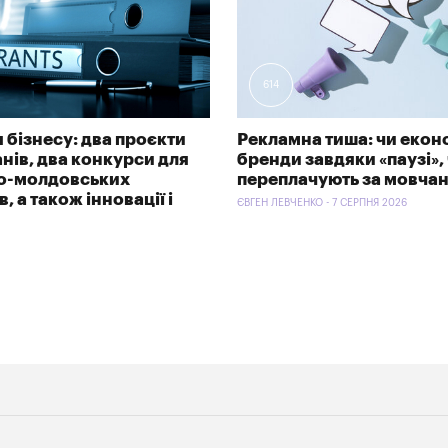
614
 бізнесу: два проєкти
Рекламна тиша: чи екон
анів, два конкурси для
бренди завдяки «паузі»,
ко-молдовських
переплачують за мовча
, а також інновації і
ЄВГЕН ЛЕВЧЕНКО - 7 СЕРПНЯ 2026