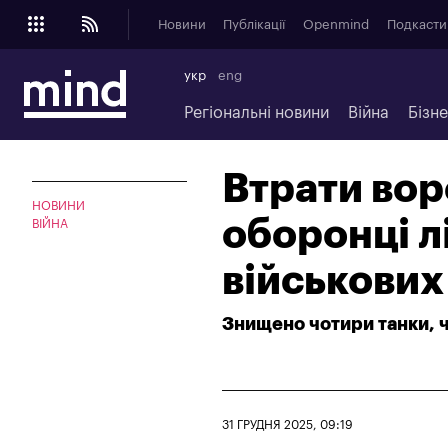
Новини
Публікації
Openmind
Подкасти
укр
eng
Регіональні новини
Війна
Бізн
Втрати вор
НОВИНИ
оборонці л
ВІЙНА
військових
Знищено чотири танки, 
31 ГРУДНЯ 2025, 09:19