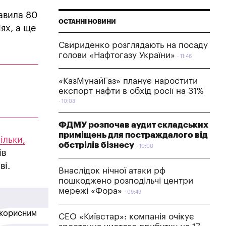
авила 80
ОСТАННІ НОВИНИ
іях, а ще
Свириденко розглядають на посаду
голови «Нафтогазу України»
11:46
«КазМунайГаз» планує наростити
експорт нафти в обхід росії на 31%
10:03
ФДМУ розпочав аудит складських
приміщень для постраждалого від
ільки,
обстрілів бізнесу
10:00
ів
ві.
Внаслідок нічної атаки рф
пошкоджено розподільчі центри
мережі «Фора»
09:49
в корисним
СЕО «Київстар»: компанія очікує