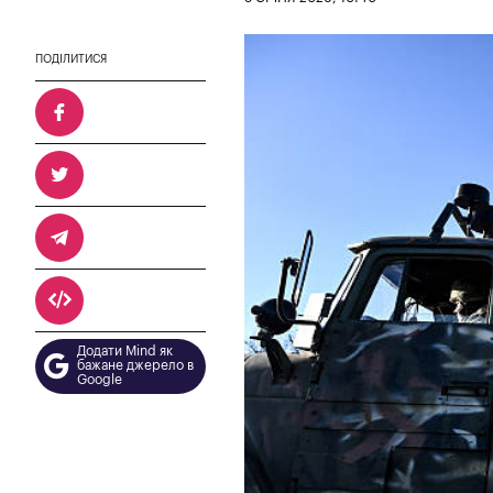
ПОДІЛИТИСЯ
Додати Mind як
бажане джерело в
Google