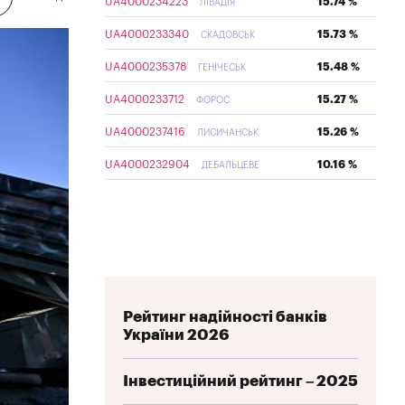
UA4000234223
15.74 %
ЛІВАДІЯ
UA4000233340
15.73 %
СКАДОВСЬК
UA4000235378
15.48 %
ГЕНІЧЕСЬК
UA4000233712
15.27 %
ФОРОС
UA4000237416
15.26 %
ЛИСИЧАНСЬК
UA4000232904
10.16 %
ДЕБАЛЬЦЕВЕ
Рейтинг надійності банків
України 2026
Інвестиційний рейтинг – 2025