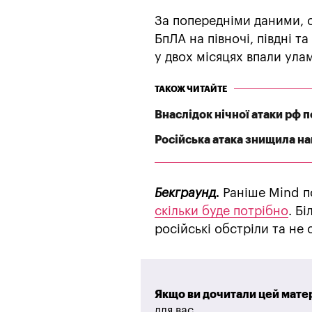
За попередніми даними, 
БпЛА на півночі, півдні т
у двох місяцях впали ула
ТАКОЖ ЧИТАЙТЕ
Внаслідок нічної атаки рф
Російська атака знищила най
Бекграунд.
Раніше Mind п
скільки буде потрібно
. Б
російські обстріли та не
Якщо ви дочитали цей матер
для вас.