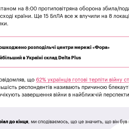
станом на 8:00 протиповітряна оборона збила/под
а сході країни. Ще 15 БпЛА все ж влучили на 8 локац
мки.
 пошкоджено розподільчі центри мережі «Фора»
більший в Україні склад Delta Plus
овідомляв, що
62% українців готові терпіти війну ст
ільшість респондентів називають причиною блекаут
 очікують завершення війни в найближчій перспекти
іал до кінця
, ми сподіваємось, що це значить, що він бу