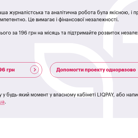
ша журналістська та аналітична робота була якісною, і 
мпетентно. Це вимагає і фінансової незалежності.
ього за 196 грн на місяць та підтримайте розвиток незале
96 грн
Допомогти проекту одноразово
у у будь-який момент у власному кабінеті LIQPAY, або нап
ua
.