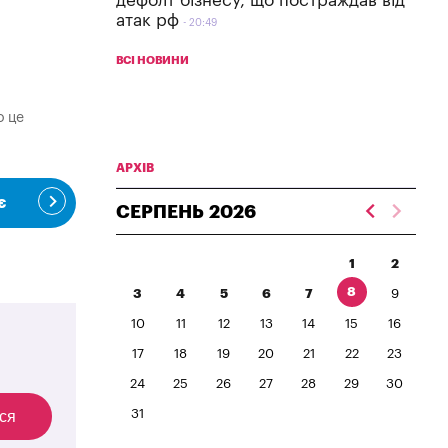
дефолт бізнесу, що постраждав від
атак рф
20:49
ВСІ НОВИНИ
о це
АРХІВ
є
СЕРПЕНЬ
2026
1
2
8
3
4
5
6
7
9
10
11
12
13
14
15
16
17
18
19
20
21
22
23
24
25
26
27
28
29
30
31
ся