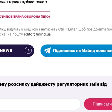
редакторка стрічки новин
ОТИПОВІТРЯНА ОБОРОНА (ППО)
у, виділіть її мишкою і натисніть Ctrl + Enter, щоб повідомити пр
аска, на пошту
editor@mind.ua
e NEWS
Підпишись на Майнд поясню
ву розсилку дайджесту регуляторних змін від
Підписати