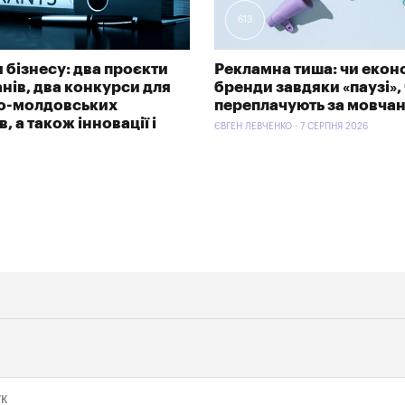
613
 бізнесу: два проєкти
Рекламна тиша: чи екон
анів, два конкурси для
бренди завдяки «паузі»,
ко-молдовських
переплачують за мовча
, а також інновації і
ЄВГЕН ЛЕВЧЕНКО - 7 СЕРПНЯ 2026