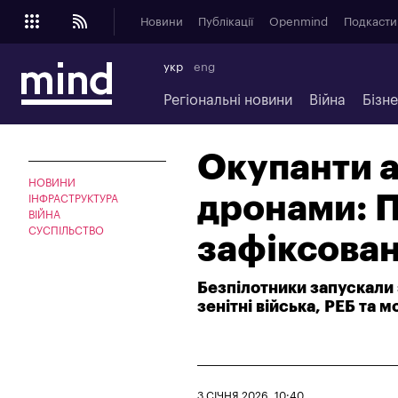
Новини
Публікації
Openmind
Подкасти
укр
eng
Регіональні новини
Війна
Бізн
Окупанти а
НОВИНИ
дронами: П
ІНФРАСТРУКТУРА
ВІЙНА
СУСПІЛЬСТВО
зафіксован
Безпілотники запускали 
зенітні війська, РЕБ та м
3 СІЧНЯ 2026, 10:40