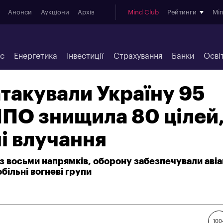
Анонси
Аукціони
Архів
Mind Club
Рейтинги
Mi
ес
Енергетика
Інвестиції
Страхування
Банки
Осві
такували Україну 95
ПО знищила 80 цілей
і влучання
з восьми напрямків, оборону забезпечували авіа
обільні вогневі групи
100