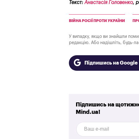
Текст:
Анастасія Головенко
, 
ВІЙНА РОСІЇ ПРОТИ УКРАЇНИ
ПР
У випадку, якщо ви знайшли помилк
редакцію. Або надішліть, будь-л
Підпишись на Googl
Підпишись на щотижне
Mind.ua!