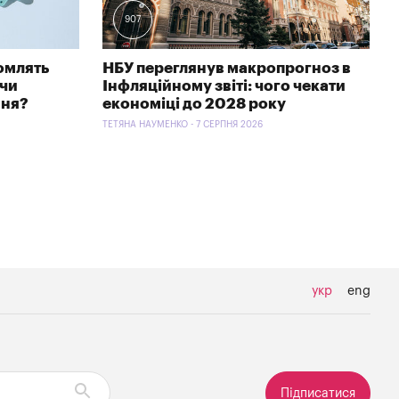
907
омлять
НБУ переглянув макропрогноз в
 чи
Інфляційному звіті: чого чекати
ння?
економіці до 2028 року
ТЕТЯНА НАУМЕНКО - 7 СЕРПНЯ 2026
укр
eng
Підписатися