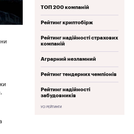
ТОП 200 компаній
Рейтинг криптобірж
Рейтинг надійності страхових
они
компаній
Аграрний незламний
Рейтинг тендерних чемпіонів
ики
Рейтинг надійності
,
забудовників
,
УСІ РЕЙТИНГИ
а