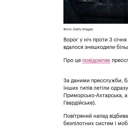
Фото: Getty Images
Ворог у ніч проти 3 січн
вдалося знешкодили більш
Про це
повідомляє
прессл
За даними пресслужби, бл
інших типів летіли одразу
Приморсько-Ахтарська, а
Гвардійське).
Повітряний напад відбивал
безпілотних систем і мобі