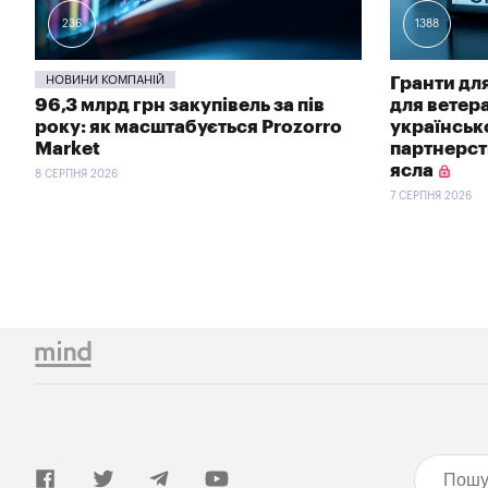
236
1388
НОВИНИ КОМПАНІЙ
Гранти для
96,3 млрд грн закупівель за пів
для ветер
року: як масштабується Prozorro
українсь
Market
партнерств
ясла
8 СЕРПНЯ 2026
7 СЕРПНЯ 2026