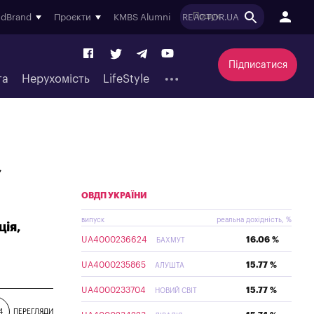
ndBrand
Проєкти
KMBS Alumni
REACTOR.UA
Підписатися
та
Нерухомість
LifeStyle
,
ОВДП УКРАЇНИ
випуск
реальна дохідність, %
ція,
UA4000236624
16.06 %
БАХМУТ
UA4000235865
15.77 %
АЛУШТА
UA4000233704
15.77 %
НОВИЙ СВІТ
4
ПЕРЕГЛЯДИ