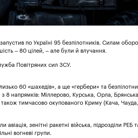
я запустив по Україні 95 безпілотників. Силам обор
ість – 80 цілей, – але були й влучання.
ужба Повітряних сил ЗСУ.
изько 60 «шахедів», а ще «гербери» та безпілотн
 з 8 напрямків: Міллерово, Курська, Орла, Брянська
 також тимчасово окупованого Криму (Кача, Чауда
и авіація, зенітні ракетні війська, підрозділи РЕБ т
льні вогневі групи.