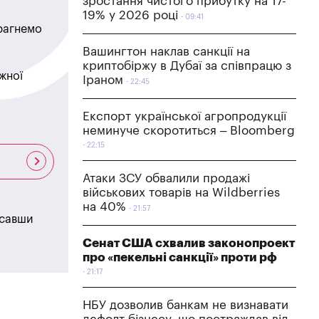
зростання чистого прибутку на 17-
19% у 2026 році
09:41
прагнемо
Вашингтон наклав санкції на
криптобіржу в Дубаї за співпрацю з
жної
Іраном
22:45
Експорт української агропродукції
неминуче скоротиться – Bloomberg
22:15
Атаки ЗСУ обвалили продажі
військових товарів на Wildberries
на 40%
21:57
исавши
Сенат США схвалив законопроект
про «пекельні санкції» проти рф
21:17
НБУ дозволив банкам не визнавати