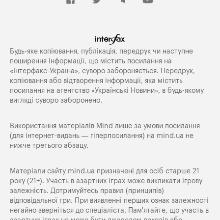
Будь-яке копiювання, публiкацiя, передрук чи наступне
поширення iнформацiї, що мiстить посилання на
«Iнтерфакс-Україна», суворо забороняється. Передрук,
копіювання або відтворення інформації, яка містить
посилання на агентство «Українські Новини», в будь-якому
вигляді суворо заборонено.
Використання матеріалів Mind лише за умови посилання
(для інтернет-видань — гіперпосилання) на
mind.ua
не
нижче третього абзацу.
Матеріали сайту mind.ua призначені для осіб старше 21
року (21+). Участь в азартних іграх може викликати ігрову
залежність. Дотримуйтесь правил (принципів)
відповідальної гри. При виявленні перших ознак залежності
негайно зверніться до спеціаліста. Пам'ятайте, що участь в