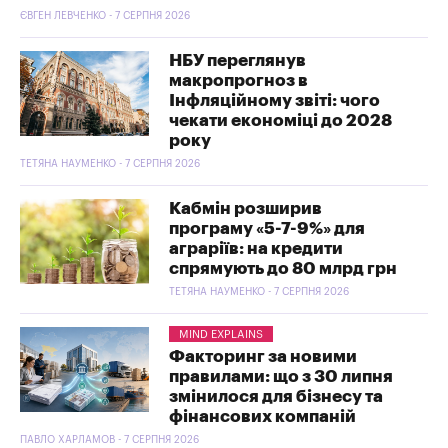
ЄВГЕН ЛЕВЧЕНКО - 7 СЕРПНЯ 2026
НБУ переглянув
макропрогноз в
Інфляційному звіті: чого
чекати економіці до 2028
року
ТЕТЯНА НАУМЕНКО - 7 СЕРПНЯ 2026
Кабмін розширив
програму «5-7-9%» для
аграріїв: на кредити
спрямують до 80 млрд грн
ТЕТЯНА НАУМЕНКО - 7 СЕРПНЯ 2026
MIND EXPLAINS
Факторинг за новими
правилами: що з 30 липня
змінилося для бізнесу та
фінансових компаній
ПАВЛО ХАРЛАМОВ - 7 СЕРПНЯ 2026