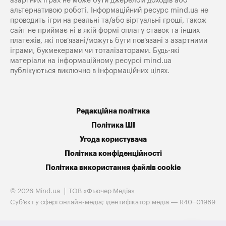
азартних іграх не може бути джерелом доходів або
альтернативою роботі. Інформаційний ресурс mind.ua не
проводить ігри на реальні та/або віртуальні гроші, також
сайт не приймає ні в якій формі оплату ставок та інших
платежів, які пов’язані/можуть бути пов’язані з азартними
іграми, букмекерами чи тоталізаторами. Будь-які
матеріали на інформаційному ресурсі mind.ua
публікуються виключно в інформаційних цілях.
Редакційна політика
Політика ШІ
Угода користувача
Політика конфіденційності
Політика використання файлів cookie
© 2026 Mind.ua
ТОВ «Фьючер Медiа»
Cуб'єкт у сфері онлайн-медіа; ідентифікатор медіа — R40−01989