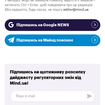
У випадку, якщо ви знайшли помилку, виділіть її мишкою і
натисніть Ctrl + Enter, щоб повідомити про це редакцію.
Або надішліть, будь-ласка, на пошту
editor@mind.ua
Підпишись на Google NEWS
Підпишись на Майнд пояснює
Підпишись на щотижневу розсилку
дайджесту регуляторних змін від
Mind.ua!