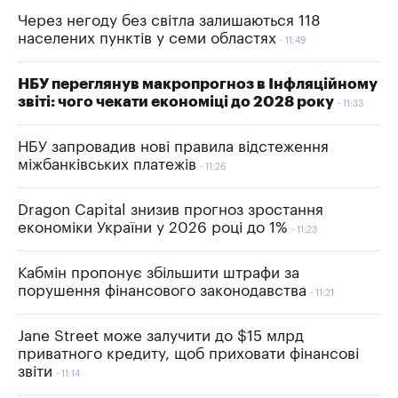
Через негоду без світла залишаються 118
населених пунктів у семи областях
11:49
НБУ переглянув макропрогноз в Інфляційному
звіті: чого чекати економіці до 2028 року
11:33
НБУ запровадив нові правила відстеження
міжбанківських платежів
11:26
Dragon Capital знизив прогноз зростання
економіки України у 2026 році до 1%
11:23
Кабмін пропонує збільшити штрафи за
порушення фінансового законодавства
11:21
Jane Street може залучити до $15 млрд
приватного кредиту, щоб приховати фінансові
звіти
11:14