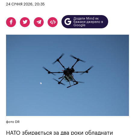
24 СІЧНЯ 2026, 20:35
Додати Mind як
бажане джерело в
Google
фото DR
НАТО збирається за два роки обладнати