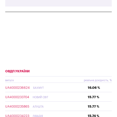
ОВДП УКРАЇНИ
випуск
реальна дохідність, %
UA4000236624
16.06 %
БАХМУТ
UA4000233704
15.77 %
НОВИЙ СВІТ
UA4000235865
15.77 %
АЛУШТА
UA4000234223
15.74 %
ЛІВАДІЯ