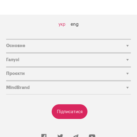
укр
eng
Основне
Галузі
Проєкти
MindBrand
Підписатися