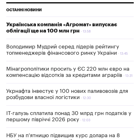
ОСТАННІ НОВИНИ
Українська компанія «Агромат» випускає
облігації ще на 100 млн грн
13:58
Володимир Мудрий серед лідерів рейтингу
топменеджерів фінансового ринку України
13:45
Мінагрополітики просить у ЄС 220 млн євро на
компенсацію відсотків за кредитами аграріїв
13:31
Укрнафта інвестує у 100 нових паливовозів для
розбудови власної логістики
12:30
IT-галузь сплатила понад 30 млрд грн податків у
першому півріччі 2026 року
12:03
НБУ на п'ятницю підвищив курс долара на 8