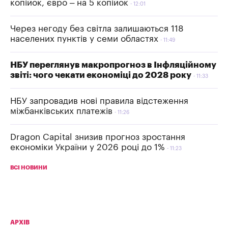
копійок, євро – на 5 копійок
12:01
Через негоду без світла залишаються 118
населених пунктів у семи областях
11:49
НБУ переглянув макропрогноз в Інфляційному
звіті: чого чекати економіці до 2028 року
11:33
НБУ запровадив нові правила відстеження
міжбанківських платежів
11:26
Dragon Capital знизив прогноз зростання
економіки України у 2026 році до 1%
11:23
ВСІ НОВИНИ
АРХІВ