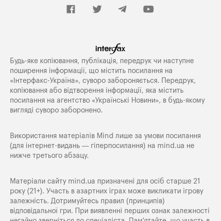
Будь-яке копiювання, публiкацiя, передрук чи наступне
поширення iнформацiї, що мiстить посилання на
«Iнтерфакс-Україна», суворо забороняється. Передрук,
копіювання або відтворення інформації, яка містить
посилання на агентство «Українські Новини», в будь-якому
вигляді суворо заборонено.
Використання матеріалів Mind лише за умови посилання
(для інтернет-видань — гіперпосилання) на
mind.ua
не
нижче третього абзацу.
Матеріали сайту mind.ua призначені для осіб старше 21
року (21+). Участь в азартних іграх може викликати ігрову
залежність. Дотримуйтесь правил (принципів)
відповідальної гри. При виявленні перших ознак залежності
негайно зверніться до спеціаліста. Пам'ятайте, що участь в