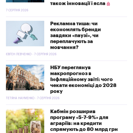
також інновації і ясла
7 СЕРПНЯ 2026
Рекламна тиша: чи
економлять бренди
завдяки «паузі», чи
переплачують за
мовчання?
ЄВГЕН ЛЕВЧЕНКО - 7 СЕРПНЯ 2026
НБУ переглянув
макропрогноз в
Інфляційному звіті: чого
чекати економіці до 2028
року
ТЕТЯНА НАУМЕНКО - 7 СЕРПНЯ 2026
Кабмін розширив
програму «5-7-9%» для
аграріїв: на кредити
спрямують до 80 млрд грн