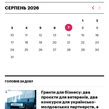
СЕРПЕНЬ
2026
1
2
7
3
4
5
6
8
9
10
11
12
13
14
15
16
17
18
19
20
21
22
23
24
25
26
27
28
29
30
31
ГОЛОВНЕ ЗА ДОБУ
Гранти для бізнесу: два
проєкти для ветеранів, два
конкурси для українсько-
молдовських партнерств, а