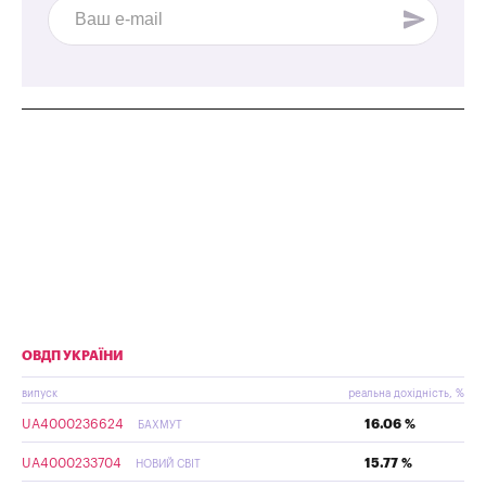
ОВДП УКРАЇНИ
випуск
реальна дохідність, %
UA4000236624
16.06 %
БАХМУТ
UA4000233704
15.77 %
НОВИЙ СВІТ